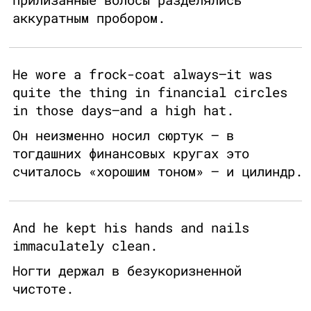
аккуратным пробором.
He wore a frock-coat always—it was
quite the thing in financial circles
in those days—and a high hat.
Он неизменно носил сюртук — в
тогдашних финансовых кругах это
считалось «хорошим тоном» — и цилиндр.
And he kept his hands and nails
immaculately clean.
Ногти держал в безукоризненной
чистоте.