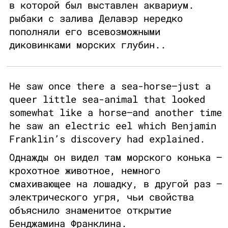
в которой был выставлен аквариум.
рыбаки с залива Делавэр нередко
пополняли его всевозможными
диковинками морских глубин..
He saw once there a sea-horse—just a
queer little sea-animal that looked
somewhat like a horse—and another time
he saw an electric eel which Benjamin
Franklin’s discovery had explained.
Однажды он видел там морского конька —
крохотное животное, немного
смахивающее на лошадку, в другой раз —
электрического угря, чьи свойства
объяснило знаменитое открытие
Бенджамина Франклина.