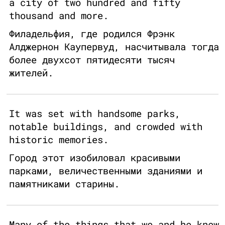
a city of two hundred and fifty
thousand and more.
Филадельфия, где родился Фрэнк
Алджернон Каупервуд, насчитывала тогда
более двухсот пятидесяти тысяч
жителей.
It was set with handsome parks,
notable buildings, and crowded with
historic memories.
Город этот изобиловал красивыми
парками, величественными зданиями и
памятниками старины.
Many of the things that we and he knew