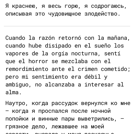
Я краснею, я весь горю, я содрогаюсь,
описывая это чудовищное злодейство.
Cuando la razón retornó con la mañana,
cuando hube disipado en el sueño los
vapores de la orgía nocturna, sentí
que el horror se mezclaba con el
remordimiento ante el crimen cometido;
pero mi sentimiento era débil y
ambiguo, no alcanzaba a interesar al
alma.
Наутро, когда рассудок вернулся ко мне
— когда я проспался после ночной
попойки и винные пары выветрились, —
грязное дело, лежавшее на моей
совести, вызвало у меня раскаянье,