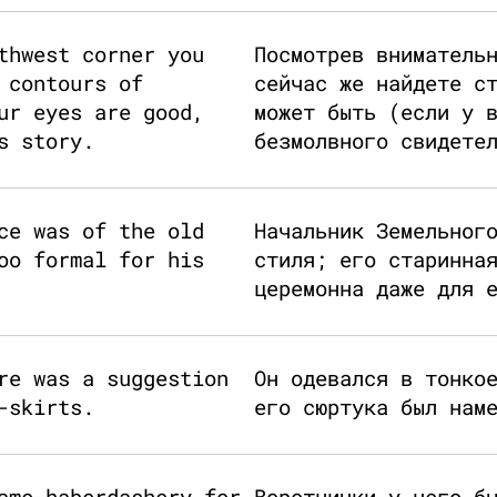
thwest corner you
Посмотрев вниматель
 contours of
сейчас же найдете с
ur eyes are good,
может быть (если у 
s story.
безмолвного свидете
ce was of the old
Начальник Земельног
oo formal for his
стиля; его старинна
церемонна даже для 
re was a suggestion
Он одевался в тонко
-skirts.
его сюртука был нам
ame haberdashery for
Воротнички у него б