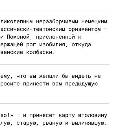
еликолепным неразборчивым немецким
лассически-тевтонским орнаментом —
ли Помоной, прислоненной к
держащей рог изобилия, откуда
 венские колбаски.
 ему, что вы желали бы видеть не
просите принести вам предыдущую,
 so!» — и принесет карту вполовину
клую, старую, рваную и вылинявшую.