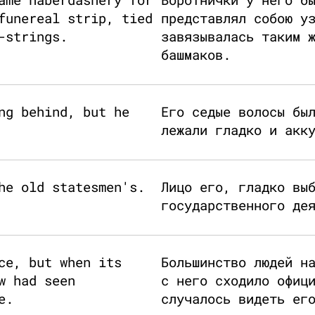
funereal strip, tied
представлял собою у
-strings.
завязывалась таким 
башмаков.
ng behind, but he
Его седые волосы бы
лежали гладко и акк
he old statesmen's.
Лицо его, гладко вы
государственного де
ce, but when its
Большинство людей н
w had seen
с него сходило офиц
e.
случалось видеть ег