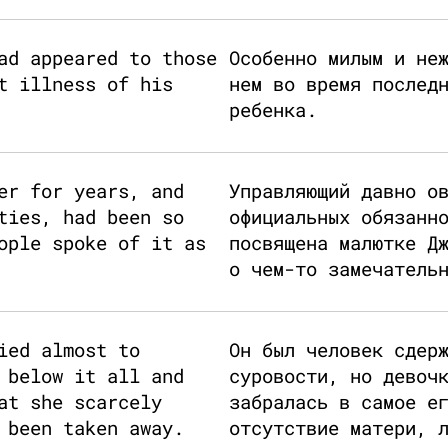
ad appeared to those
Особенно милым и не
t illness of his
нем во время послед
ребенка.
er for years, and
Управляющий давно о
ties, had been so
официальных обязанн
ople spoke of it as
посвящена малютке Д
о чем-то замечатель
ied almost to
Он был человек сдер
 below it all and
суровости, но девоч
at she scarcely
забралась в самое е
 been taken away.
отсутствие матери, 