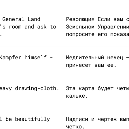
 General Land
Резолюция Если вам 
's room and ask to
Земельном Управлени
.
попросите его показ
Kampfer himself -
Медлительный немец 
принесет вам ее.
eavy drawing-cloth.
Эта карта будет чет
кальке.
l be beautifully
Надписи и чертеж вы
четко.