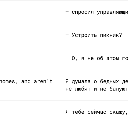
— спросил управляющ
— Устроить пикник?
— О, я не об этом г
homes, and aren't
Я думала о бедных д
не любят и не балую
Я тебе сейчас скажу