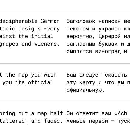
decipherable German
Заголовок написан в
tonic designs -very
текстом и украшен к
ainst the initial
вероятно, Церерой и
grapes and wieners.
заглавным буквам и 
сыплются виноград и
t the map you wish
Вам следует сказать
 you its official
эту карту и что вы 
официальную.
bring out a map half
Он ответит вам «Ach
tattered, and faded.
меньше первой — тус