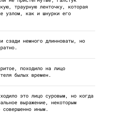
зкую, траурную ленточку, которая
же узлом, как и шнурки его
ли сзади немного длинноваты, но
уратно.
бритое, походило на лицо
ятеля былых времен.
аходило это лицо суровым, но когда
иальное выражение, некоторым
о совершенно иным.