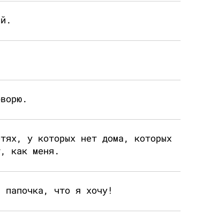
ий.
оворю.
етях, у которых нет дома, которых
т, как меня.
, папочка, что я хочу!