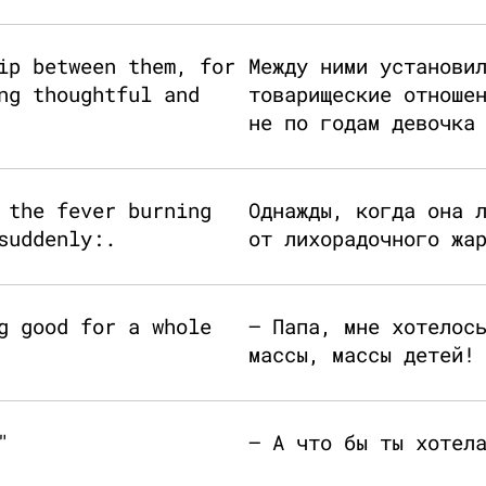
ip between them, for
Между ними установи
ng thoughtful and
товарищеские отноше
не по годам девочка
 the fever burning
Однажды, когда она 
suddenly:.
от лихорадочного жа
g good for a whole
— Папа, мне хотелос
массы, массы детей!
"
— А что бы ты хотел