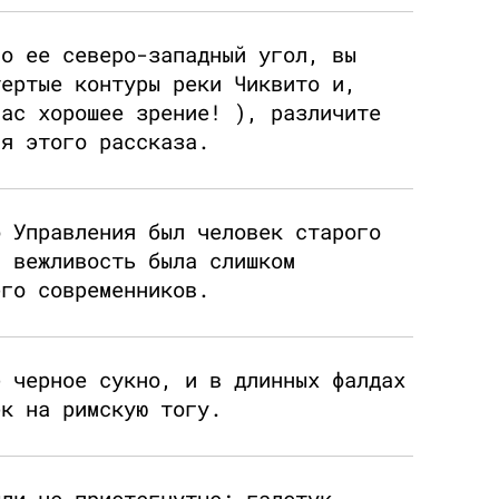
но ее северо-западный угол, вы
тертые контуры реки Чиквито и,
вас хорошее зрение! ), различите
ля этого рассказа.
о Управления был человек старого
я вежливость была слишком
его современников.
е черное сукно, и в длинных фалдах
ек на римскую тогу.
ыли не пристегнутые; галстук