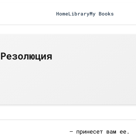
Home
Library
My Books
 Резолюция
— принесет вам ее.