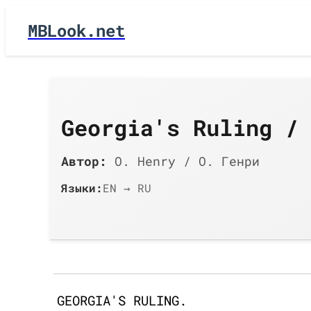
MBLook.net
Georgia's Ruling /
Автор:
O. Henry / О. Генри
Языки:
EN → RU
GEORGIA'S RULING.