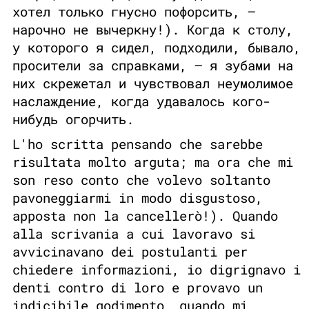
хотел только гнусно пофорсить, —
нарочно не вычеркну!). Когда к столу,
у которого я сидел, подходили, бывало,
просители за справками, — я зубами на
них скрежетал и чувствовал неумолимое
наслаждение, когда удавалось кого-
нибудь огорчить.
L'ho scritta pensando che sarebbe
risultata molto arguta; ma ora che mi
son reso conto che volevo soltanto
pavoneggiarmi in modo disgustoso,
apposta non la cancellerò!). Quando
alla scrivania a cui lavoravo si
avvicinavano dei postulanti per
chiedere informazioni, io digrignavo i
denti contro di loro e provavo un
indicibile godimento, quando mi