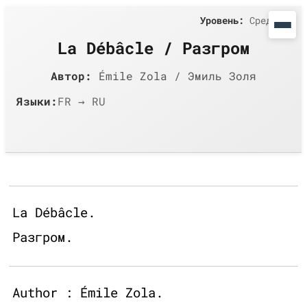
Уровень:
Средний
La Débâcle / Разгром
Автор:
Émile Zola / Эмиль Золя
Языки:
FR → RU
La Débâcle.
Разгром.
Author : Émile Zola.