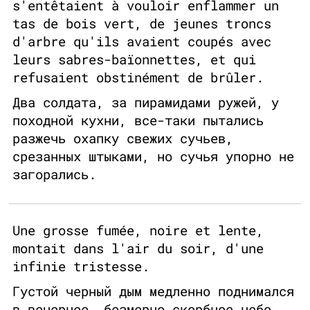
s'entêtaient à vouloir enflammer un
tas de bois vert, de jeunes troncs
d'arbre qu'ils avaient coupés avec
leurs sabres-baïonnettes, et qui
refusaient obstinément de brûler.
Два солдата, за пирамидами ружей, у
походной кухни, все-таки пытались
разжечь охапку свежих сучьев,
срезанных штыками, но сучья упорно не
загорались.
Une grosse fumée, noire et lente,
montait dans l'air du soir, d'une
infinie tristesse.
Густой черный дым медленно поднимался
в вечернее, безмерно скорбное небо.