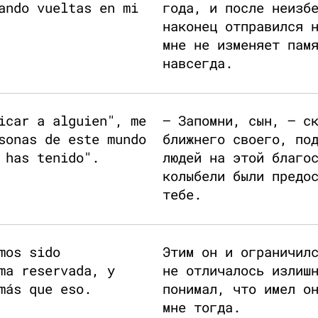
ando vueltas en mi
года, и после неизб
наконец отправился 
мне не изменяет пам
навсегда.
icar a alguien", me
— Запомни, сын, — с
sonas de este mundo
ближнего своего, по
 has tenido".
людей на этой благо
колыбели были предо
тебе.
mos sido
Этим он и ограничил
ma reservada, y
не отличалось излиш
más que eso.
понимал, что имел о
мне тогда.