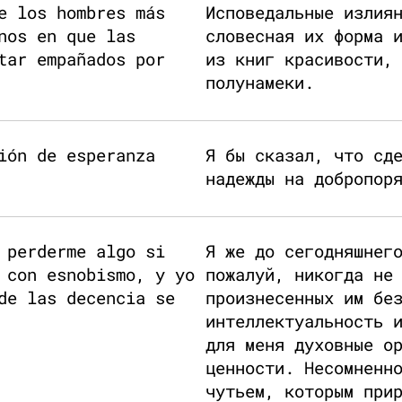
e los hombres más
Исповедальные излия
nos en que las
словесная их форма 
tar empañados por
из книг красивости,
полунамеки.
ión de esperanza
Я бы сказал, что сд
надежды на добропор
 perderme algo si
Я же до сегодняшнег
 con esnobismo, y yo
пожалуй, никогда не
de las decencia se
произнесенных им бе
интеллектуальность 
для меня духовные о
ценности. Несомненн
чутьем, которым при