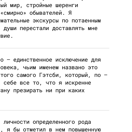
ный мир, стройные шеренги
 «смирно» обывателей. Я
имательные экскурсы по потаенным
й души перестали доставлять мне
твие.
но — единственное исключение для
ловека, чьим именем названо это
 того самого Гэтсби, который, по —
в себе все то, что я искренне
тану презирать ни при каких
м личности определенного рода
я, я бы отметил в нем повышенную