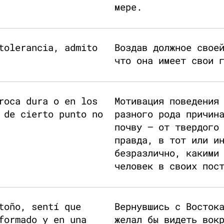
мере.
tolerancia, admito
Воздав должное свое
что она имеет свои 
roca dura o en los
Мотивация поведения
 de cierto punto no
разного рода причин
почву — от твердого
правда, в тот или и
безразлично, какими
человек в своих пос
toño, sentí que
Вернувшись с Восток
formado y en una
желал бы видеть вок