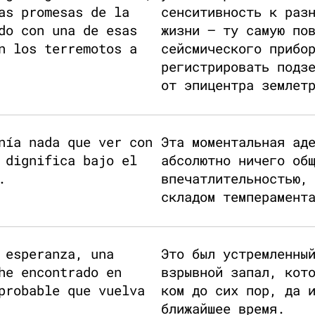
as promesas de la
сенситивность к раз
do con una de esas
жизни — ту самую по
n los terremotos a
сейсмического прибо
регистрировать подз
от эпицентра землет
nía nada que ver con
Эта моментальная ад
 dignifica bajo el
абсолютно ничего об
.
впечатлительностью,
складом темперамент
 esperanza, una
Это был устремленны
he encontrado en
взрывной запал, кот
probable que vuelva
ком до сих пор, да 
ближайшее время.