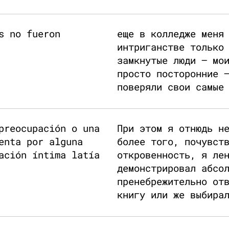
s no fueron
еще в колледже меня
интриганстве только
замкнутые люди — мо
просто посторонние 
поверяли свои самые
preocupación o una
При этом я отнюдь н
enta por alguna
более того, почувст
ación íntima latía
откровенность, я ле
демонстрировал абсо
пренебрежительно от
книгу или же выбира