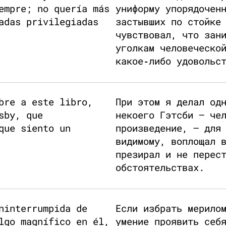
empre; no quería más
униформу упорядочен
adas privilegiadas
застывших по стойке
чувствовал, что зан
уголкам человеческо
какое‑либо удовольс
bre a este libro,
При этом я делал од
sby, que
некоего Гэтсби — че
que siento un
произведение, — для
видимому, воплощал 
презирал и не перес
обстоятельствах.
ninterrumpida de
Если избрать мерило
lgo magnífico en él,
умение проявить себ