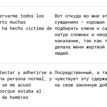
ervarme todos los
Вот откуда во мне э
rto muchas
суждениях — хорошая
 ha hecho víctima de
подбирать ключи к с
натур сложных и нео
наказание, так как 
делала меня жертвой
людей.
tectar y adherirse a
Посредственный, а т
na persona normal, y
чувствует эту сдерж
 se me acusó
на свою законную до
porque estaba al
 de hombres