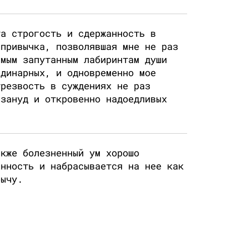
та строгость и сдержанность в
 привычка, позволявшая мне не раз
амым запутанным лабиринтам души
рдинарных, и одновременно мое
трезвость в суждениях не раз
 зануд и откровенно надоедливых
акже болезненный ум хорошо
анность и набрасывается на нее как
бычу.