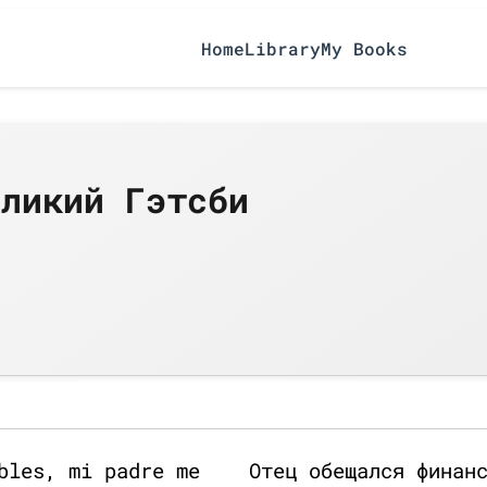
Home
Library
My Books
еликий Гэтсби
bles, mi padre me
Отец обещался финан