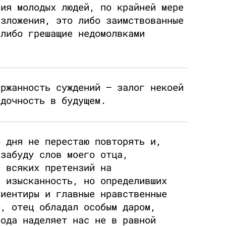
ния молодых людей, по крайней мере
изложения, это либо заимствованные
 либо грешащие недомолвками
ержанность суждений — залог некоей
ядочность в будущем.
о дня не перестаю повторять и,
 забуду слов моего отца,
з всяких претензий на
и изысканность, но определивших
риентиры и главные нравственные
о, отец обладал особым даром,
рода наделяет нас не в равной