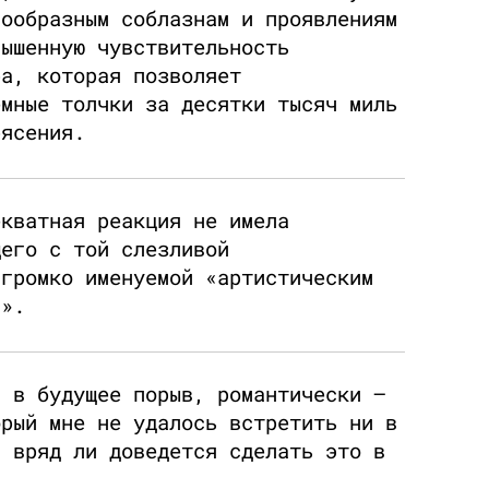
нообразным соблазнам и проявлениям
вышенную чувствительность
ра, которая позволяет
емные толчки за десятки тысяч миль
рясения.
екватная реакция не имела
щего с той слезливой
 громко именуемой «артистическим
а».
й в будущее порыв, романтически —
орый мне не удалось встретить ни в
и вряд ли доведется сделать это в