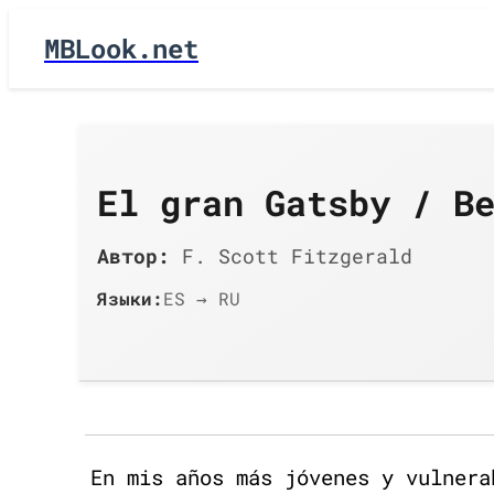
MBLook.net
El gran Gatsby / В
Автор:
F. Scott Fitzgerald
Языки:
ES → RU
En mis años más jóvenes y vulnera