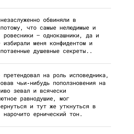
 незаслуженно обвиняли в
 потому, что самые нелюдимые и
и ровесники — однокашники, да и
— избирали меня конфидентом и
 потаенные душевные секреты..
е претендовал на роль исповедника,
вовав чьи‑нибудь поползновения на
ниво зевал и всячески
лютное равнодушие, мог
вернуться и тут же уткнуться в
л нарочито ернический тон.