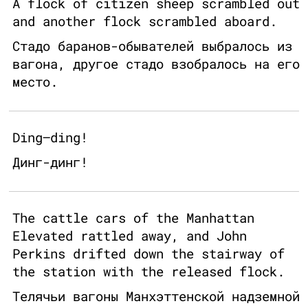
A flock of citizen sheep scrambled out
and another flock scrambled aboard.
Стадо баранов-обывателей выбралось из
вагона, другое стадо взобралось на его
место.
Ding–ding!
Динг-динг!
The cattle cars of the Manhattan
Elevated rattled away, and John
Perkins drifted down the stairway of
the station with the released flock.
Телячьи вагоны Манхэттенской надземной