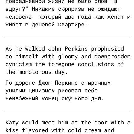
повседневной жизни не было слов "а
вдруг?" Никакие сюрпризы не ожидают
человека, который два года как женат и
живет в дешевой квартире.
As he walked John Perkins prophesied
to himself with gloomy and downtrodden
cynicism the foregone conclusions of
the monotonous day.
По дороге Джон Перкинс с мрачным,
унылым цинизмом рисовал себе
неизбежный конец скучного дня.
Katy would meet him at the door with a
kiss flavored with cold cream and