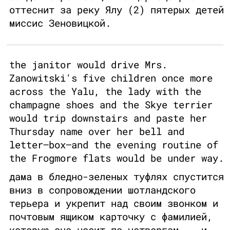
оттеснит за реку Ялу (2) пятерых детей
миссис Зеновицкой.
the janitor would drive Mrs.
Zanowitski's five children once more
across the Yalu, the lady with the
champagne shoes and the Skye terrier
would trip downstairs and paste her
Thursday name over her bell and
letter–box—and the evening routine of
the Frogmore flats would be under way.
дама в бледно-зеленых туфлях спустится
вниз в сопровождении шотландского
терьера и укрепит над своим звонком и
почтовым ящиком карточку с фамилией,
которую она носит по четвергам, - и