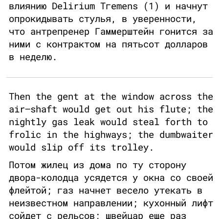
влиянию Delirium Тгеmens (1) и начнут
опрокидывать стулья, в уверенности,
что антрепренер Гаммерштейн гонится за
ними с контрактом на пятьсот долларов
в неделю.
Then the gent at the window across the
air–shaft would get out his flute; the
nightly gas leak would steal forth to
frolic in the highways; the dumbwaiter
would slip off its trolley.
Потом жилец из дома по ту сторону
двора-колодца усядется у окна со своей
флейтой; газ начнет весело утекать в
неизвестном направлении; кухонный лифт
сойдет с рельсов; швейцар еще раз