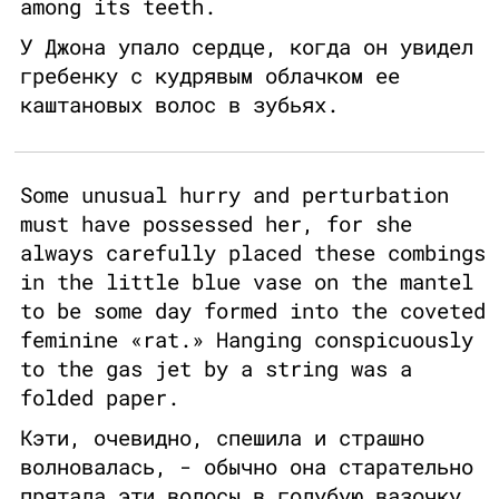
among its teeth.
У Джона упало сердце, когда он увидел
гребенку с кудрявым облачком ее
каштановых волос в зубьях.
Some unusual hurry and perturbation
must have possessed her, for she
always carefully placed these combings
in the little blue vase on the mantel
to be some day formed into the coveted
feminine «rat.» Hanging conspicuously
to the gas jet by a string was a
folded paper.
Кэти, очевидно, спешила и страшно
волновалась, - обычно она старательно
прятала эти волосы в голубую вазочку