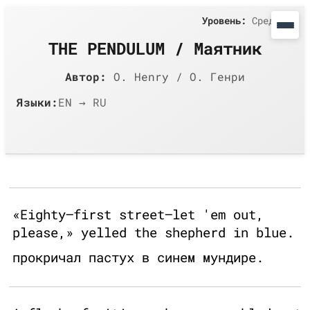
Уровень:
Средний
THE PENDULUM / Маятник
Автор:
O. Henry / О. Генри
Языки:
EN → RU
«Eighty–first street—let 'em out,
please,» yelled the shepherd in blue.
прокричал пастух в синем мундире.