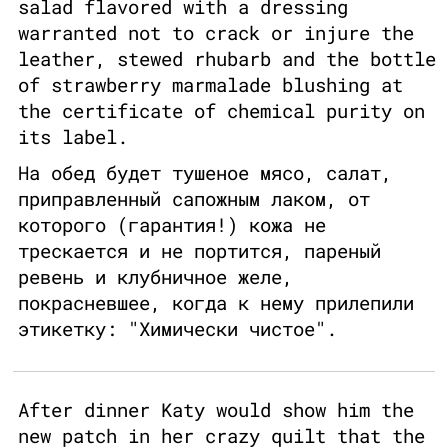
salad flavored with a dressing
warranted not to crack or injure the
leather, stewed rhubarb and the bottle
of strawberry marmalade blushing at
the certificate of chemical purity on
its label.
На обед будет тушеное мясо, салат,
приправленный сапожным лаком, от
которого (гарантия!) кожа не
трескается и не портится, пареный
ревень и клубничное желе,
покрасневшее, когда к нему прилепили
этикетку: "Химически чистое".
After dinner Katy would show him the
new patch in her crazy quilt that the