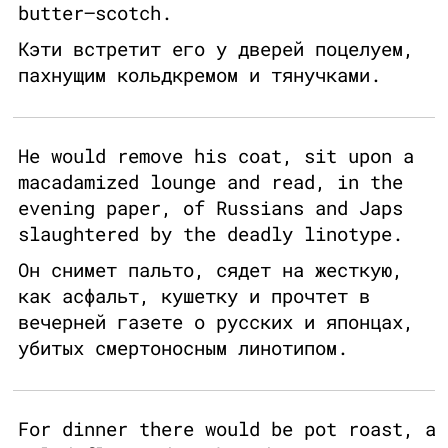
butter–scotch.
Кэти встретит его у дверей поцелуем,
пахнущим кольдкремом и тянучками.
He would remove his coat, sit upon a
macadamized lounge and read, in the
evening paper, of Russians and Japs
slaughtered by the deadly linotype.
Он снимет пальто, сядет на жесткую,
как асфальт, кушетку и прочтет в
вечерней газете о русских и японцах,
убитых смертоносным линотипом.
For dinner there would be pot roast, a