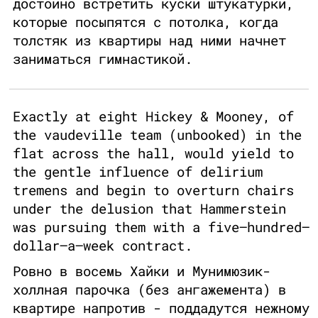
достойно встретить куски штукатурки,
которые посыпятся с потолка, когда
толстяк из квартиры над ними начнет
заниматься гимнастикой.
Exactly at eight Hickey & Mooney, of
the vaudeville team (unbooked) in the
flat across the hall, would yield to
the gentle influence of delirium
tremens and begin to overturn chairs
under the delusion that Hammerstein
was pursuing them with a five–hundred–
dollar–a–week contract.
Ровно в восемь Хайки и Мунимюзик-
холлная парочка (без ангажемента) в
квартире напротив - поддадутся нежному