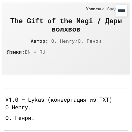
Уровень:
Средний
The Gift of the Magi / Дары
волхвов
Автор:
O. Henry/О. Генри
Языки:
EN → RU
V1.0 — Lykas (конвертация из TXT)
O'Henry.
О. Генри.