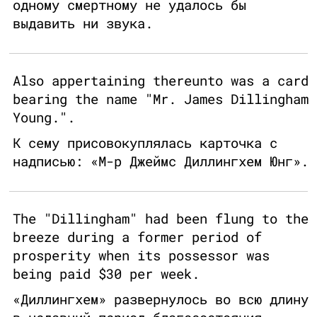
одному смертному не удалось бы
выдавить ни звука.
Also appertaining thereunto was a card
bearing the name "Mr. James Dillingham
Young.".
К сему присовокуплялась карточка с
надписью: «М-р Джеймс Диллингхем Юнг».
The "Dillingham" had been flung to the
breeze during a former period of
prosperity when its possessor was
being paid $30 per week.
«Диллингхем» развернулось во всю длину