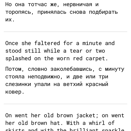
Но она тотчас же, нервничая и
торопясь, принялась снова подбирать
их.
Once she faltered for a minute and
stood still while a tear or two
splashed on the worn red carpet.
Потом, словно заколебавшись, с минуту
стояла неподвижно, и две или три
слезинки упали на ветхий красный
ковер.
On went her old brown jacket; on went
her old brown hat. With a whirl of
skirts and with the brilliant sparkle