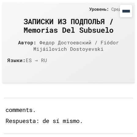
Уровень:
Средний
ЗАПИСКИ ИЗ ПОДПОЛЬЯ /
Memorias Del Subsuelo
Автор:
Федор Достоевский / Fiódor
Mijáilovich Dostoyevski
Языки:
ES → RU
comments.
Respuesta: de sí mismo.