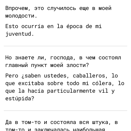
Впрочем, это случилось еще в моей
молодости.
Esto ocurría en la época de mi
juventud.
Но знаете ли, господа, в чем состоял
главный пункт моей злости?
Pero ¿saben ustedes, caballeros, lo
que excitaba sobre todo mi cólera, lo
que la hacía particularmente vil y
estúpida?
Да в том-то и состояла вся штука, в
том-то и заключалась наибольшая