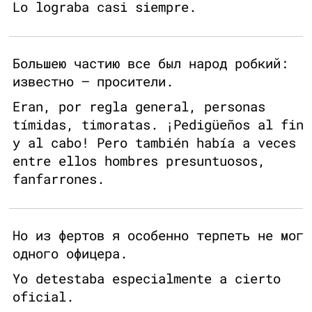
Lo lograba casi siempre.
Большею частию все был народ робкий:
известно — просители.
Eran, por regla general, personas
tímidas, timoratas. ¡Pedigüeños al fin
y al cabo! Pero también había a veces
entre ellos hombres presuntuosos,
fanfarrones.
Но из фертов я особенно терпеть не мог
одного офицера.
Yo detestaba especialmente a cierto
oficial.