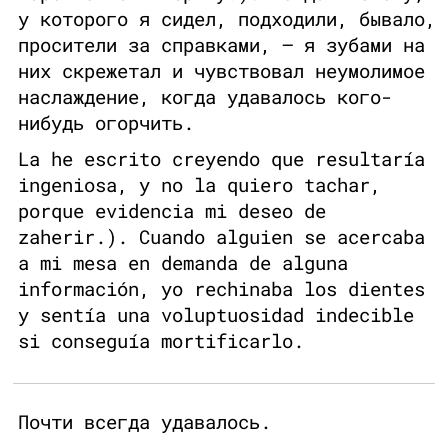
у которого я сидел, подходили, бывало,
просители за справками, — я зубами на
них скрежетал и чувствовал неумолимое
наслаждение, когда удавалось кого-
нибудь огорчить.
La he escrito creyendo que resultaría
ingeniosa, y no la quiero tachar,
porque evidencia mi deseo de
zaherir.). Cuando alguien se acercaba
a mi mesa en demanda de alguna
información, yo rechinaba los dientes
y sentía una voluptuosidad indecible
si conseguía mortificarlo.
Почти всегда удавалось.