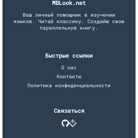
MBLook.net
Ваш личный помощник в изучении
языков. Читай классику. Создайю свою
параллельную книгу.
Быстрые ссылки
О нас
Контакты
Политика конфиденциальности
Связаться