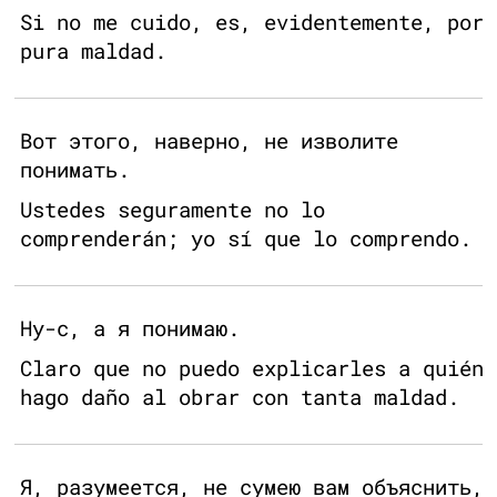
Si no me cuido, es, evidentemente, por
pura maldad.
Вот этого, наверно, не изволите
понимать.
Ustedes seguramente no lo
comprenderán; yo sí que lo comprendo.
Ну-с, а я понимаю.
Claro que no puedo explicarles a quién
hago daño al obrar con tanta maldad.
Я, разумеется, не сумею вам объяснить,