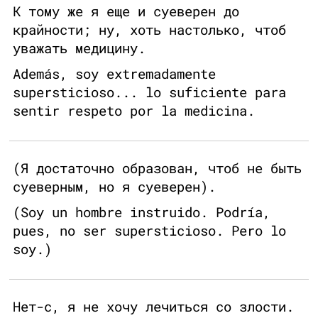
К тому же я еще и суеверен до
крайности; ну, хоть настолько, чтоб
уважать медицину.
Además, soy extremadamente
supersticioso... lo suficiente para
sentir respeto por la medicina.
(Я достаточно образован, чтоб не быть
суеверным, но я суеверен).
(Soy un hombre instruido. Podría,
pues, no ser supersticioso. Pero lo
soy.)
Нет-с, я не хочу лечиться со злости.