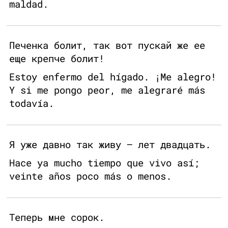
maldad.
Печенка болит, так вот пускай же ее
еще крепче болит!
Estoy enfermo del hígado. ¡Me alegro!
Y si me pongo peor, me alegraré más
todavía.
Я уже давно так живу — лет двадцать.
Hace ya mucho tiempo que vivo así;
veinte años poco más o menos.
Теперь мне сорок.