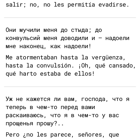
salir; no, no les permitía evadirse.
Они мучили меня до стыда; до
конвульсий меня доводили и — надоели
мне наконец, как надоели!
Me atormentaban hasta la vergüenza,
hasta la convulsión. ¡Oh, qué cansado,
qué harto estaba de ellos!
Уж не кажется ли вам, господа, что я
теперь в чем-то перед вами
раскаиваюсь, что я в чем-то у вас
прощенья прошу?..
Pero ¿no les parece, señores, que