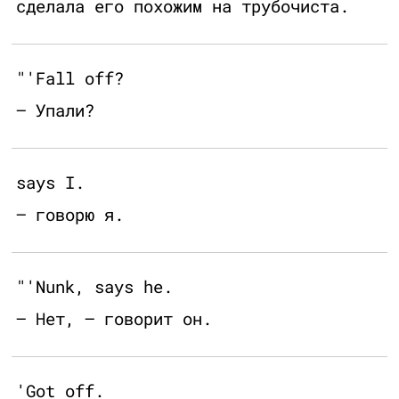
сделала его похожим на трубочиста.
"'Fall off?
— Упали?
says I.
— говорю я.
"'Nunk, says he.
— Нет, — говорит он.
'Got off.