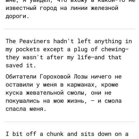
известный город на линии железной
дороги.
The Peaviners hadn't left anything in
my pockets except a plug of chewing—
they wasn't after my life—and that
saved it.
Обитатели Гороховой Лозы ничего не
оставили у меня в карманах, кроме
куска жевательной смолы, они не
покушались на мою жизнь, — и смола
спасла меня.
I bit off a chunk and sits down on a