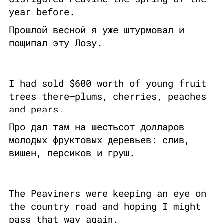
year before.
Прошлой весной я уже штурмовал и
пощипал эту Лозу.
I had sold $600 worth of young fruit
trees there—plums, cherries, peaches
and pears.
Про дал там на шестьсот долларов
молодых фруктовых деревьев: слив,
вишен, персиков и груш.
The Peaviners were keeping an eye on
the country road and hoping I might
pass that way again.