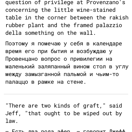
question of privilege at Provenzano's
concerning the little wine-stained
table in the corner between the rakish
rubber plant and the framed palazzio
della something on the wall.
Поэтому я помечаю у себя в календаре
время его при бытия и возбуждаю у
Провенцано вопрос о привилегии на
маленький заляпанный вином стол в углу
между замызганной пальмой и чьим-то
палаццо в рамке на стене.
"There are two kinds of graft," said
Jeff, "that ought to be wiped out by
law.
— Есть два рода афер, — говорит Джефф,