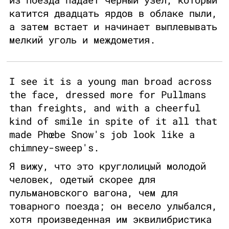
катится двадцать ярдов в облаке пыли,
а затем встает и начинает выплевывать
мелкий уголь и междометия.
I see it is a young man broad across
the face, dressed more for Pullmans
than freights, and with a cheerful
kind of smile in spite of it all that
made Phœbe Snow's job look like a
chimney-sweep's.
Я вижу, что это круглолицый молодой
человек, одетый скорее для
пульмановского вагона, чем для
товарного поезда; он весело улыбался,
хотя произведенная им эквилибристика