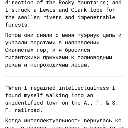
direction of the Rocky Mountains; and
I struck a Lewis and Clark lope for
the swollen rivers and impenetrable
forests.
Потом они сняли с меня туэрную цепь и
указали перстами в направлении
Скалистых гор; и я бросился
гигантскими прыжками к полноводным
рекам и непроходимым лесам.
"When I regained intellectualness I
found myself walking into an
unidentified town on the A., T. & S.
F. railroad.
Когда интеллектуальность вернулась ко
мне, я увидел, что вхожу в какой-то не