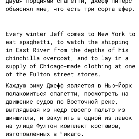
двумя порциями спагетти, Джефф Питерс
объяснял мне, что есть три сорта афер.
Every winter Jeff comes to New York to
eat spaghetti, to watch the shipping
in East River from the depths of his
chinchilla overcoat, and to lay in a
supply of Chicago-made clothing at one
of the Fulton street stores.
Каждую зиму Джефф является в Нью-Йорк
полакомиться спагетти, посмотреть на
движение судов по Восточной реке,
выглядывая из недр своего пальто из
шиншиллы, и закупить в одной из лавок
на улице Фултон комплект костюмов,
изготовленных в Чикаго.