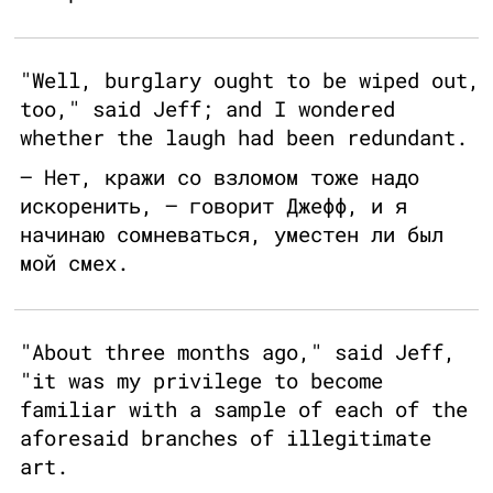
"Well, burglary ought to be wiped out,
too," said Jeff; and I wondered
whether the laugh had been redundant.
— Нет, кражи со взломом тоже надо
искоренить, — говорит Джефф, и я
начинаю сомневаться, уместен ли был
мой смех.
"About three months ago," said Jeff,
"it was my privilege to become
familiar with a sample of each of the
aforesaid branches of illegitimate
art.