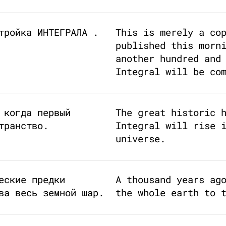
тройка ИНТЕГРАЛА .
This is merely a co
published this morn
another hundred and
Integral will be co
 когда первый
The great historic 
транство.
Integral will rise 
universe.
еские предки
A thousand years ag
ва весь земной шар.
the whole earth to 