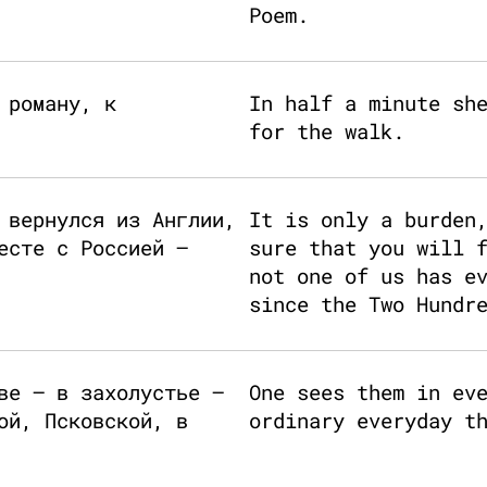
Poem.
 роману, к
In half a minute sh
for the walk.
 вернулся из Англии,
It is only a burden
есте с Россией –
sure that you will 
not one of us has e
since the Two Hundr
ве – в захолустье –
One sees them in ev
ой, Псковской, в
ordinary everyday t