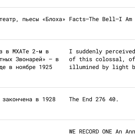
театр, пьесы «Блоха»
Facts—The Bell—I Am
з в МХАТе 2-м в
I suddenly perceive
тных Звонарей» – в
of this colossal, o
де в ноябре 1925
illumined by light 
 закончена в 1928
The End 276 40.
WE RECORD ONE An An