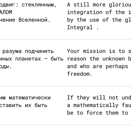
одвиг: стеклянным,
A still more glorio
АЛОМ
integration of the 
нение Вселенной.
by the use of the g
Integral .
 разума подчинить
Your mission is to 
иных планетах – быть
reason the unknown 
оды.
and who are perhaps
freedom.
им математически
If they will not un
ставить их быть
a mathematically fa
be to force them to