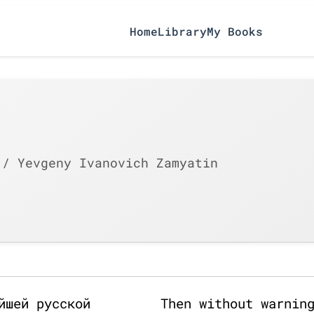
Home
Library
My Books
/ Yevgeny Ivanovich Zamyatin
йшей русской
Then without warnin