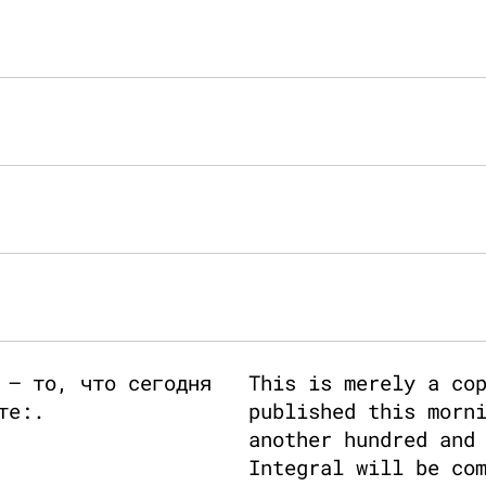
 – то, что сегодня
This is merely a co
те:.
published this morn
another hundred and
Integral will be co