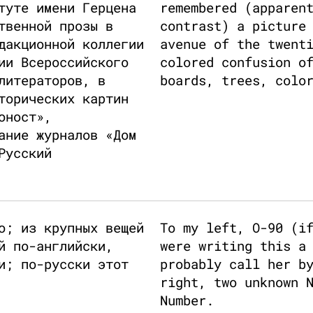
туте имени Герцена
remembered (apparen
твенной прозы в
contrast) a picture
дакционной коллегии
avenue of the twent
ии Всероссийского
colored confusion o
литераторов, в
boards, trees, colo
торических картин
оност»,
ание журналов «Дом
Русский
о; из крупных вещей
To my left, O-90 (i
й по-английски,
were writing this a
и; по-русски этот
probably call her b
right, two unknown 
Number.