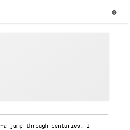
Уровень:
Средний
🌐
g—a jump through centuries: I