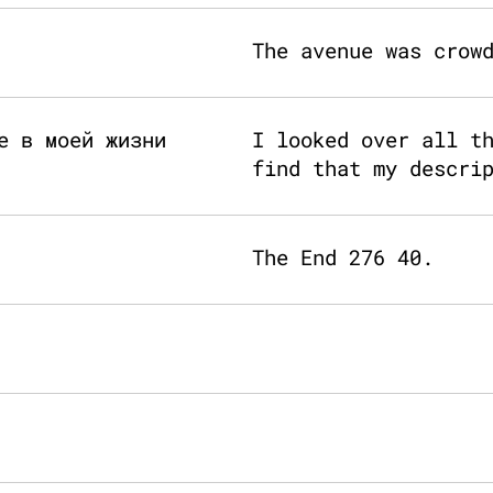
The avenue was crow
е в моей жизни
I looked over all t
find that my descri
The End 276 40.