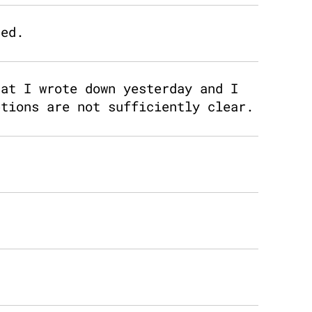
ded.
hat I wrote down yesterday and I
ptions are not sufficiently clear.