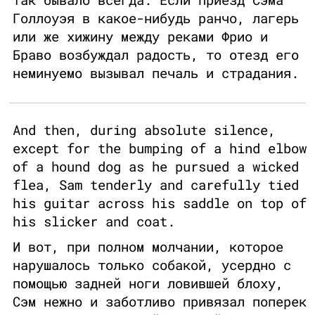
Голлоуэя в какое-нибудь ранчо, лагерь
или же хижину между реками Фрио и
Браво возбуждал радость, то отезд его
неминуемо вызывал печаль и страдания.
And then, during absolute silence,
except for the bumping of a hind elbow
of a hound dog as he pursued a wicked
flea, Sam tenderly and carefully tied
his guitar across his saddle on top of
his slicker and coat.
И вот, при полном молчании, которое
нарушалось только собакой, усердно с
помощью задней ноги ловившей блоху,
Сэм нежно и заботливо привязал поперек