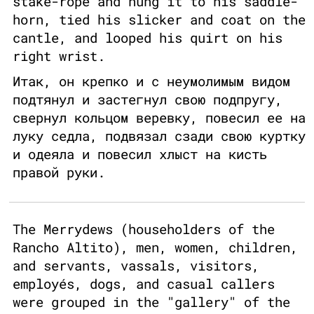
stake-rope and hung it to his saddle-
horn, tied his slicker and coat on the
cantle, and looped his quirt on his
right wrist.
Итак, он крепко и с неумолимым видом
подтянул и застегнул свою подпругу,
свернул кольцом веревку, повесил ее на
луку седла, подвязал сзади свою куртку
и одеяла и повесил хлыст на кисть
правой руки.
The Merrydews (householders of the
Rancho Altito), men, women, children,
and servants, vassals, visitors,
employés, dogs, and casual callers
were grouped in the "gallery" of the