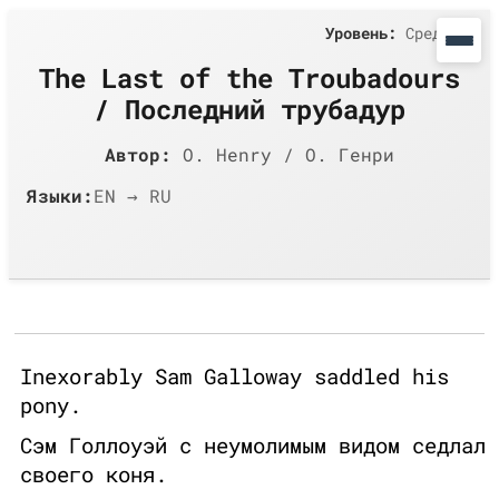
Уровень:
Средний
The Last of the Troubadours
/ Последний трубадур
Автор:
O. Henry / О. Генри
Языки:
EN → RU
Inexorably Sam Galloway saddled his
pony.
Сэм Голлоуэй с неумолимым видом седлал
своего коня.