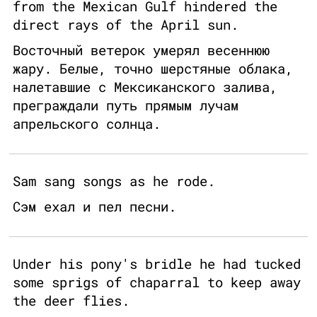
from the Mexican Gulf hindered the
direct rays of the April sun.
Восточный ветерок умерял весеннюю
жару. Белые, точно шерстяные облака,
налетавшие с Мексиканского залива,
преграждали путь прямым лучам
апрельского солнца.
Sam sang songs as he rode.
Сэм ехал и пел песни.
Under his pony's bridle he had tucked
some sprigs of chaparral to keep away
the deer flies.