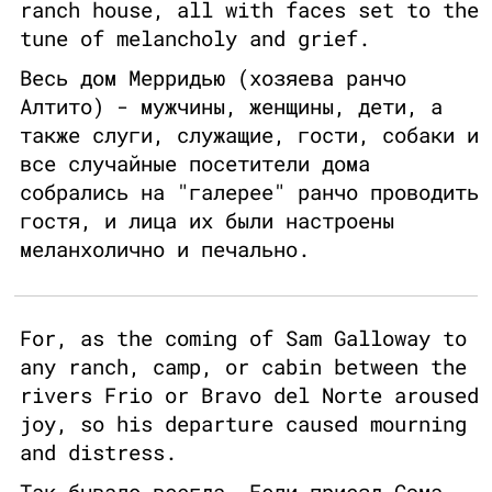
ranch house, all with faces set to the
tune of melancholy and grief.
Весь дом Мерридью (хозяева ранчо
Алтито) - мужчины, женщины, дети, а
также слуги, служащие, гости, собаки и
все случайные посетители дома
собрались на "галерее" ранчо проводить
гостя, и лица их были настроены
меланхолично и печально.
For, as the coming of Sam Galloway to
any ranch, camp, or cabin between the
rivers Frio or Bravo del Norte aroused
joy, so his departure caused mourning
and distress.
Так бывало всегда. Если приезд Сэма