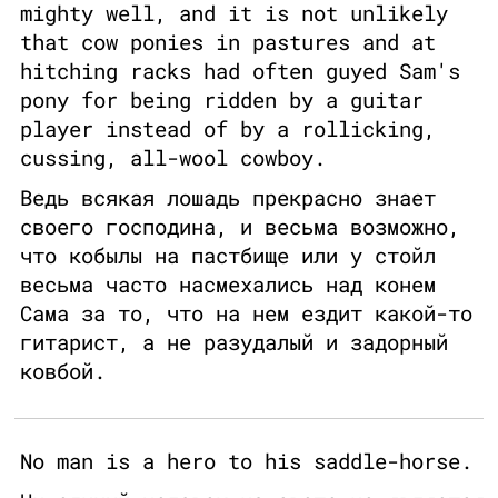
mighty well, and it is not unlikely
that cow ponies in pastures and at
hitching racks had often guyed Sam's
pony for being ridden by a guitar
player instead of by a rollicking,
cussing, all-wool cowboy.
Ведь всякая лошадь прекрасно знает
своего господина, и весьма возможно,
что кобылы на пастбище или у стойл
весьма часто насмехались над конем
Сама за то, что на нем ездит какой-то
гитарист, а не разудалый и задорный
ковбой.
No man is a hero to his saddle-horse.