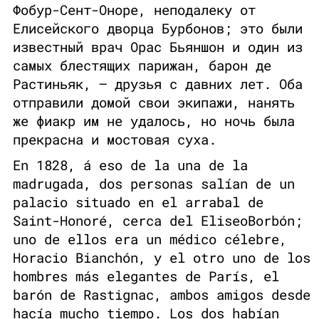
Фобур-Сент-Оноре, неподалеку от
Елисейского дворца Бурбонов; это были
известный врач Орас Бьяншон и один из
самых блестящих парижан, барон де
Растиньяк, — друзья с давних лет. Оба
отправили домой свои экипажи, нанять
же фиакр им не удалось, но ночь была
прекрасна и мостовая суха.
En 1828, á eso de la una de la
madrugada, dos personas salían de un
palacio situado en el arrabal de
Saint-Honoré, cerca del EliseoBorbón;
uno de ellos era un médico célebre,
Horacio Bianchón, y el otro uno de los
hombres más elegantes de París, el
barón de Rastignac, ambos amigos desde
hacía mucho tiempo. Los dos habían