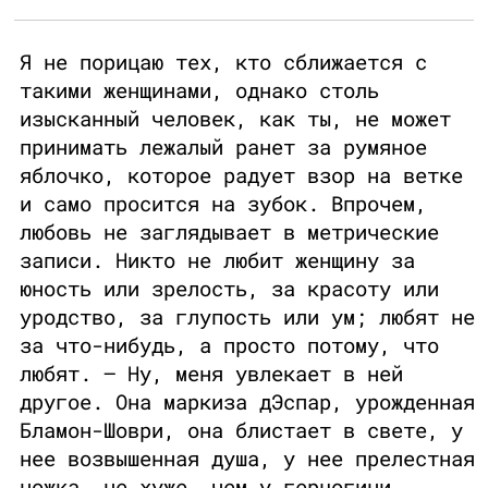
Я не порицаю тех, кто сближается с
такими женщинами, однако столь
изысканный человек, как ты, не может
принимать лежалый ранет за румяное
яблочко, которое радует взор на ветке
и само просится на зубок. Впрочем,
любовь не заглядывает в метрические
записи. Никто не любит женщину за
юность или зрелость, за красоту или
уродство, за глупость или ум; любят не
за что-нибудь, а просто потому, что
любят. — Ну, меня увлекает в ней
другое. Она маркиза дЭспар, урожденная
Бламон-Шоври, она блистает в свете, у
нее возвышенная душа, у нее прелестная
ножка, не хуже, чем у герцогини