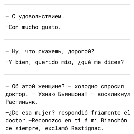
— С удовольствием.
—Con mucho gusto.
— Ну, что скажешь, дорогой?
—Y bien, querido mío, ¿qué me dices?
— Об этой женщине? — холодно спросил
доктор. — Узнаю Бьяншона! — воскликнул
Растиньяк.
—¿De esa mujer? respondió fríamente el
doctor.—Reconozco en ti á mi Bianchón
de siempre, exclamó Rastignac.