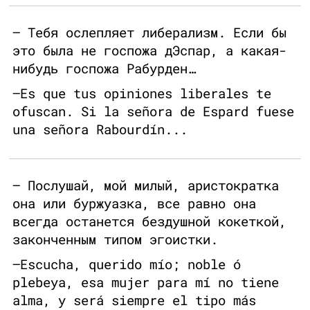
— Тебя ослепляет либерализм. Если бы
это была не госпожа дЭспар, а какая-
нибудь госпожа Рабурден…
—Es que tus opiniones liberales te
ofuscan. Si la señora de Espard fuese
una señora Rabourdín...
— Послушай, мой милый, аристократка
она или буржуазка, все равно она
всегда останется бездушной кокеткой,
законченным типом эгоистки.
—Escucha, querido mío; noble ó
plebeya, esa mujer para mí no tiene
alma, y será siempre el tipo más