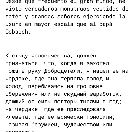
Desde que frecuento el gran mundo, he
visto verdaderos monstruos vestidos de
satén y grandes señores ejerciendo la
usura en mayor escala que el papá
Gobsech.
К стыду человечества, должен
признаться, что, когда я захотел
пожать руку Добродетели, я нашел ее на
чердаке, где она терпела голод и
холод, перебиваясь на грошовые
сбережения или на скудный заработок,
дающий от силы полторы тысячи в год;
на чердаке, где ее преследовала
клевета, где ее всячески поносили,
называя безумием, чудачеством или
глупостью.