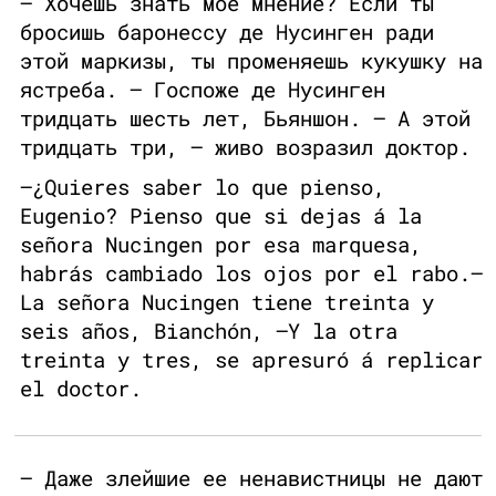
— Хочешь знать мое мнение? Если ты
бросишь баронессу де Нусинген ради
этой маркизы, ты променяешь кукушку на
ястреба. — Госпоже де Нусинген
тридцать шесть лет, Бьяншон. — А этой
тридцать три, — живо возразил доктор.
—¿Quieres saber lo que pienso,
Eugenio? Pienso que si dejas á la
señora Nucingen por esa marquesa,
habrás cambiado los ojos por el rabo.—
La señora Nucingen tiene treinta y
seis años, Bianchón, —Y la otra
treinta y tres, se apresuró á replicar
el doctor.
— Даже злейшие ее ненавистницы не дают