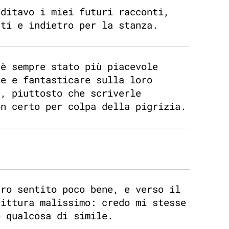
editavo i miei futuri racconti,
nti e indietro per la stanza.
 è sempre stato più piacevole
re e fantasticare sulla loro
e, piuttosto che scriverle
on certo per colpa della pigrizia.
ero sentito poco bene, e verso il
rittura malissimo: credo mi stesse
o qualcosa di simile.