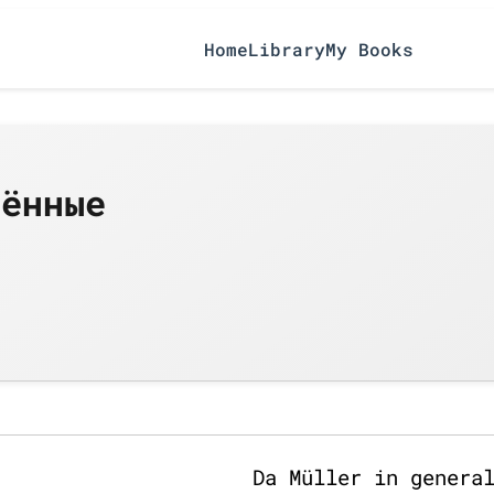
Home
Library
My Books
лённые
Da Müller in genera