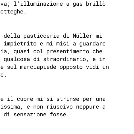
iva; l'illuminazione a gas brillò
botteghe.
a della pasticceria di Müller mi
e impietrito e mi misi a guardare
via, quasi col presentimento che
i qualcosa di straordinario, e in
te sul marciapiede opposto vidi un
ne.
he il cuore mi si strinse per una
lissima, e non riuscivo neppure a
e di sensazione fosse.