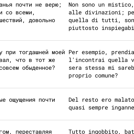
анья почти не верю;
Non sono un mistico
и со всеми,
alle divinazioni; p
шествий, довольно
quella di tutti, so
piuttosto inspiegab
у при тогдашней моей
Per esempio, prendi
вал, что в тот же
l'incontrai quella 
совсем обыденное?
sera stessa mi sare
proprio comune?
ые ощущения почти
Del resto ero malat
quasi sempre ingann
гом, переставляя
Tutto ingobbito, ba