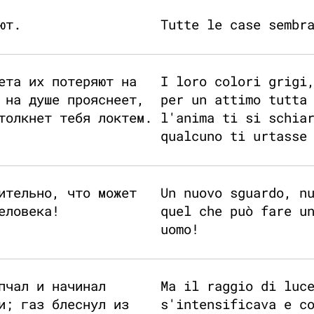
ют.
Tutte le case sembr
ета их потеряют на
I loro colori grigi
 на душе прояснеет,
per un attimo tutta
толкнет тебя локтем.
l'anima ti si schia
qualcuno ti urtasse
ительно, что может
Un nuovo sguardo, n
еловека!
quel che può fare u
uomo!
пчал и начинал
Ma il raggio di luc
и; газ блеснул из
s'intensificava e c