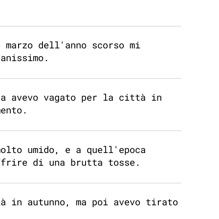
e marzo dell'anno scorso mi
ranissimo.
ta avevo vagato per la città in
mento.
molto umido, e a quell'epoca
ffrire di una brutta tosse.
ià in autunno, ma poi avevo tirato