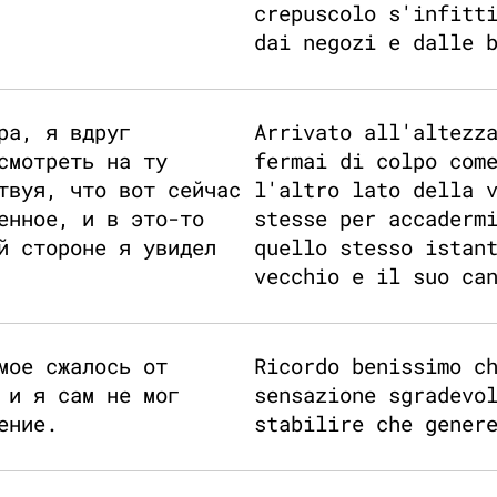
crepuscolo s'infitt
dai negozi e dalle 
ра, я вдруг
Arrivato all'altezz
смотреть на ту
fermai di colpo com
твуя, что вот сейчас
l'altro lato della 
енное, и в это-то
stesse per accaderm
й стороне я увидел
quello stesso istan
vecchio e il suo ca
мое сжалось от
Ricordo benissimo c
 и я сам не мог
sensazione sgradevo
ение.
stabilire che gener