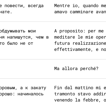
е повести, всегда
Mentre io, quando m
нате.
amavo camminare ava
обдумывать мои
A proposito: per me
ня напишутся, чем в
meditare le mie ope
то было не от
futura realizzazion
effettivamente, e n
Ma allora perché?
оровым, а к закату
Fin dal mattino mi 
орошо: начиналось
tramonto stavo addi
venendo la febbre, 