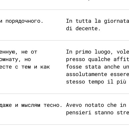
и порядочного.
In tutta la giornat
di decente.
енную, не от
In primo luogo, vol
омнату, но
presso qualche affi
есте с тем и как
fosse stata anche u
assolutamente esser
stesso tempo il più
даже и мыслям тесно.
Avevo notato che in
pensieri stanno str