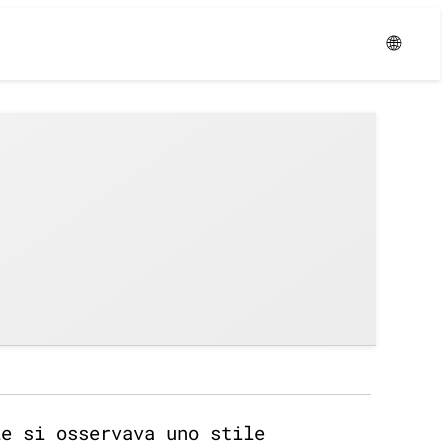
Уровень:
Средний
🌐
le si osservava uno stile