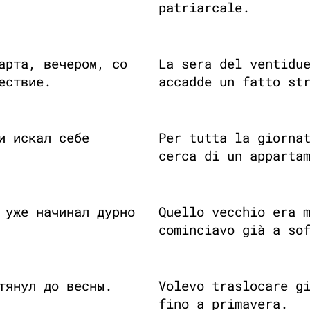
patriarcale.
арта, вечером, со
La sera del ventidu
ествие.
accadde un fatto st
и искал себе
Per tutta la giorna
cerca di un apparta
 уже начинал дурно
Quello vecchio era 
cominciavo già a so
тянул до весны.
Volevo traslocare g
fino a primavera.