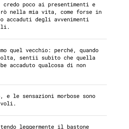
, credo poco ai presentimenti e
erò nella mia vita, come forse in
no accaduti degli avvenimenti
ili.
amo quel vecchio: perché, quando
volta, sentii subito che quella
bbe accaduto qualcosa di non
o, e le sensazioni morbose sono
evoli.
ttendo leggermente il bastone