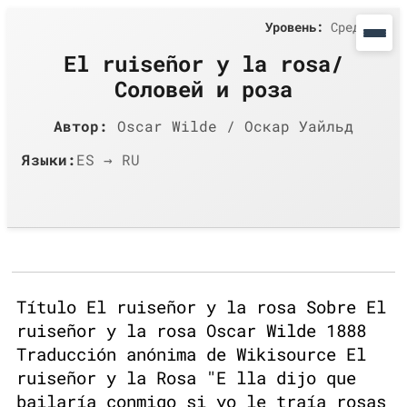
Уровень:
Средний
El ruiseñor y la rosa/
Соловей и роза
Автор:
Oscar Wilde / Оскар Уайльд
Языки:
ES → RU
Título El ruiseñor y la rosa Sobre El
ruiseñor y la rosa Oscar Wilde 1888
Traducción anónima de Wikisource El
ruiseñor y la Rosa "E lla dijo que
bailaría conmigo si yo le traía rosas