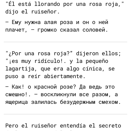
"Él está llorando por una rosa roja,"
dijo el ruiseñor.
— Ему нужна алая роза и он о ней
плачет, — громко сказал соловей.
"¿Por una rosa roja?” dijeron ellos;
"¡es muy ridículo!. y la pequeño
lagartija, que era algo cínica, se
puso a reír abiertamente.
— Как! о красной розе? Да ведь это
смешно!. — воскликнули все разом, а
ящерица залилась безудержным смехом.
Pero el ruiseñor entendía el secreto