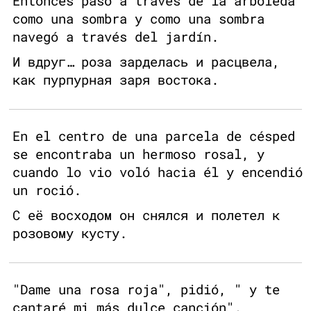
Entonces pasó a través de la arboleda
como una sombra y como una sombra
navegó a través del jardín.
И вдруг… роза зарделась и расцвела,
как пурпурная заря востока.
En el centro de una parcela de césped
se encontraba un hermoso rosal, y
cuando lo vio voló hacia él y encendió
un roció.
С её восходом он снялся и полетел к
розовому кусту.
"Dame una rosa roja", pidió, " y te
cantaré mi más dulce canción".