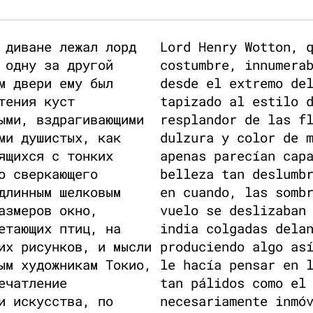
 диване лежал лорд
Lord Henry Wotton, 
 одну за другой
costumbre, innumera
м двери ему был
desde el extremo de
тения куст
tapizado al estilo 
ыми, вздрагивающими
resplandor de las f
ми душистых, как
dulzura y color de 
ящихся с тонких
apenas parecían cap
о сверкающего
belleza tan deslumb
длинным шелковым
en cuando, las somb
азмеров окно,
vuelo se deslizaban
етающих птиц, на
india colgadas dela
их рисунков, и мысли
produciendo algo as
ым художникам Токио,
le hacía pensar en 
ечатление
tan pálidos como el
и искусства, по
necesariamente inmó