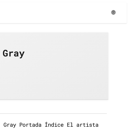
Уровень:
Средний
🌐
 Gray
n Gray Portada Índice El artista