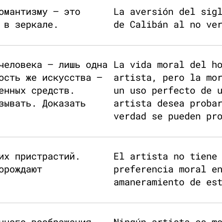
омантизму — это
La aversión del sig
 в зеркале.
de Calibán al no ve
человека — лишь одна
La vida moral del h
ость же искусства —
artista, pero la mo
енных средств.
un uso perfecto de 
зывать. Доказать
artista desea proba
verdad se pueden pr
их пристрастий.
El artista no tiene
орождают
preferencia moral e
amaneramiento de es
нного воображения.
Ningún artista es m