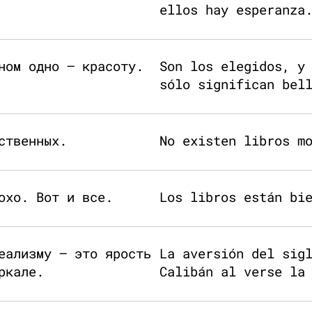
ellos hay esperanza
ном одно — красоту.
Son los elegidos, y
sólo significan bel
ственных.
No existen libros m
охо. Вот и все.
Los libros están bi
еализму — это ярость
La aversión del sig
ркале.
Calibán al verse la