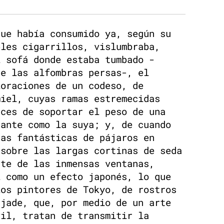
que había consumido ya, según su
bles cigarrillos, vislumbraba,
l sofá donde estaba tumbado -
de las alfombras persas-, el
loraciones de un codeso, de
miel, cuyas ramas estremecidas
aces de soportar el peso de una
rante como la suya; y, de cuando
ras fantásticas de pájaros en
 sobre las largas cortinas de seda
nte de las inmensas ventanas,
í como un efecto japonés, lo que
los pintores de Tokyo, de rostros
 jade, que, por medio de un arte
vil, tratan de transmitir la