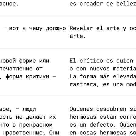
асное.
es creador de belle
 — вот к чему должно
Revelar el arte y o
arte.
новой форме или
El crítico es quien
печатление от
o con nuevos materi
, форма критики —
La forma más elevad
rastrera, es una mo
вое, — люди
Quienes descubren s
ость не делает их
hermosas están corr
кто в прекрасном
es un defecto. Quie
 нравственные. Они
en cosas hermosas s