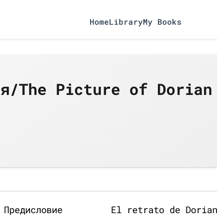
Home
Library
My Books
ея/The Picture of Dorian
 Предисловие
El retrato de Doria