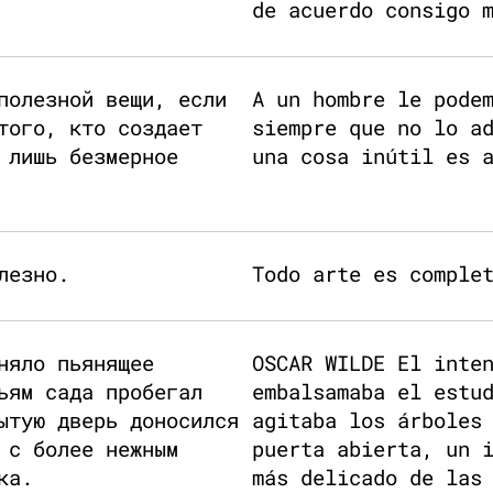
de acuerdo consigo 
полезной вещи, если
A un hombre le pode
того, кто создает
siempre que no lo a
 лишь безмерное
una cosa inútil es 
лезно.
Todo arte es comple
няло пьянящее
OSCAR WILDE El inte
ьям сада пробегал
embalsamaba el estu
ытую дверь доносился
agitaba los árboles
 с более нежным
puerta abierta, un 
ка.
más delicado de las