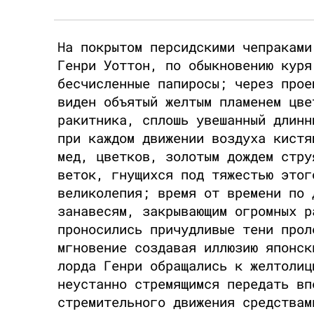
На покрытом персидскими чепраками
Генри Уоттон, по обыкновению куря
бесчисленные папиросы; через прое
виден объятый желтым пламенем цве
ракитника, сплошь увешанный длинн
при каждом движении воздуха кистя
мед, цветков, золотым дождем стру
веток, гнущихся под тяжестью этог
великолепия; время от времени по 
занавесям, закрывающим огромных р
проносились причудливые тени прол
мгновение создавая иллюзию японск
лорда Генри обращались к желтолиц
неустанно стремящимся передать вп
стремительного движения средствам