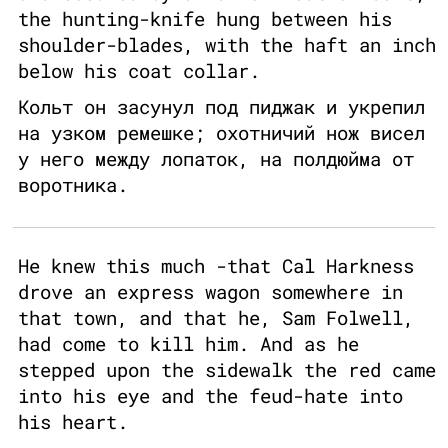
the hunting-knife hung between his
shoulder-blades, with the haft an inch
below his coat collar.
Кольт он засунул под пиджак и укрепил
на узком ремешке; охотничий нож висел
у него между лопаток, на полдюйма от
воротника.
He knew this much -that Cal Harkness
drove an express wagon somewhere in
that town, and that he, Sam Folwell,
had come to kill him. And as he
stepped upon the sidewalk the red came
into his eye and the feud-hate into
his heart.