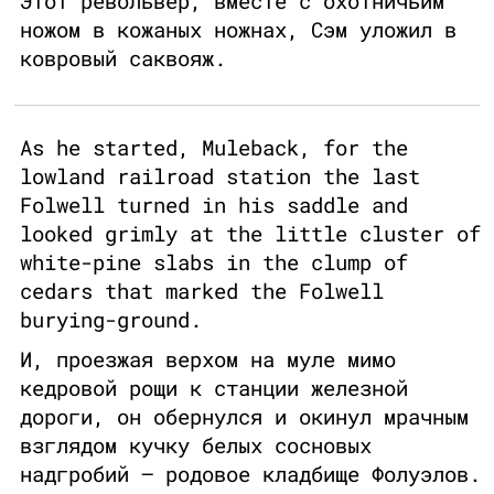
Этот револьвер, вместе с охотничьим
ножом в кожаных ножнах, Сэм уложил в
ковровый саквояж.
As he started, Muleback, for the
lowland railroad station the last
Folwell turned in his saddle and
looked grimly at the little cluster of
white-pine slabs in the clump of
cedars that marked the Folwell
burying-ground.
И, проезжая верхом на муле мимо
кедровой рощи к станции железной
дороги, он обернулся и окинул мрачным
взглядом кучку белых сосновых
надгробий – родовое кладбище Фолуэлов.