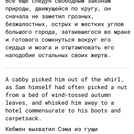
Все еще следуя свободным законам
природы, движущейся по кругу, он
сначала не заметил грозных,
безжалостных, острых и жестких углов
большого города, затаившегося во мраке
и готового сомкнуться вокруг его
сердца и мозга и отштамповать его
наподобие остальных своих жертв.
A cabby picked him out of the whirl,
as Sam himself had often picked a nut
from a bed of wind-tossed autumn
leaves, and whisked him away to a
hotel commensurate to his boots and
carpetsack.
Кебмен выхватил Сэма из гущи