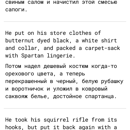
свиным салом и начистил этой смесью
сапоги.
He put on his store clothes of
butternut dyed black, a white shirt
and collar, and packed a carpet-sack
with Spartan lingerie.
Потом надел дешевый костюм когда-то
орехового цвета, а теперь
перекрашенный в черный, белую рубашку
и воротничок и уложил в ковровый
саквояж белье, достойное спартанца.
He took his squirrel rifle from its
hooks, but put it back again with a