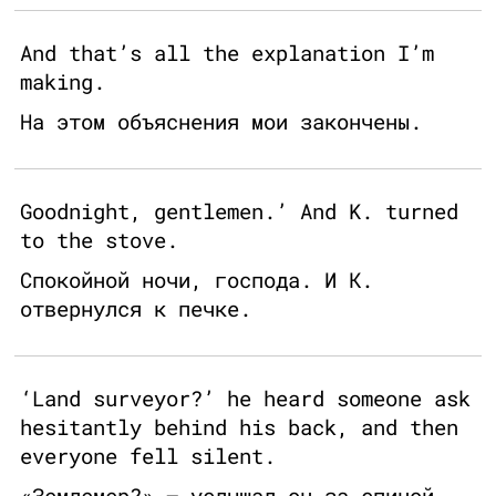
And that’s all the explanation I’m
making.
На этом объяснения мои закончены.
Goodnight, gentlemen.’ And K. turned
to the stove.
Спокойной ночи, господа. И К.
отвернулся к печке.
‘Land surveyor?’ he heard someone ask
hesitantly behind his back, and then
everyone fell silent.
«Землемер?» — услышал он за спиной