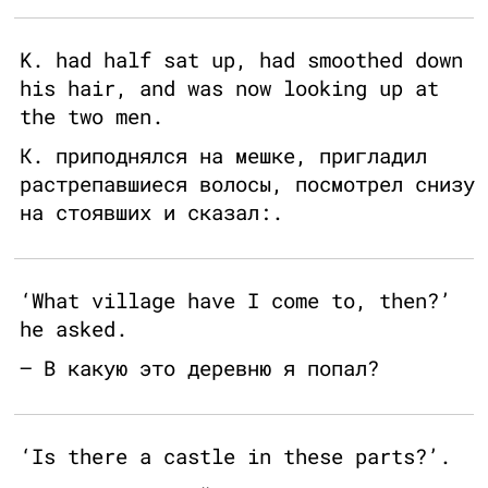
K. had half sat up, had smoothed down
his hair, and was now looking up at
the two men.
К. приподнялся на мешке, пригладил
растрепавшиеся волосы, посмотрел снизу
на стоявших и сказал:.
‘What village have I come to, then?’
he asked.
— В какую это деревню я попал?
‘Is there a castle in these parts?’.