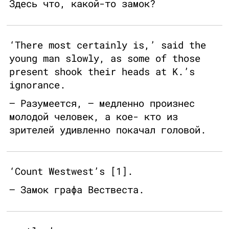
Здесь что, какой-то замок?
‘There most certainly is,’ said the
young man slowly, as some of those
present shook their heads at K.’s
ignorance.
— Разумеется, — медленно произнес
молодой человек, а кое- кто из
зрителей удивленно покачал головой.
‘Count Westwest’s [1].
— Замок графа Вествеста.