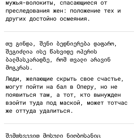
мужья-волокиты, спасающиеся от
преследования жен: положение тех и
других достойно осмеяния.
თუ გინდა, შენი ბედნიერება დაფარო,
შეგიძლია ისე წახვიდე ოპერის
ბალმასკარადზე, რომ თვალი არავინ
მოგკრას.
Люди, желающие скрыть свое счастье,
могут пойти на бал в Оперу, но не
появиться там, а тот, кто вынужден
взойти туда под маской, может тотчас
же оттуда удалиться.
შემთხვევით მოსული ნიღბოსანიც