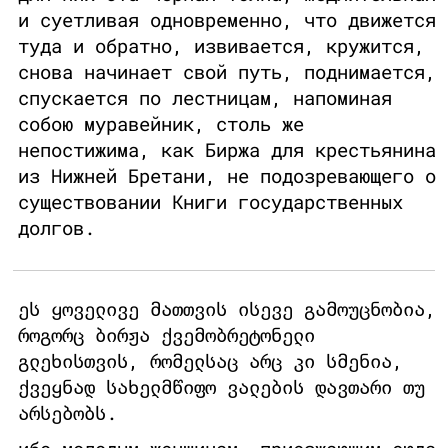
и суетливая одновременно, что движется
туда и обратно, извивается, кружится,
снова начинает свой путь, поднимается,
спускается по лестницам, напоминая
собою муравейник, столь же
непостижима, как Биржа для крестьянина
из Нижней Бретани, не подозревающего о
существовании Книги государственных
долгов.
ეს ყოველივე მათთვის ისევე გამოუცნობია,
როგორც ბირჟა ქვემობრეტონელი
გლეხისთვის, რომელსაც არც კი სმენია,
ქვეყნად სახელმწიფო ვალების დავთარი თუ
არსებობს.