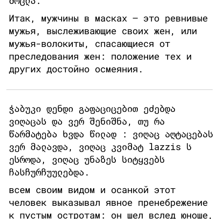
მოცლა.
Итак, мужчины в масках – это ревнивые
мужья, выслеживающие своих жен, или
мужья-волокиты, спасающиеся от
преследования жен: положение тех и
других достойно осмеяния.
ჭაბუკი დენდი გაფაციცებით ეძებდა
ვიღაცას და ვერ შენიშნა, თუ რა
წარმატება ხვდა წილად : ვიღაც აღტაცებას
ვერ მალავდა, ვიღაც კვიმატ lazzis ს
ესროდა, ვიღაც უნაზეს სიტყვებს
ჩასჩურჩუულებდა.
всем своим видом и осанкой этот
человек выказывал явное пренебрежение
к пустым остротам: он шел вслед юноше,