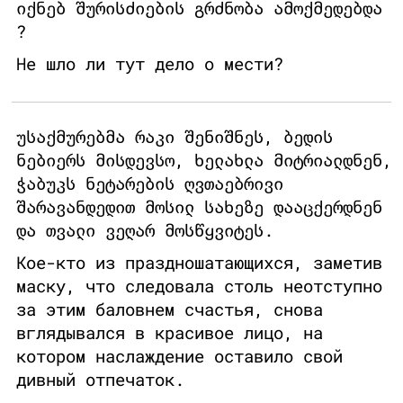
იქნებ შურისძიების გრძნობა ამოქმედებდა
?
Не шло ли тут дело о мести?
უსაქმურებმა რაკი შენიშნეს, ბედის
ნებიერს მისდევსო, ხელახლა მიტრიალდნენ,
ჭაბუკს ნეტარების ღვთაებრივი
შარავანდედით მოსილ სახეზე დააცქერდნენ
და თვალი ვეღარ მოსწყვიტეს.
Кое-кто из праздношатающихся, заметив
маску, что следовала столь неотступно
за этим баловнем счастья, снова
вглядывался в красивое лицо, на
котором наслаждение оставило свой
дивный отпечаток.