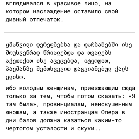
вглядывался в красивое лицо, на
котором наслаждение оставило свой
дивный отпечаток.
ყმაწვილი დერეფნებსა და დარბაზებში ისე
მოუსვენრად წრიალებდა და თვალებს
აქეთიქით ისე აცეცებდა, იტყოდით,
პაემანზე შემთხვევით დაგვიანებულ ქალს
ელისო.
ибо молодым женщинам, приезжающим сюда
только за тем, чтобы потом сказать: «Я
там была», провинциалам, неискушенным
юношам, а также иностранцам Опера в
дни балов должна казаться каким-то
чертогом усталости и скуки..