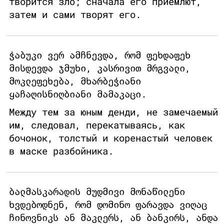
творится зло; сначала его приемлют,
затем и сами творят его.
ჭაბუკი ვერ ამჩნევდა, რომ ფეხდაფეხ
მისდევდა ჯმუხი, კასრივით მრგვალი,
მოკლეფეხება, მხარბეჭიანი
ყაჩაღისნიღბიანი მამაკაცი.
Между тем за юным денди, не замечаемый
им, следовал, перекатываясь, как
бочонок, толстый и коренастый человек
в маске разбойника.
ბალმასკარადის მუდმივი მონაწილენი
ხვდებოდნენ, რომ დომინო ფარავდა ვიღაც
ჩინოვნიკს ან მაკლერს, ან ბანკირს, ანდა