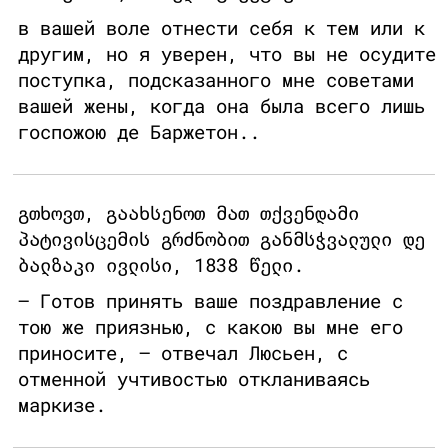
в вашей воле отнести себя к тем или к
другим, но я уверен, что вы не осудите
поступка, подсказанного мне советами
вашей жены, когда она была всего лишь
госпожою де Баржетон..
გთხოვთ, გაახსენოთ მათ თქვენდამი
პატივისცემის გრძნობით განმსჭვალული დე
ბალზაკი ივლისი, 1838 წელი.
– Готов принять ваше поздравление с
тою же приязнью, с какою вы мне его
приносите, – отвечал Люсьен, с
отменной учтивостью откланиваясь
маркизе.