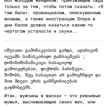
ибо молодым женщинам, приезжающим сюда
только за тем, чтобы потом сказать: «Я
там была», провинциалам, неискушенным
юношам, а также иностранцам Опера в
дни балов должна казаться каким-то
чертогом усталости и скуки..
იშვიათი გამონაკლისის გარდა, აღარავინ
იცვამს სამასკარადო ტანსაცმელს ;
დომინოშიმამაკაცი სასაცილოდ
გამოიყურებაო, ფიქრობს პარიზელი,
შიშობს, მეც სასაცილო არ გამოვჩნდეო და
მით მთელი ერის განწყობილებას
გადმოსცემს.
Итак, мужчины в масках – это ревнивые
мужья, выслеживающие своих жен, или