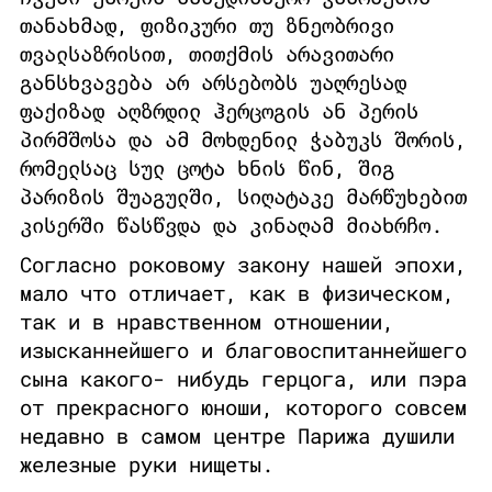
თანახმად, ფიზიკური თუ ზნეობრივი
თვალსაზრისით, თითქმის არავითარი
განსხვავება არ არსებობს უაღრესად
ფაქიზად აღზრდილ ჰერცოგის ან პერის
პირმშოსა და ამ მოხდენილ ჭაბუკს შორის,
რომელსაც სულ ცოტა ხნის წინ, შიგ
პარიზის შუაგულში, სიღატაკე მარწუხებით
კისერში წასწვდა და კინაღამ მიახრჩო.
Согласно роковому закону нашей эпохи,
мало что отличает, как в физическом,
так и в нравственном отношении,
изысканнейшего и благовоспитаннейшего
сына какого- нибудь герцога, или пэра
от прекрасного юноши, которого совсем
недавно в самом центре Парижа душили
железные руки нищеты.