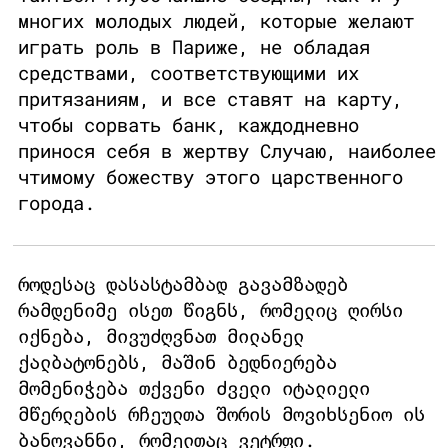
многих молодых людей, которые желают
играть роль в Париже, не обладая
средствами, соответствующими их
притязаниям, и все ставят на карту,
чтобы сорвать банк, каждодневно
принося себя в жертву Случаю, наиболее
чтимому божеству этого царственного
города.
როდესაც დასასტამბად გავამზადებ
რამდენიმე ისეთ წიგნს, რომელიც ღირსი
იქნება, მივუძღვნათ მილანელ
ქალბატონებს, მაშინ ბედნიერება
მომენიჭება თქვენი ძველი იტალიელი
მწერლების რჩეულთა შორის მოვიხსენიო ის
ბანოვანნი, რომელთაც ვეტრფი.