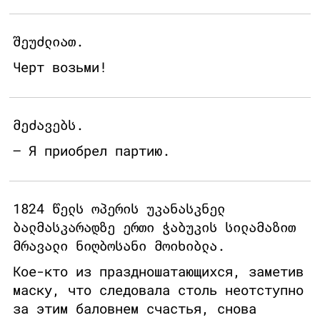
შეუძლიათ.
Черт возьми!
მეძავებს.
– Я приобрел партию.
1824 წელს ოპერის უკანასკნელ
ბალმასკარადზე ერთი ჭაბუკის სილამაზით
მრავალი ნიღბოსანი მოიხიბლა.
Кое-кто из праздношатающихся, заметив
маску, что следовала столь неотступно
за этим баловнем счастья, снова