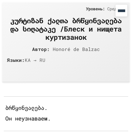
Уровень:
Средний
კურტიზან ქალთა ბრწყინვალება
და სიღატაკე /Блеск и нищета
куртизанок
Автор:
Honoré de Balzac
Языки:
KA → RU
ბრწყინვალება.
Он неузнаваем.