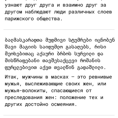
узнают друг друга и взаимно друг за
другом наблюдают люди различных слоев
парижского общества.
ბალმასკარადთა მუდმივი სტუმრები იცნობენ
შავი მაგიის საიდუმლო გასაღებს, რისი
მეოხებითაც აქაური ბრბოს სურვილი და
მისწრაფებანი თავშესაქცევი რომანის
ფურცლებივით აქვთ თვალწინ გადაშლილი.
Итак, мужчины в масках – это ревнивые
мужья, выслеживающие своих жен, или
мужья-волокиты, спасающиеся от
преследования жен: положение тех и
других достойно осмеяния.