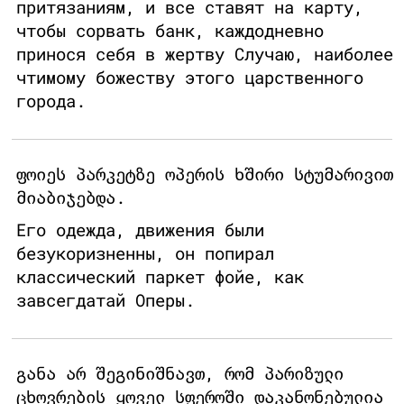
притязаниям, и все ставят на карту,
чтобы сорвать банк, каждодневно
принося себя в жертву Случаю, наиболее
чтимому божеству этого царственного
города.
ფოიეს პარკეტზე ოპერის ხშირი სტუმარივით
მიაბიჯებდა.
Его одежда, движения были
безукоризненны, он попирал
классический паркет фойе, как
завсегдатай Оперы.
განა არ შეგინიშნავთ, რომ პარიზული
ცხოვრების ყოველ სფეროში დაკანონებულია