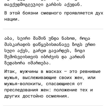
თავქუდმოგლეჯილი გარბის აქედან.
В этой боязни смешного проявляется дух
нации.
აბა, სეირი მაშინ უნდა ნახოთ, როცა
მასკარადის დაწყებისთანავე ზოგს ერთი
სული აქვს, გარეთ გავარდეს, ზოგი
შემოსვლისთვის იბრძვის და კართან
ზედახორა იმართება.
Итак, мужчины в масках – это ревнивые
мужья, выслеживающие своих жен, или
мужья-волокиты, спасающиеся от
преследования жен: положение тех и
других достойно осмеяния.