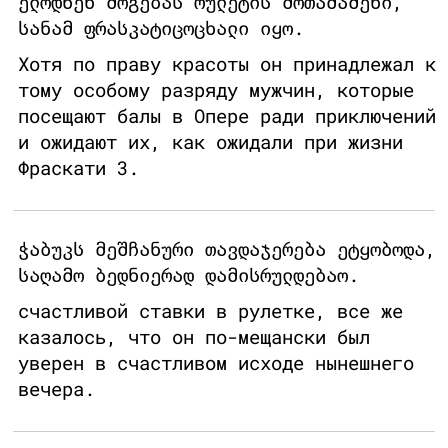
ელოდნენ მოგებას რულეტის მოთამაშენი,
სანამ ფრასკატიცოცხალი იყო.
Хотя по праву красоты он принадлежал к
тому особому разряду мужчин, которые
посещают балы в Опере ради приключений
и ожидают их, как ожидали при жизни
Фраскати 3.
ჭაბუკს მეშჩანური თავდაჯერება ეტყობოდა,
საღამო ბედნიერად დამისრულდებაო.
счастливой ставки в рулетке, все же
казалось, что он по-мещански был
уверен в счастливом исходе нынешнего
вечера.