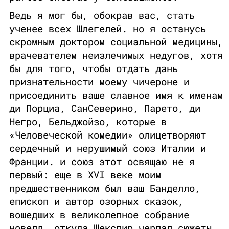
Ведь я мог бы, обокрав вас, стать
ученее всех Шлегелей. но я останусь
скромным доктором социальной медицины,
врачевателем неизлечимых недугов, хотя
бы для того, чтобы отдать дань
признательности моему чичероне и
присоединить ваше славное имя к именам
ди Порциа, СанСеверино, Парето, ди
Негро, Бельджойзо, которые в
«Человеческой комедии» олицетворяют
сердечный и нерушимый союз Италии и
Франции. и союз этот освящаю не я
первый: еще в XVI веке моим
предшественником был ваш Банделло,
епископ и автор озорных сказок,
вошедших в великолепное собрание
новелл, откуда Шекспир черпал сюжеты