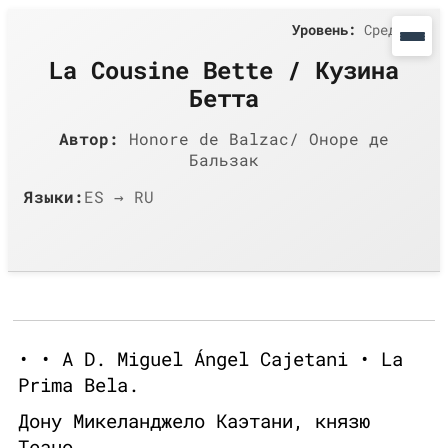
Уровень:
Средний
La Cousine Bette / Кузина
Бетта
Автор:
Honore de Balzac/ Оноре де
Бальзак
Языки:
ES → RU
• • A D. Miguel Ángel Cajetani • La
Prima Bela.
Дону Микеланджело Каэтани, князю
Теано.