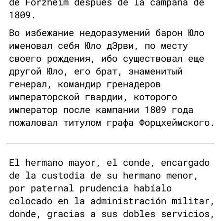
de Forzheim después de la campaña de
1809.
Во избежание недоразумений барон Юло
именовал себя Юло дЭрви, по месту
своего рождения, ибо существовал еще
другой Юло, его брат, знаменитый
генерал, командир гренадеров
императорской гвардии, которого
император после кампании 1809 года
пожаловал титулом графа Форцхеймского.
El hermano mayor, el conde, encargado
de la custodia de su hermano menor,
por paternal prudencia habíalo
colocado en la administración militar,
donde, gracias a sus dobles servicios,