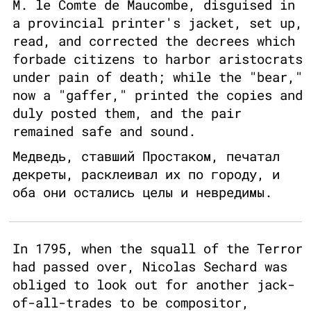
M. le Comte de Maucombe, disguised in
a provincial printer's jacket, set up,
read, and corrected the decrees which
forbade citizens to harbor aristocrats
under pain of death; while the "bear,"
now a "gaffer," printed the copies and
duly posted them, and the pair
remained safe and sound.
Медведь, ставший Простаком, печатал
декреты, расклеивал их по городу, и
оба они остались целы и невредимы.
In 1795, when the squall of the Terror
had passed over, Nicolas Sechard was
obliged to look out for another jack-
of-all-trades to be compositor,