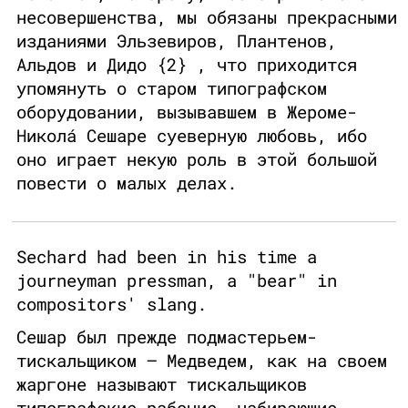
несовершенства, мы обязаны прекрасными
изданиями Эльзевиров, Плантенов,
Альдов и Дидо {2} , что приходится
упомянуть о старом типографском
оборудовании, вызывавшем в Жероме-
Николá Сешаре суеверную любовь, ибо
оно играет некую роль в этой большой
повести о малых делах.
Sechard had been in his time a
journeyman pressman, a "bear" in
compositors' slang.
Сешар был прежде подмастерьем-
тискальщиком — Медведем, как на своем
жаргоне называют тискальщиков
типографские рабочие, набирающие