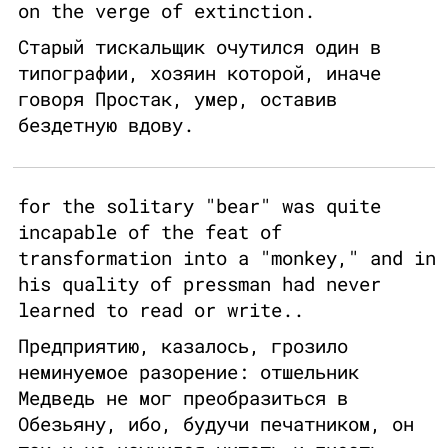
on the verge of extinction.
Старый тискальщик очутился один в
типографии, хозяин которой, иначе
говоря Простак, умер, оставив
бездетную вдову.
for the solitary "bear" was quite
incapable of the feat of
transformation into a "monkey," and in
his quality of pressman had never
learned to read or write..
Предприятию, казалось, грозило
неминуемое разорение: отшельник
Медведь не мог преобразиться в
Обезьяну, ибо, будучи печатником, он