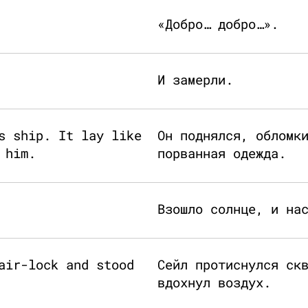
«Добро… добро…».
И замерли.
s ship. It lay like
Он поднялся, обломк
 him.
порванная одежда.
Взошло солнце, и на
air-lock and stood
Сейл протиснулся ск
вдохнул воздух.