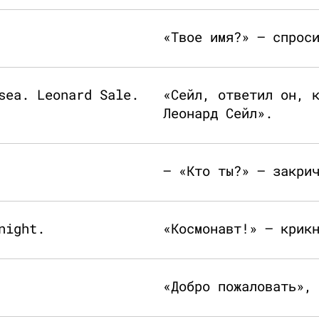
«Твое имя?» — спрос
sea. Leonard Sale.
«Сейл, ответил он, 
Леонард Сейл».
— «Кто ты?» — закри
night.
«Космонавт!» — крик
«Добро пожаловать»,