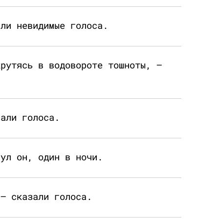
или невидимые голоса.
крутясь в водовороте тошноты, —
чали голоса.
нул он, один в ночи.
 — сказали голоса.