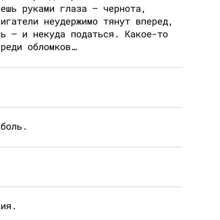
аешь руками глаза — чернота,
вигатели неудержимо тянут вперед,
ть — и некуда податься. Какое-то
среди обломков…
 боль.
ния.