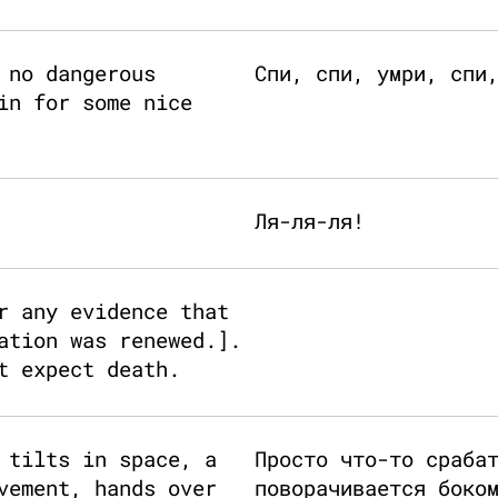
 no dangerous
Спи, спи, умри, спи
in for some nice
Ля-ля-ля!
r any evidence that
ation was renewed.].
t expect death.
 tilts in space, a
Просто что-то сраба
vement, hands over
поворачивается боко