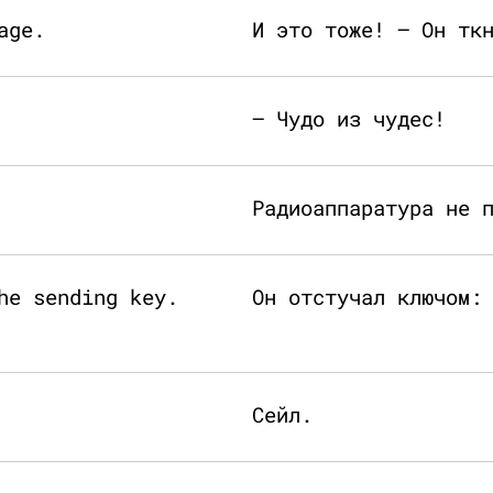
age.
И это тоже! — Он тк
— Чудо из чудес!
Радиоаппаратура не 
he sending key.
Он отстучал ключом:
Сейл.