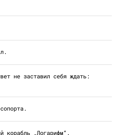
йл.
твет не заставил себя ждать:
рсопорта.
ый корабль „Логарифм“.