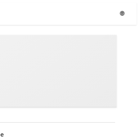
Уровень:
Средний
🌐
не