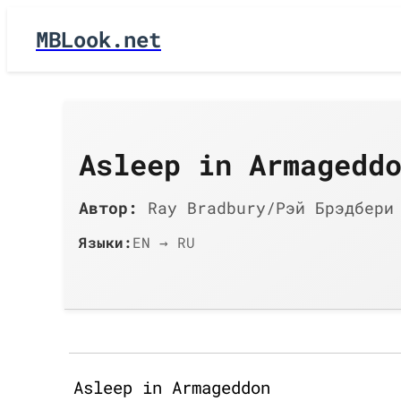
MBLook.net
Asleep in Armagedd
Автор:
Ray Bradbury/Рэй Брэдбери
Языки:
EN → RU
Asleep in Armageddon