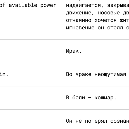
of available power
надвигается, закрыв
движение, носовые д
отчаянно хочется жи
мгновение он стоял 
Мрак.
in.
Во мраке неощутимая
В боли — кошмар.
Он не потерял созна