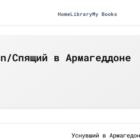
Home
Library
My Books
on/Спящий в Армагеддоне
Уснувший в Армагедо