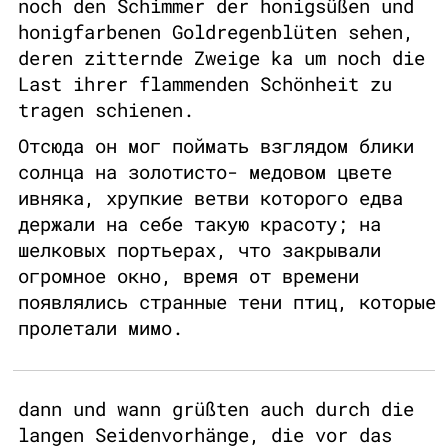
noch den Schimmer der honigsüßen und
honigfarbenen Goldregenblüten sehen,
deren zitternde Zweige ka um noch die
Last ihrer flammenden Schönheit zu
tragen schienen.
Отсюда он мог поймать взглядом блики
солнца на золотисто- медовом цвете
ивняка, хрупкие ветви которого едва
держали на себе такую красоту; на
шелковых портьерах, что закрывали
огромное окно, время от времени
появлялись странные тени птиц, которые
пролетали мимо.
dann und wann grüßten auch durch die
langen Seidenvorhänge, die vor das