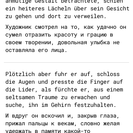
anmutige Gestalt betrachtete, schien
ein heiteres Lächeln über sein Gesicht
zu gehen und dort zu verweilen.
Художник смотрел на то, как удачно он
сумел отразить красоту и грацию в
своем творении, довольная улыбка не
оставляла его лица.
Plötzlich aber fuhr er auf, schloss
die Augen und presste die Finger auf
die Lider, als fürchte er, aus einem
seltsamen Traume zu erwachen und
suche, ihn im Gehirn festzuhalten.
И вдруг он вскочил и, закрыв глаза,
прижал пальцы к векам, словно желая
удержать в памяти какой-то