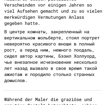
Verschwinden vor einigen Jahren so
viel Aufsehen gemacht und zu so vielen
merkwürdigen Vermutungen Anlass
gegeben hatte.
В центре комнаты, закрепленный на
вертикальном мольберте, стоял портрет
невероятно красивого юноши в полный
рост, а перед ним, немного поодаль,
сидел автор картины, Бэзил Холлуорд,
чье внезапное исчезновение несколько
лет назад вызвало в свое время такой
ажиотаж и породило столько странных
домыслов.
Während der Maler die graziöse und