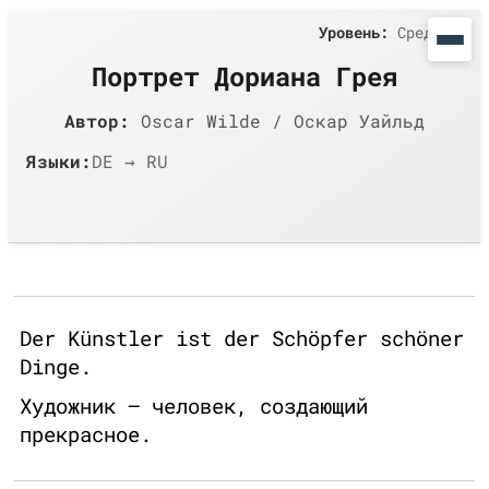
Уровень:
Средний
Портрет Дориана Грея
Автор:
Oscar Wilde / Оскар Уайльд
Языки:
DE → RU
Der Künstler ist der Schöpfer schöner
Dinge.
Художник – человек, создающий
прекрасное.