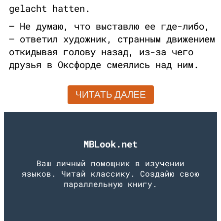
gelacht hatten.
– Не думаю, что выставлю ее где-либо,
– ответил художник, странным движением
откидывая голову назад, из-за чего
друзья в Оксфорде смеялись над ним.
ЧИТАТЬ ДАЛЕЕ
MBLook.net
Ваш личный помощник в изучении
языков. Читай классику. Создайю свою
параллельную книгу.