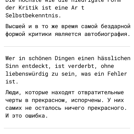
der Kritik ist eine Ar t
Selbstbekenntnis.
Высшей и в то же время самой бездарной
формой критики является автобиография.
Wer in schönen Dingen einen hässlichen
Sinn entdeckt, ist verderbt, ohne
liebenswürdig zu sein, was ein Fehler
ist.
Люди, которые находят отвратительные
черты в прекрасном, испорчены. У них
самих не осталось ничего прекрасного.
И это ошибка.