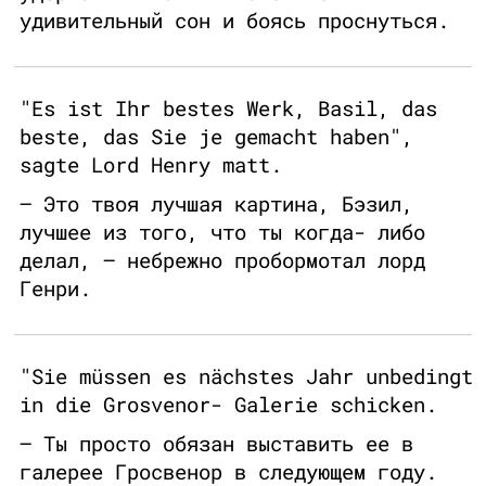
удивительный сон и боясь проснуться.
"Es ist Ihr bestes Werk, Basil, das
beste, das Sie je gemacht haben",
sagte Lord Henry matt.
– Это твоя лучшая картина, Бэзил,
лучшее из того, что ты когда- либо
делал, – небрежно пробормотал лорд
Генри.
"Sie müssen es nächstes Jahr unbedingt
in die Grosvenor- Galerie schicken.
– Ты просто обязан выставить ее в
галерее Гросвенор в следующем году.