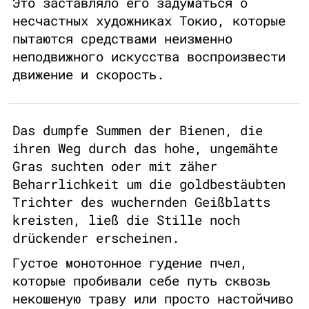
Это заставляло его задуматься о
несчастных художниках Токио, которые
пытаются средствами неизменно
неподвижного искусства воспроизвести
движение и скорость.
Das dumpfe Summen der Bienen, die
ihren Weg durch das hohe, ungemähte
Gras suchten oder mit zäher
Beharrlichkeit um die goldbestäubten
Trichter des wuchernden Geißblatts
kreisten, ließ die Stille noch
drückender erscheinen.
Густое монотонное гудение пчел,
которые пробивали себе путь сквозь
некошеную траву или просто настойчиво