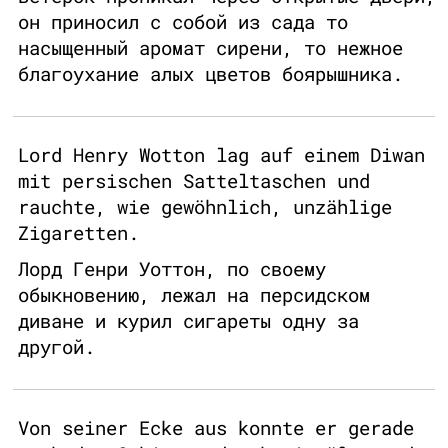
он приносил с собой из сада то
насыщенный аромат сирени, то нежное
благоухание алых цветов боярышника.
Lord Henry Wotton lag auf einem Diwan
mit persischen Satteltaschen und
rauchte, wie gewöhnlich, unzählige
Zigaretten.
Лорд Генри Уоттон, по своему
обыкновению, лежал на персидском
диване и курил сигареты одну за
другой.
Von seiner Ecke aus konnte er gerade