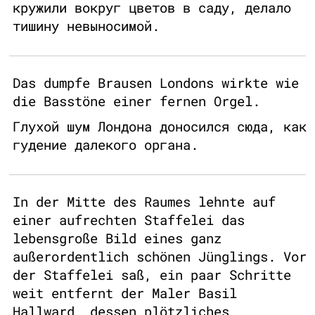
кружили вокруг цветов в саду, делало
тишину невыносимой.
Das dumpfe Brausen Londons wirkte wie
die Basstöne einer fernen Orgel.
Глухой шум Лондона доносился сюда, как
гудение далекого органа.
In der Mitte des Raumes lehnte auf
einer aufrechten Staffelei das
lebensgroße Bild eines ganz
außerordentlich schönen Jünglings. Vor
der Staffelei saß, ein paar Schritte
weit entfernt der Maler Basil
Hallward, dessen plötzliches