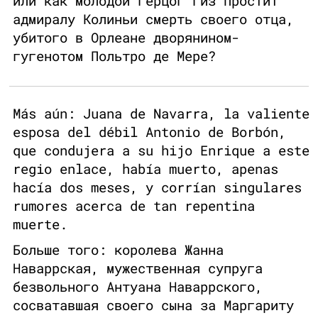
или как молодой герцог Гиз простит
адмиралу Колиньи смерть своего отца,
убитого в Орлеане дворянином-
гугенотом Польтро де Мере?
Más aún: Juana de Navarra, la valiente
esposa del débil Antonio de Borbón,
que condujera a su hijo Enrique a este
regio enlace, había muerto, apenas
hacía dos meses, y corrían singulares
rumores acerca de tan repentina
muerte.
Больше того: королева Жанна
Наваррская, мужественная супруга
безвольного Антуана Наваррского,
сосватавшая своего сына за Маргариту