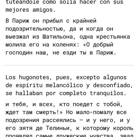
tuteándole como solía hacer con sus
mejores amigos.
В Париж он прибыл с крайней
подозрительностью, да и когда он
выезжал из Шатильона, одна крестьянка
молила его на коленях: «О добрый
господин наш, не езди ты в Париж.
Los hugonotes, pues, excepto algunos
de espíritu melancólico y desconfiado,
se hallaban por completo tranquilos.
и тебя, и всех, кто поедет с тобой,
ждет там смерть!» Но мало-помалу все
подозрения рассеялись — и у него, и у
его зятя де Телиньи, к которому король
проявлял самые дружеские чувства, звал