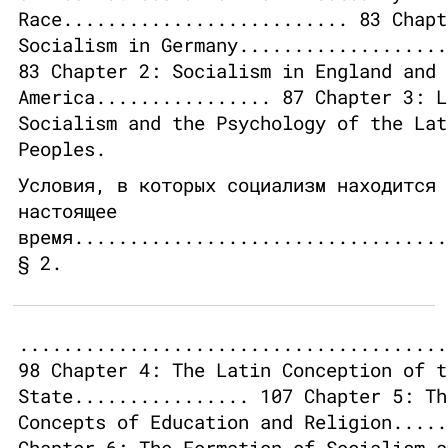
Race.......................... 83 Chapt
Socialism in Germany...................
83 Chapter 2: Socialism in England and
America................ 87 Chapter 3: L
Socialism and the Psychology of the Lat
Peoples.
Условия, в которых социализм находится 
настоящее
время..................................
§ 2.
.......................................
98 Chapter 4: The Latin Conception of t
State................ 107 Chapter 5: Th
Concepts of Education and Religion.....
Chapter 6: The Formation of Socialism a