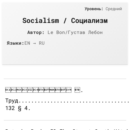
Уровень:
Средний
Socialism / Социализм
Автор:
Le Bon/Густав Лебон
Языки:
EN → RU
 .
Труд...................................
132 § 4.