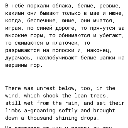
В небе порхали облака, белые, резвые,
какими они бывают только в мае и июне,
когда, беспечные, юные, они мчатся,
играя, по синей дороге, то прячутся за
высокие горы, то обнимаются и убегают,
то сжимаются в платочек, то
разрываются на полоски и, наконец,
дурачась, нахлобучивают белые шапки на
вершины гор.
There was unrest below, too, in the
wind, which shook the lean trees,
still wet from the rain, and set their
limbs a-groaning softly and brought
down a thousand shining drops.
Не отставал от них и ветер: он так