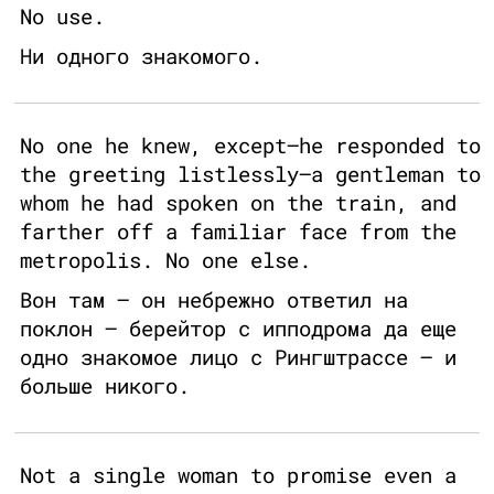
No use.
Ни одного знакомого.
No one he knew, except—he responded to
the greeting listlessly—a gentleman to
whom he had spoken on the train, and
farther off a familiar face from the
metropolis. No one else.
Вон там – он небрежно ответил на
поклон – берейтор с ипподрома да еще
одно знакомое лицо с Рингштрассе – и
больше никого.
Not a single woman to promise even a