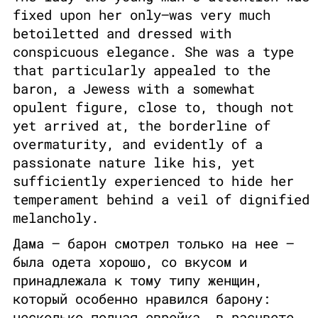
fixed upon her only—was very much
betoiletted and dressed with
conspicuous elegance. She was a type
that particularly appealed to the
baron, a Jewess with a somewhat
opulent figure, close to, though not
yet arrived at, the borderline of
overmaturity, and evidently of a
passionate nature like his, yet
sufficiently experienced to hide her
temperament behind a veil of dignified
melancholy.
Дама – барон смотрел только на нее –
была одета хорошо, со вкусом и
принадлежала к тому типу женщин,
который особенно нравился барону:
несколько полная еврейка, в расцвете