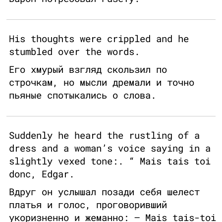
His thoughts were crippled and he
stumbled over the words.
Его хмурый взгляд скользил по
строчкам, но мысли дремали и точно
пьяные спотыкались о слова.
Suddenly he heard the rustling of a
dress and a woman’s voice saying in a
slightly vexed tone:. “ Mais tais toi
donc, Edgar.
Вдруг он услышал позади себя шелест
платья и голос, проговоривший
укоризненно и жеманно: – Mais tais-toi