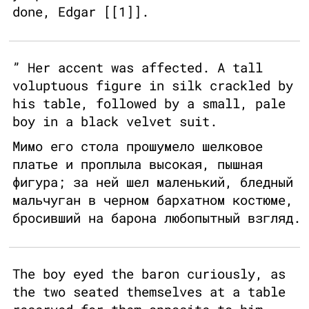
done, Edgar [[1]].
” Her accent was affected. A tall
voluptuous figure in silk crackled by
his table, followed by a small, pale
boy in a black velvet suit.
Мимо его стола прошумело шелковое
платье и проплыла высокая, пышная
фигура; за ней шел маленький, бледный
мальчуган в черном бархатном костюме,
бросивший на барона любопытный взгляд.
The boy eyed the baron curiously, as
the two seated themselves at a table