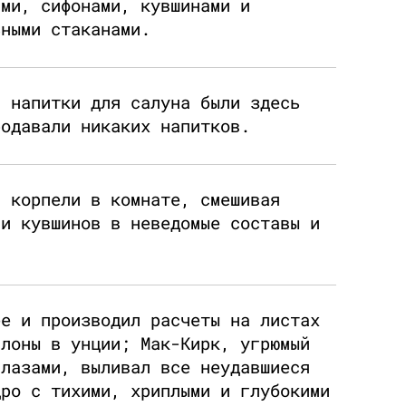
ами, сифонами, кувшинами и
ьными стаканами.
и напитки для салуна были здесь
родавали никаких напитков.
и корпели в комнате, смешивая
 и кувшинов в неведомые составы и
ее и производил расчеты на листах
ллоны в унции; Мак-Кирк, угрюмый
глазами, выливал все неудавшиеся
дро с тихими, хриплыми и глубокими