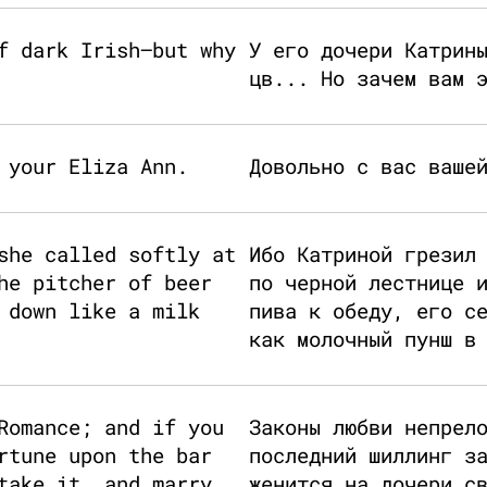
f dark Irish—but why
У его дочери Катрин
цв... Но зачем вам 
 your Eliza Ann.
Довольно с вас ваше
she called softly at
Ибо Катриной грезил
he pitcher of beer
по черной лестнице 
 down like a milk
пива к обеду, его с
как молочный пунш в
Romance; and if you
Законы любви непрел
rtune upon the bar
последний шиллинг з
take it, and marry
женится на дочери с