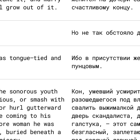
l grow out of it.
счастливому концу.
Но не так обстояло 
as tongue–tied and
Ибо в присутствии ж
пунцовым.
he sonorous youth
Кон, умевший усмири
ious, or smash with
разошедшегося под в
or hurl gutterward
свалить выжималкой 
e coming to his
дверь скандалиста, 
ore woman he was
галстука, — этот са
, buried beneath a
безгласный, заплета
misery.
под горячей лавиной