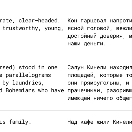
rate, clear–headed,
Кон гарцевал напрот
 trustworthy, young,
ясной головой, вежл
достойный доверия, 
наши деньги.
rsed) stood in one
Салун Кинели находи
e parallelograms
площадей, которые т
 by laundries,
они прямоугольны, и
d Bohemians who have
прачечными, разорив
имеющей ничего обще
is family.
Над кафе жили Кинел