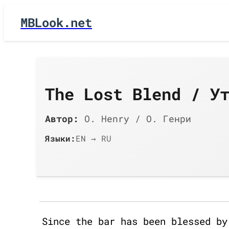
MBLook.net
The Lost Blend / У
Автор:
O. Henry / О. Генри
Языки:
EN → RU
Since the bar has been blessed by