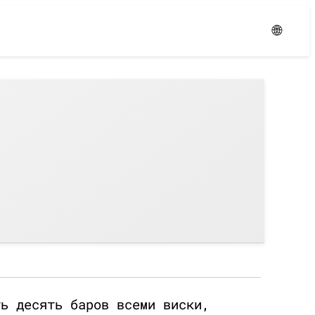
Уровень:
Средний
🌐
ть десять баров всеми виски,