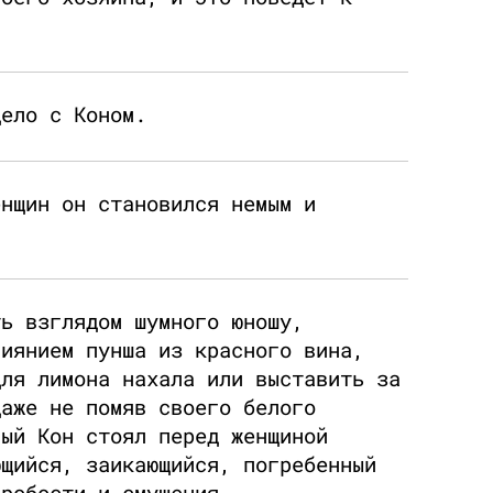
дело с Коном.
енщин он становился немым и
ть взглядом шумного юношу,
лиянием пунша из красного вина,
для лимона нахала или выставить за
даже не помяв своего белого
мый Кон стоял перед женщиной
ющийся, заикающийся, погребенный
 робости и смущения.