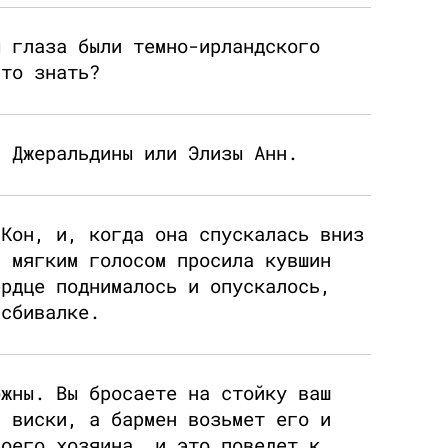
ы глаза были темно-ирландского
это знать?
й Джеральдины или Элизы Анн.
 Кон, и, когда она спускалась вниз
и мягким голосом просила кувшин
ердце поднималось и опускалось,
 сбивалке.
ожны. Вы бросаете на стойку ваш
а виски, а бармен возьмет его и
воего хозяина, и это поведет к