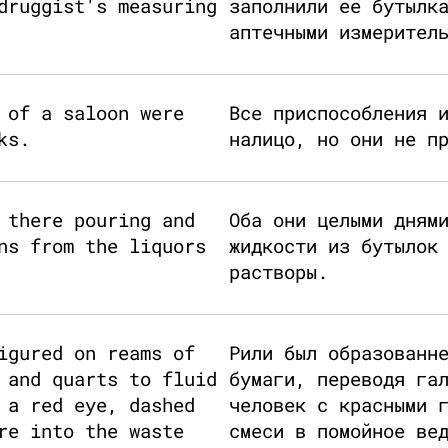
druggist's measuring
заполнили ее бутылк
аптечными измерител
 of a saloon were
Все приспособления 
ks.
налицо, но они не п
 there pouring and
Оба они целыми дням
ns from the liquors
жидкости из бутылок
растворы.
igured on reams of
Рили был образованн
 and quarts to fluid
бумаги, переводя га
 a red eye, dashed
человек с красными 
re into the waste
смеси в помойное ве