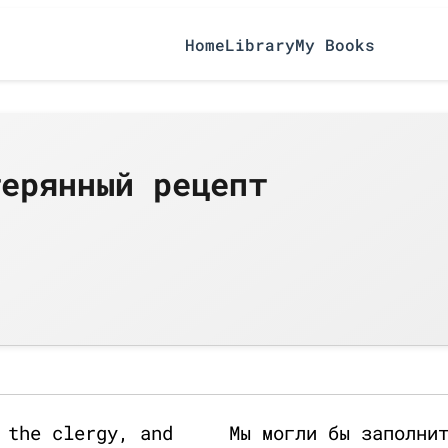
Home
Library
My Books
терянный рецепт
 the clergy, and
Мы могли бы заполни