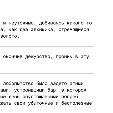
о и неутомимо, добиваясь какого-то
ва, как два алхимика, стремящиеся
 золото.
, окончив дежурство, проник в эту
е любопытство было задето этими
нами, устроившими бар, в котором
дый день опустошавшими погреб
лжать свои убыточные и бесполезные