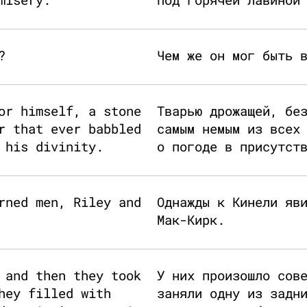
?
Чем же он мог быть 
or himself, a stone
Тварью дрожащей, бе
r that ever babbled
самым немым из всех
 his divinity.
о погоде в присутст
rned men, Riley and
Однажды к Кинели яв
Мак-Кирк.
 and then they took
У них произошло сов
hey filled with
заняли одну из задн