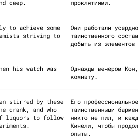
nd deep.
проклятиями.
ly to achieve some
Они работали усердн
emists striving to
таинственного соста
добыть из элементов
hen his watch was
Однажды вечером Кон
комнату.
en stirred by these
Его профессионально
ne drank, and who
таинственными барме
f liquors to follow
никто не пил, и каж
eriments.
Кинели, чтобы продо
опыты.