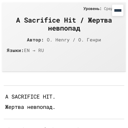
Уровень:
Средний
A Sacrifice Hit / Жертва
невпопад
Автор:
O. Henry / О. Генри
Языки:
EN → RU
A SACRIFICE HIT.
Жертва невпопад.