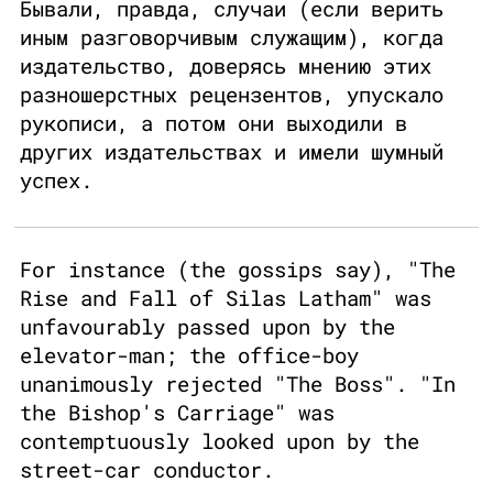
Бывали, правда, случаи (если верить
иным разговорчивым служащим), когда
издательство, доверясь мнению этих
разношерстных рецензентов, упускало
рукописи, а потом они выходили в
других издательствах и имели шумный
успех.
For instance (the gossips say), "The
Rise and Fall of Silas Latham" was
unfavourably passed upon by the
elevator-man; the office-boy
unanimously rejected "The Boss". "In
the Bishop's Carriage" was
contemptuously looked upon by the
street-car conductor.