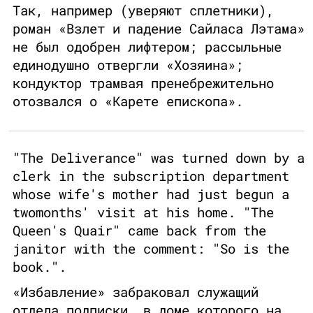
Так, например (уверяют сплетники),
роман «Взлет и падение Сайласа Лэтама»
не был одобрен лифтером; рассыльные
единодушно отвергли «Хозяина»;
кондуктор трамвая пренебрежительно
отозвался о «Карете епископа».
"The Deliverance" was turned down by a
clerk in the subscription department
whose wife's mother had just begun a
twomonths' visit at his home. "The
Queen's Quair" came back from the
janitor with the comment: "So is the
book.".
«Избавление» забраковал служащий
отдела подписки, в доме которого на