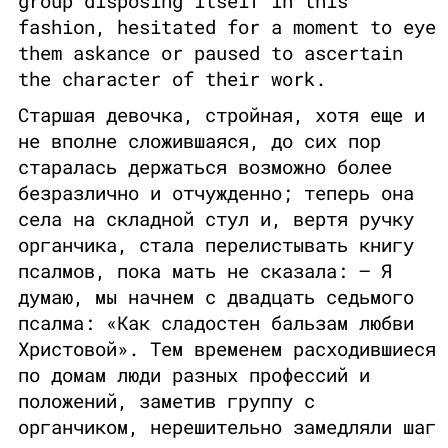
group disposing itself in this
fashion, hesitated for a moment to eye
them askance or paused to ascertain
the character of their work.
Старшая девочка, стройная, хотя еще и
не вполне сложившаяся, до сих пор
старалась держаться возможно более
безразлично и отчужденно; теперь она
села на складной стул и, вертя ручку
органчика, стала перелистывать книгу
псалмов, пока мать не сказала: – Я
думаю, мы начнем с двадцать седьмого
псалма: «Как сладостен бальзам любви
Христовой». Тем временем расходившиеся
по домам люди разных профессий и
положений, заметив группу с
органчиком, нерешительно замедляли шаг