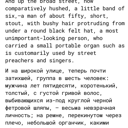
And up the broad street, now
comparatively hushed, a little band of
six,—a man of about fifty, short,
stout, with bushy hair protruding from
under a round black felt hat, a most
unimportant-looking person, who
carried a small portable organ such as
is customarily used by street
preachers and singers.
И на широкой улице, теперь почти
затихшей, группа в шесть человек:
мужчина лет пятидесяти, коротенький,
толстый, с густой гривой волос,
выбивающихся из-под круглой черной
фетровой шляпы, – весьма невзрачная
личность; на ремне, перекинутом через
плечо, небольшой органчик, какими