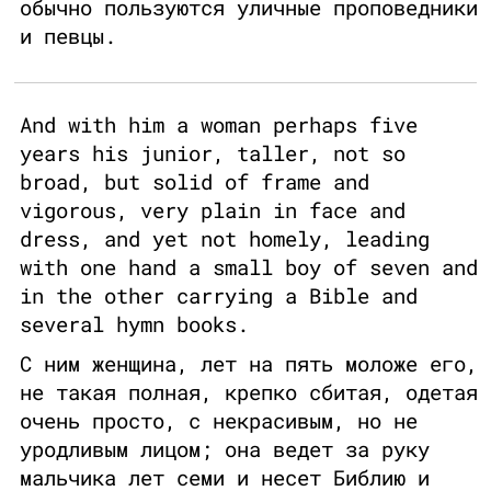
обычно пользуются уличные проповедники
и певцы.
And with him a woman perhaps five
years his junior, taller, not so
broad, but solid of frame and
vigorous, very plain in face and
dress, and yet not homely, leading
with one hand a small boy of seven and
in the other carrying a Bible and
several hymn books.
С ним женщина, лет на пять моложе его,
не такая полная, крепко сбитая, одетая
очень просто, с некрасивым, но не
уродливым лицом; она ведет за руку
мальчика лет семи и несет Библию и