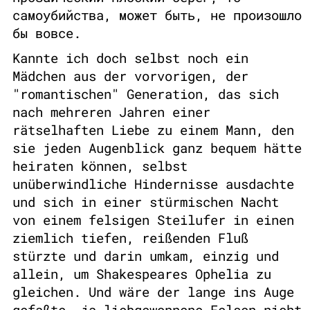
самоубийства, может быть, не произошло
бы вовсе.
Kannte ich doch selbst noch ein
Mädchen aus der vorvorigen, der
"romantischen" Generation, das sich
nach mehreren Jahren einer
rätselhaften Liebe zu einem Mann, den
sie jeden Augenblick ganz bequem hätte
heiraten können, selbst
unüberwindliche Hindernisse ausdachte
und sich in einer stürmischen Nacht
von einem felsigen Steilufer in einen
ziemlich tiefen, reißenden Fluß
stürzte und darin umkam, einzig und
allein, um Shakespeares Ophelia zu
gleichen. Und wäre der lange ins Auge
gefaßte, ja liebgewonnene Felsen nicht