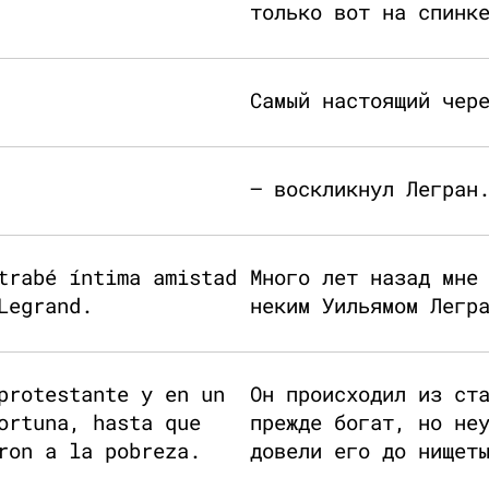
только вот на спинк
Самый настоящий чер
— воскликнул Легран
trabé íntima amistad
Много лет назад мне
Legrand.
неким Уильямом Легр
protestante y en un
Он происходил из ст
ortuna, hasta que
прежде богат, но не
ron a la pobreza.
довели его до нищет