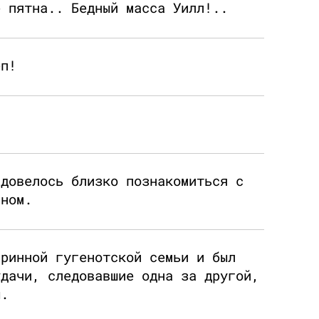
е пятна.. Бедный масса Уилл!..
еп!
.
 довелось близко познакомиться с
аном.
аринной гугенотской семьи и был
удачи, следовавшие одна за другой,
ы.