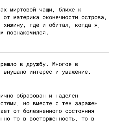
нах миртовой чащи, ближе к
й от материка оконечности острова,
е хижину, где и обитал, когда я,
им познакомился.
ерешло в дружбу. Многое в
а внушало интерес и уважение.
лично образован и наделен
остями, но вместе с тем заражен
дает от болезненного состояния
енно то в восторженность, то в