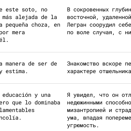
e este soto, no
В сокровенных глуби
 más alejada de la
восточной, удаленно
a pequeña choza, en
Легран соорудил себ
por mera
по воле случая, с н
él.
a manera de ser de
Знакомство вскоре п
y estima.
характере отшельник
 educación y una
Я увидел, что он от
ero que lo dominaba
недюжинными способн
lamentables
мизантропией и стра
ncolía.
ума, впадая поперем
угрюмость.