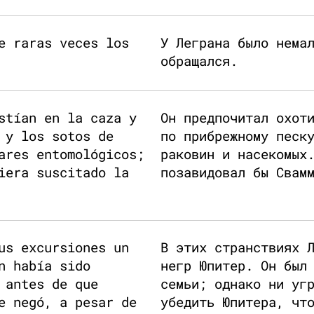
e raras veces los
У Леграна было нема
обращался.
stían en la caza y
Он предпочитал охот
 y los sotos de
по прибрежному песк
ares entomológicos;
раковин и насекомых
iera suscitado la
позавидовал бы Свам
us excursiones un
В этих странствиях 
n había sido
негр Юпитер. Он был
 antes de que
семьи; однако ни уг
e negó, a pesar de
убедить Юпитера, чт