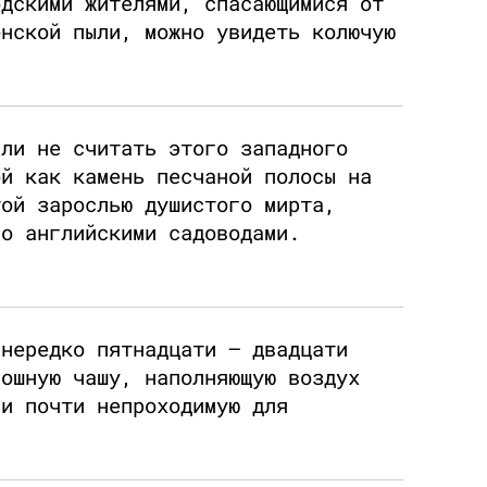
одскими жителями, спасающимися от
онской пыли, можно увидеть колючую
сли не считать этого западного
ой как камень песчаной полосы на
той зарослью душистого мирта,
го английскими садоводами.
 нередко пятнадцати — двадцати
лошную чашу, наполняющую воздух
 и почти непроходимую для