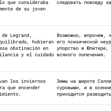
lo que consideraba
следовать повсюду з
mente de su joven
 de Legrand,
Возможно, впрочем, 
quilibrado, hubieran
его психической неу
esa obstinación en
упорство в Юпитере,
ilancia y el cuidado
всякого попечения.
van los inviernos
Зимы на широте Сэлл
ra que encender
суровыми, и в осенн
imiento.
приходится разводит