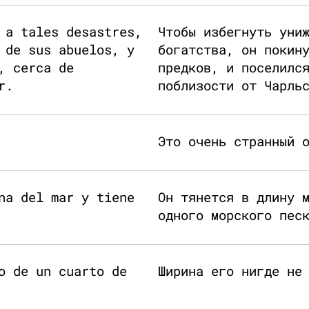
 a tales desastres,
Чтобы избегнуть уни
 de sus abuelos, y
богатства, он покин
, cerca de
предков, и поселилс
r.
поблизости от Чарль
Это очень странный 
na del mar y tiene
Он тянется в длину 
одного морского пес
o de un cuarto de
Ширина его нигде не