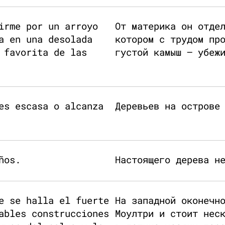
irme por un arroyo
От материка он отде
a en una desolada
котором с трудом пр
 favorita de las
густой камыш — убеж
es escasa o alcanza
Деревьев на острове
ños.
Настоящего дерева н
e se halla el fuerte
На западной оконечн
ables construcciones
Моултри и стоит нес