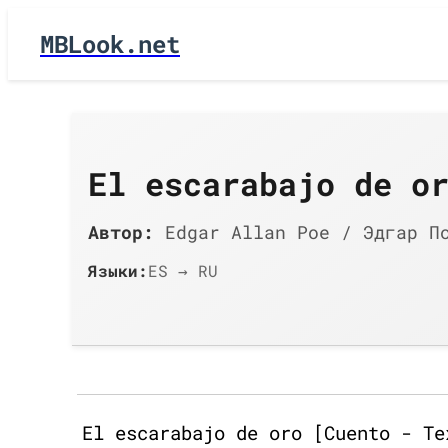
MBLook.net
El escarabajo de o
Автор:
Edgar Allan Poe / Эдгар П
Языки:
ES → RU
El escarabajo de oro [Cuento - Te