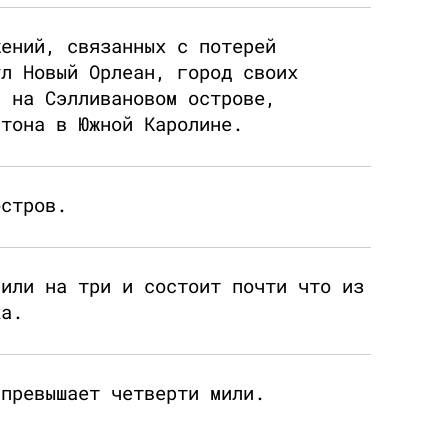
жений, связанных с потерей
ул Новый Орлеан, город своих
я на Сэлливановом острове,
стона в Южной Каролине.
остров.
мили на три и состоит почти что из
ка.
 превышает четверти мили.