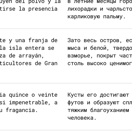
uyen del polvo y la
в летние месяцы гор
tirse la presencia
лихорадки и чарльст
карликовую пальму.
te y una franja de
Зато весь остров, е
la isla entera se
мыса и белой, тверд
za de arrayán,
взморье, покрыт час
ticultores de Gran
столь высоко ценимо
ia quince o veinte
Кусты его достигают
si impenetrable, a
футов и образуют сп
u fragancia.
тяжким благоуханием
человека.