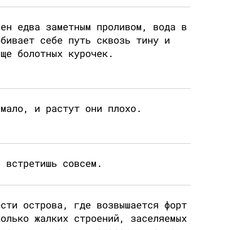
лен едва заметным проливом, вода в
обивает себе путь сквозь тину и
ище болотных курочек.
 мало, и растут они плохо.
е встретишь совсем.
ости острова, где возвышается форт
колько жалких строений, заселяемых