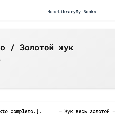
Home
Library
My Books
ro / Золотой жук
о
xto completo.].
— Жук весь золотой 