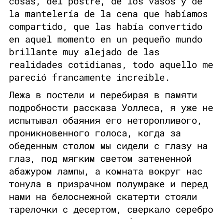
cosas, del postre, de los vasos y de
la mantelería de la cena que habíamos
compartido, que las había convertido
en aquel momento en un pequeño mundo
brillante muy alejado de las
realidades cotidianas, todo aquello me
pareció francamente increíble.
Лежа в постели и перебирая в памяти
подробности рассказа Уоллеса, я уже не
испытывал обаяния его неторопливого,
проникновенного голоса, когда за
обеденным столом мы сидели с глазу на
глаз, под мягким светом затененной
абажуром лампы, а комната вокруг нас
тонула в призрачном полумраке и перед
нами на белоснежной скатерти стояли
тарелочки с десертом, сверкало серебро