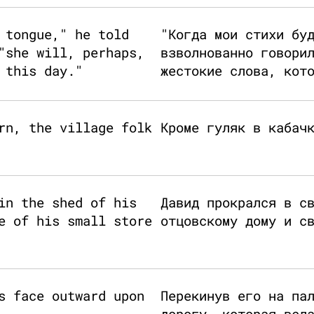
 tongue," he told
"Когда мои стихи бу
"she will, perhaps,
взволнованно говори
 this day."
жестокие слова, кот
rn, the village folk
Кроме гуляк в кабач
in the shed of his
Давид прокрался в с
e of his small store
отцовскому дому и с
s face outward upon
Перекинув его на па
дорогу, которая вел