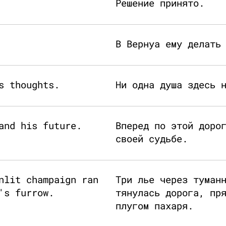
Решение принято.
В Вернуа ему делать
s thoughts.
Ни одна душа здесь 
and his future.
Вперед по этой доро
своей судьбе.
nlit champaign ran
Три лье через туман
's furrow.
тянулась дорога, пр
плугом пахаря.