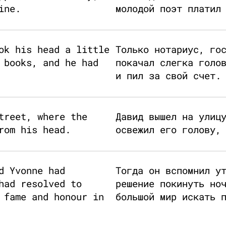
ine.
молодой поэт платил
ok his head a little
Только нотариус, го
 books, and he had
покачал слегка голо
и пил за свой счет.
treet, where the
Давид вышел на улиц
rom his head.
освежил его голову,
d Yvonne had
Тогда он вспомнил у
had resolved to
решение покинуть но
 fame and honour in
большой мир искать 