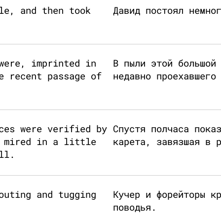
le, and then took
Давид постоял немно
were, imprinted in
В пыли этой большой
e recent passage of
недавно проехавшего
ces were verified by
Спустя полчаса пока
 mired in a little
карета, завязшая в 
ll.
outing and tugging
Кучер и форейторы к
поводья.