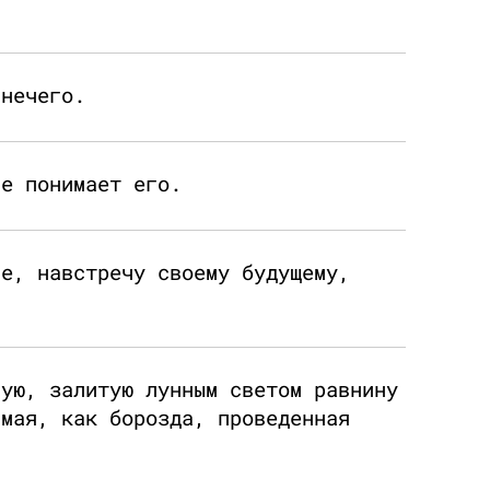
 нечего.
не понимает его.
ге, навстречу своему будущему,
ную, залитую лунным светом равнину
ямая, как борозда, проведенная