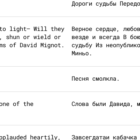
Дороги судьбы Перед
to light— Will they
Верное сердце, любо
, shun or wield or
везде и всегда В бо
ms of David Mignot.
судьбу Из неопублик
Миньо.
Песня смолкла.
one of the
Слова были Давида, 
pplauded heartily,
Завсегдатаи кабачка