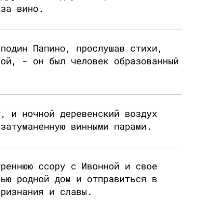
 за вино.
сподин Папино, прослушав стихи,
вой, - он был человек образованный
у, и ночной деревенский воздух
 затуманенную винными парами.
треннюю ссору с Ивонной и свое
чью родной дом и отправиться в
признания и славы.