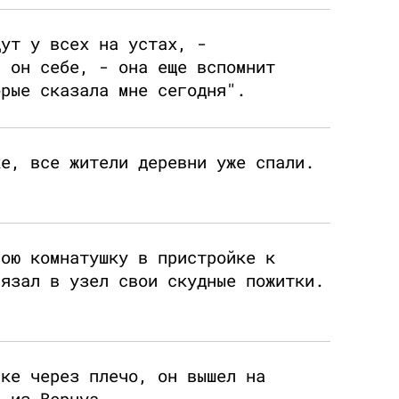
дут у всех на устах, -
л он себе, - она еще вспомнит
орые сказала мне сегодня".
ке, все жители деревни уже спали.
вою комнатушку в пристройке к
вязал в узел свои скудные пожитки.
лке через плечо, он вышел на
а из Вернуа.