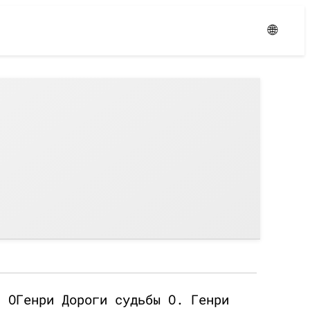
Уровень:
Средний
🌐
и ОГенри Дороги судьбы О. Генри