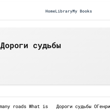
Home
Library
My Books
 Дороги судьбы
many roads What is
Дороги судьбы ОГенр