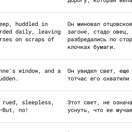
eep, huddled in
Он миновал отцовско
rded daily, leaving
загоне, стадо овец,
rses on scraps of
разбредались по сто
клочках бумаги.
nne's window, and a
Он увидел свет, еще
udden.
тотчас его охватили
 rued, sleepless,
Этот свет, не означ
—But, no!
уснуть, что ее муча