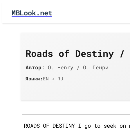
MBLook.net
Roads of Destiny /
Автор:
O. Henry / О. Генри
Языки:
EN → RU
ROADS OF DESTINY I go to seek on 