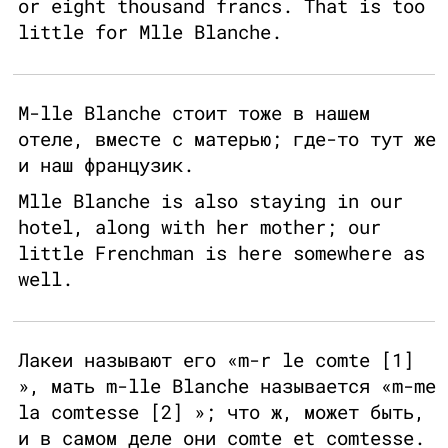
or eight thousand francs. That is too
little for Mlle Blanche.
M-lle Blanche стоит тоже в нашем
отеле, вместе с матерью; где-то тут же
и наш французик.
Mlle Blanche is also staying in our
hotel, along with her mother; our
little Frenchman is here somewhere as
well.
Лакеи называют его «m-r le comte [1]
», мать m-lle Blanche называется «m-me
la comtesse [2] »; что ж, может быть,
и в самом деле они comte et comtesse.