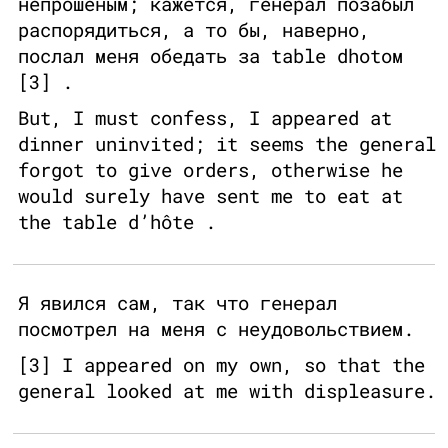
непрошеным; кажется, генерал позабыл
распорядиться, а то бы, наверно,
послал меня обедать за table dhotом
[3] .
But, I must confess, I appeared at
dinner uninvited; it seems the general
forgot to give orders, otherwise he
would surely have sent me to eat at
the table d’hôte .
Я явился сам, так что генерал
посмотрел на меня с неудовольствием.
[3] I appeared on my own, so that the
general looked at me with displeasure.