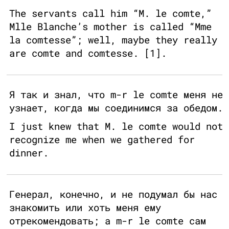
The servants call him “M. le comte,”
Mlle Blanche’s mother is called “Mme
la comtesse”; well, maybe they really
are comte and comtesse. [1].
Я так и знал, что m-r le comte меня не
узнает, когда мы соединимся за обедом.
I just knew that M. le comte would not
recognize me when we gathered for
dinner.
Генерал, конечно, и не подумал бы нас
знакомить или хоть меня ему
отрекомендовать; а m-r le comte сам