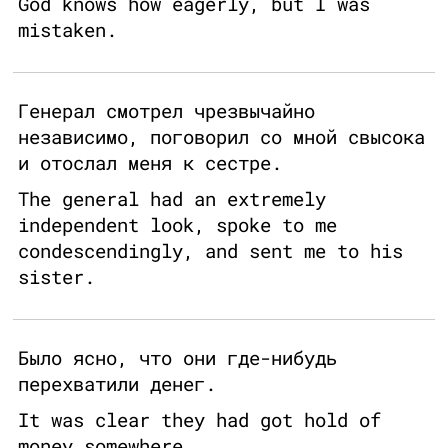
God knows how eagerly, but I was
mistaken.
Генерал смотрел чрезвычайно
независимо, поговорил со мной свысока
и отослал меня к сестре.
The general had an extremely
independent look, spoke to me
condescendingly, and sent me to his
sister.
Было ясно, что они где-нибудь
перехватили денег.
It was clear they had got hold of
money somewhere.