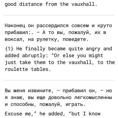
good distance from the vauxhall.
Наконец он рассердился совсем и круто
прибавил:. — А то вы, пожалуй, их в
воксал, на рулетку, поведете.
{1} He finally became quite angry and
added abruptly: “Or else you might
just take them to the vauxhall, to the
roulette tables.
Вы меня извините, — прибавил он, — но
я знаю, вы еще довольно легкомысленны
и способны, пожалуй, играть.
Excuse me,” he added, “but I know