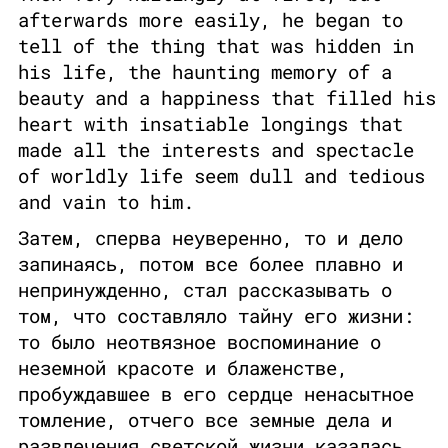
afterwards more easily, he began to
tell of the thing that was hidden in
his life, the haunting memory of a
beauty and a happiness that filled his
heart with insatiable longings that
made all the interests and spectacle
of worldly life seem dull and tedious
and vain to him.
Затем, сперва неуверенно, то и дело
запинаясь, потом все более плавно и
непринужденно, стал рассказывать о
том, что составляло тайну его жизни:
то было неотвязное воспоминание о
неземной красоте и блаженстве,
пробуждавшее в его сердце ненасытное
томление, отчего все земные дела и
развлечения светской жизни казалась