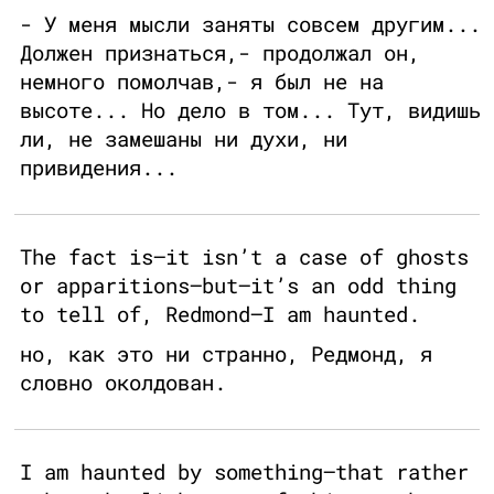
- У меня мысли заняты совсем другим...
Должен признаться,- продолжал он,
немного помолчав,- я был не на
высоте... Но дело в том... Тут, видишь
ли, не замешаны ни духи, ни
привидения...
The fact is—it isn’t a case of ghosts
or apparitions—but—it’s an odd thing
to tell of, Redmond—I am haunted.
но, как это ни странно, Редмонд, я
словно околдован.
I am haunted by something—that rather