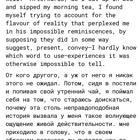
and sipped my morning tea, I found
myself trying to account for the
flavour of reality that perplexed me
in his impossible reminiscences, by
supposing they did in some way
suggest, present, convey—I hardly know
which word to use—experiences it was
otherwise impossible to tell.
От кого другого, а уж от него я никак
этого не ожидал. Потом, сидя в постели
и попивая свой утренний чай, я поймал
себя на том, что стараюсь доискаться,
почему эта столь неправдоподобная
история вызвала у меня такое волнующее
ощущение живой действительности. мне
приходило в голову, что в своем
образном рассказе он пытался как-то