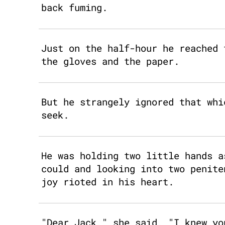
back fuming.
Just on the half-hour he reached 
the gloves and the paper.
But he strangely ignored that whi
seek.
He was holding two little hands a
could and looking into two penite
joy rioted in his heart.
"Dear Jack," she said, "I knew yo