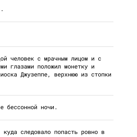
ь.
дой человек с мрачным лицом и с
ими глазами положил монетку и
киоска Джузеппе, верхнюю из стопки
ле бессонной ночи.
, куда следовало попасть ровно в