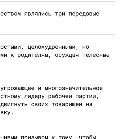
ществом являлись три передовые
ростыми, целомудренными, но
ами к родителям, осуждая телесные
 угрожающее и многозначительное
естному лидеру рабочей партии,
одвигнуть своих товарищей на
овку.
ечивым призывом к тому, чтобы