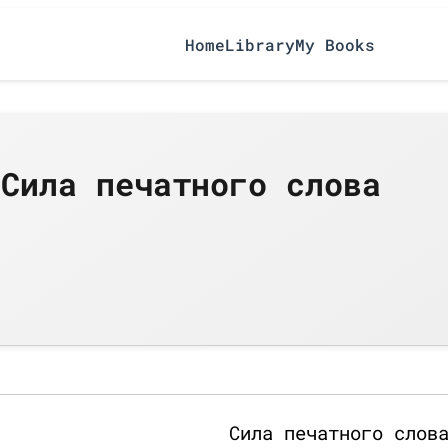
Home
Library
My Books
/Сила печатного слова
Сила печатного слов