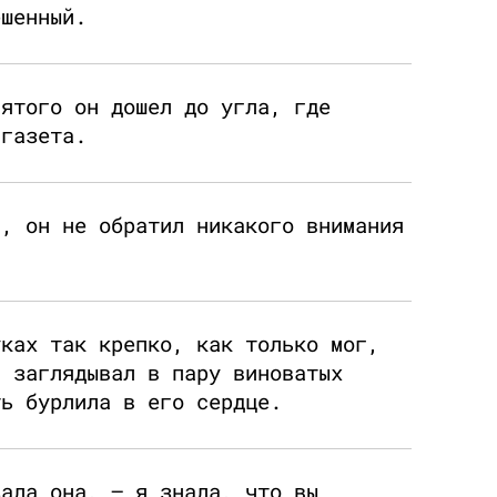
ешенный.
вятого он дошел до угла, где
 газета.
м, он не обратил никакого внимания
уках так крепко, как только мог,
, заглядывал в пару виноватых
ть бурлила в его сердце.
зала она, – я знала, что вы