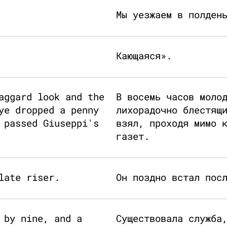
Мы уезжаем в полден
Кающаяся».
aggard look and the
В восемь часов моло
ye dropped a penny
лихорадочно блестящ
 passed Giuseppi's
взял, проходя мимо 
газет.
late riser.
Он поздно встал пос
 by nine, and a
Существовала служба