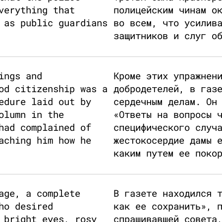
verything that
полицейским чинам о
 as public guardians
во всем, что усилив
защитников и слуг о
ings and
Кроме этих упражнен
od citizenship was a
добродетелей, в газ
edure laid out by
сердечным делам. Он
olumn in the
«Ответы на вопросы 
had complained of
специфического случ
aching him how he
жестокосердие дамы 
каким путем ее поко
age, a complete
В газете находился 
ho desired
как ее сохранить», 
 bright eyes, rosy
спрашивавшей совета