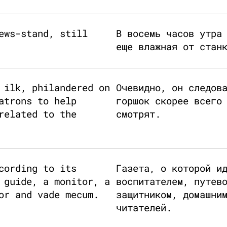
ews-stand, still
В восемь часов утра
еще влажная от стан
 ilk, philandered on
Очевидно, он следов
atrons to help
горшок скорее всего
related to the
смотрят.
cording to its
Газета, о которой и
 guide, a monitor, a
воспитателем, путев
or and vade mecum.
защитником, домашни
читателей.