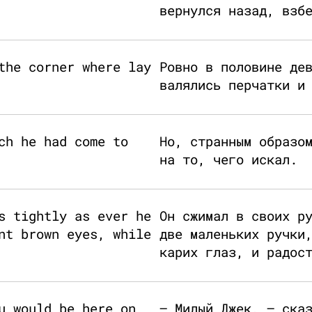
вернулся назад, взб
the corner where lay
Ровно в половине де
валялись перчатки и
ch he had come to
Но, странным образо
на то, чего искал.
s tightly as ever he
Он сжимал в своих р
nt brown eyes, while
две маленьких ручки
карих глаз, и радос
u would be here on
– Милый Джек, – ска