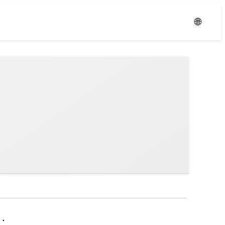
Уровень:
Средний
🌐
а.