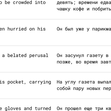
o be crowded into
девять; времени едв
чашку кофе и побрит
en hurried on his
Он был уже у парикм
 a belated perusal
Он засунул газету в
позже, во время зав
is pocket, carrying
На углу газета выпа
собой пару новых пе
e gloves and turned
Он прошел еще три к