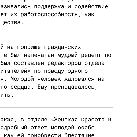
казывались поддержка и содействие
ает их работоспособность, как
бщества.
ий на поприще гражданских
ете был напечатан мудрый рецепт по
 был составлен редактором отдела
читателей» по поводу одного
ая. Молодой человек жаловался на
его сердца. Ему преподавалось,
рить.
также, в отделе «Женская красота и
подробный ответ молодой особе,
, как ей приобрести блестящие