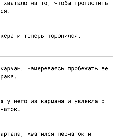
а хватало на то, чтобы проглотить
ься.
ахера и теперь торопился.
 карман, намереваясь пробежать ее
трака.
ла у него из кармана и увлекла с
рчаток.
вартала, хватился перчаток и