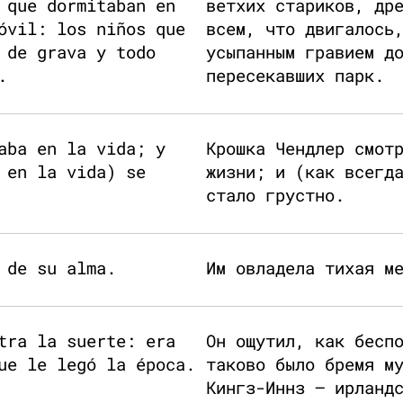
 que dormitaban en
ветхих стариков, др
óvil: los niños que
всем, что двигалось
 de grava y todo
усыпанным гравием д
.
пересекавших парк.
aba en la vida; y
Крошка Чендлер смот
 en la vida) se
жизни; и (как всегд
стало грустно.
 de su alma.
Им овладела тихая м
tra la suerte: era
Он ощутил, как бесп
ue le legó la época.
таково было бремя м
Кингз-Иннз — ирланд