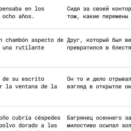
pensaba en los
Сидя за своей конто
 ocho años.
том, какие перемены
n chambón aspecto de
Друг, который был в
 una rutilante
превратился в блест
 de su escrito
Он то и дело отрыва
r la ventana de la
взгляд в открытое о
oño cubría céspedes
Багрянец осеннего з
polvo dorado a las
милостиво осыпал зо