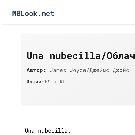
MBLook.net
Una nubecilla/Обла
Автор:
James Joyce/Джеймс Джойс
Языки:
ES → RU
Una nubecilla.