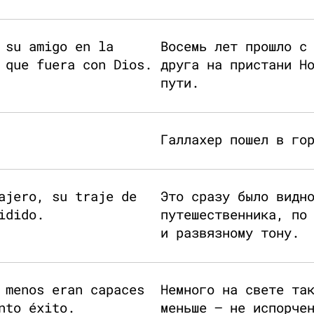
 su amigo en la
Восемь лет прошло с
 que fuera con Dios.
друга на пристани Н
пути.
Галлахер пошел в го
ajero, su traje de
Это сразу было видн
idido.
путешественника, по
и развязному тону.
 menos eran capaces
Немного на свете та
nto éxito.
меньше — не испорче