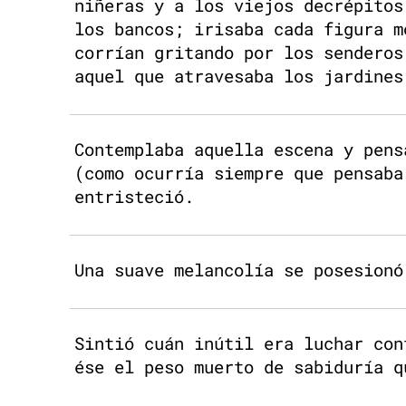
niñeras y a los viejos decrépitos
los bancos; irisaba cada figura m
corrían gritando por los senderos
aquel que atravesaba los jardines
Contemplaba aquella escena y pens
(como ocurría siempre que pensaba
entristeció.
Una suave melancolía se posesionó
Sintió cuán inútil era luchar con
ése el peso muerto de sabiduría q