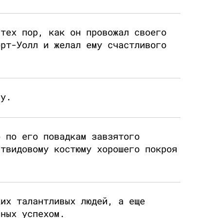
 тех пор, как он провожал своего
орт-Уолл и желал ему счастливого
ру.
о по его повадкам завзятого
 твидовому костюму хорошего покроя
ких талантливых людей, а еще
нных успехом.