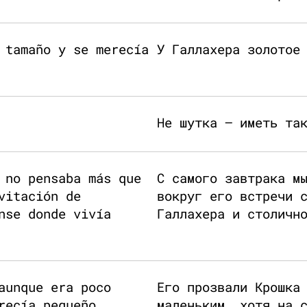
 tamaño y se merecía
У Галлахера золотое
Не шутка — иметь та
 no pensaba más que
С самого завтрака м
vitación de
вокруг его встречи 
nse donde vivía
Галлахера и столичн
aunque era poco
Его прозвали Крошка
recía pequeño.
маленьким, хотя на 