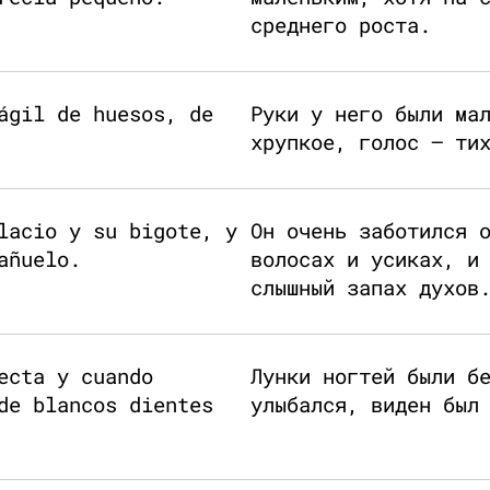
среднего роста.
ágil de huesos, de
Руки у него были ма
хрупкое, голос — ти
lacio y su bigote, y
Он очень заботился 
añuelo.
волосах и усиках, и
слышный запах духов
ecta y cuando
Лунки ногтей были б
de blancos dientes
улыбался, виден был