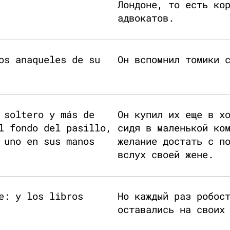
Лондоне, то есть ко
адвокатов.
os anaqueles de su
Он вспомнил томики 
 soltero y más de
Он купил их еще в х
l fondo del pasillo,
сидя в маленькой ко
 uno en sus manos
желание достать с п
вслух своей жене.
e: y los libros
Но каждый раз робос
оставались на своих