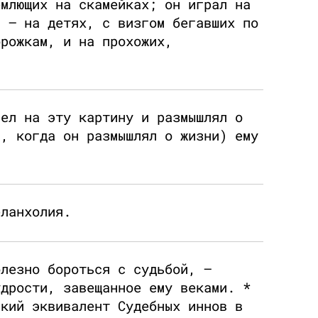
емлющих на скамейках; он играл на
, — на детях, с визгом бегавших по
орожкам, и на прохожих,
рел на эту картину и размышлял о
а, когда он размышлял о жизни) ему
еланхолия.
олезно бороться с судьбой, —
удрости, завещанное ему веками. *
ский эквивалент Судебных иннов в