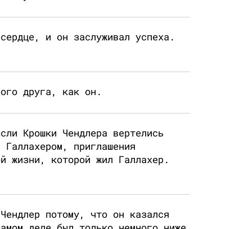
 сердце, и он заслуживал успеха.
кого друга, как он.
ысли Крошки Чендлера вертелись
с Галлахером, приглашения
ой жизни, которой жил Галлахер.
 Чендлер потому, что он казался
самом деле был только немного ниже