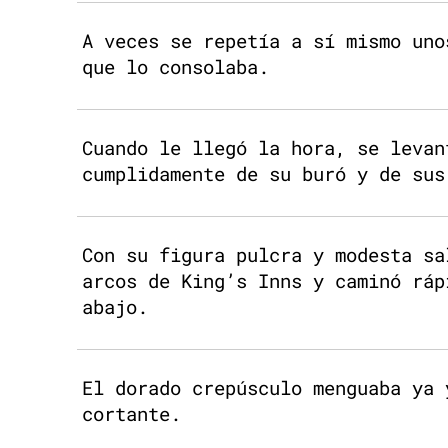
A veces se repetía a sí mismo uno
que lo consolaba.
Cuando le llegó la hora, se levan
cumplidamente de su buró y de sus
Con su figura pulcra y modesta sa
arcos de King’s Inns y caminó ráp
abajo.
El dorado crepúsculo menguaba ya 
cortante.