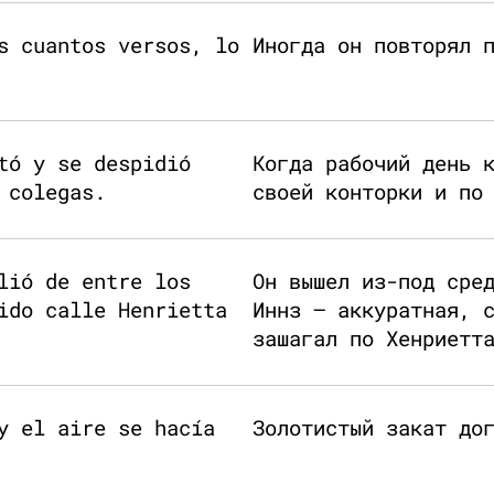
s cuantos versos, lo
Иногда он повторял 
tó y se despidió
Когда рабочий день 
 colegas.
своей конторки и по
lió de entre los
Он вышел из-под сре
ido calle Henrietta
Иннз — аккуратная, 
зашагал по Хенриетт
y el aire se hacía
Золотистый закат до