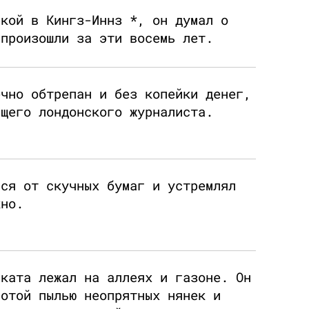
ркой в Кингз-Иннз *, он думал о
 произошли за эти восемь лет.
ечно обтрепан и без копейки денег,
ящего лондонского журналиста.
лся от скучных бумаг и устремлял
кно.
аката лежал на аллеях и газоне. Он
лотой пылью неопрятных нянек и