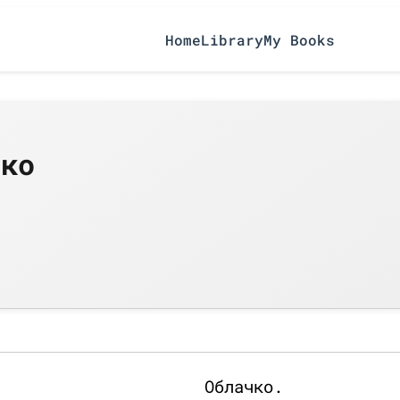
Home
Library
My Books
чко
Облачко.