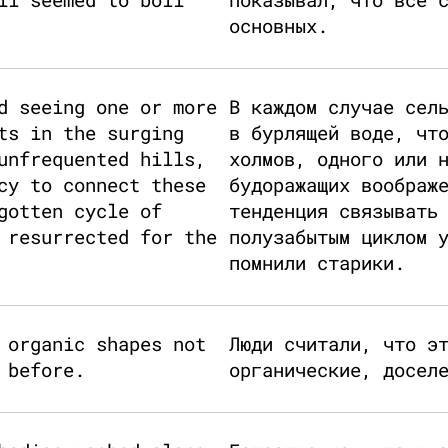
основных.
d seeing one or more
В каждом случае сел
ts in the surging
в бурлящей воде, чт
unfrequented hills,
холмов, одного или 
cy to connect these
будоражащих воображ
gotten cycle of
тенденция связывать
 resurrected for the
полузабытым циклом 
помнили старики.
 organic shapes not
Люди считали, что э
 before.
органические, досел