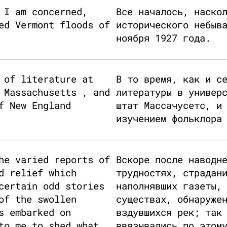
 I am concerned,
Все началось, наско
ed Vermont floods of
исторического небыв
ноября 1927 года.
 of literature at
В то время, как и с
 Massachusetts , and
литературы в универ
f New England
штат Массачусетс, и
изучением фольклора
he varied reports of
Вскоре после наводн
d relief which
трудностях, страдан
certain odd stories
наполнявших газеты,
of the swollen
существах, обнаруже
s embarked on
вздувшихся рек; так
to me to shed what
ввязывались по этом