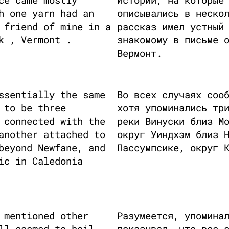
h one yarn had an
описывались в неско
 friend of mine in a
рассказ имел устный
k , Vermont .
знакомому в письме 
Вермонт.
ssentially the same
Во всех случаях соо
 to be three
хотя упоминались тр
 connected with the
реки Винуски близ М
another attached to
округ Уиндхэм близ 
beyond Newfane, and
Пассумпсике, округ 
ic in Caledonia
 mentioned other
Разумеется, упомина
ll seemed to boil
показывал, что все 