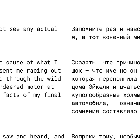
ot see any actual
Запомните раз и нав
я, в тот конечный м
e cause of what I
Сказать, что причин
sent me racing out
шок — что именно он
d through the wild
которая переполнила
ndeered motor at
дома Эйкели и мчать
 facts of my final
куполообразные холм
автомобиле, — означ
сомнения составляло
 saw and heard, and
Вопреки тому, необы