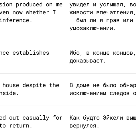
sion produced on me
увидел и услышал, в
ven now whether I
живости впечатления
inference.
— был ли я прав или
умозаключении.
nce establishes
Ибо, в конце концов
доказывает.
 house despite the
В доме не было обна
nside.
исключением следов 
ed out casually for
Как будто Эйкели вы
to return.
вернулся.