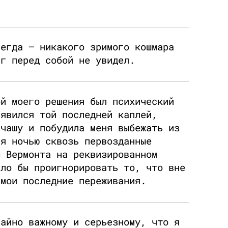
сегда — никакого зримого кошмара
иг перед собой не увидел.
ой моего решения был психический
 явился той последней каплей,
 чашу и побудила меня выбежать из
ся ночью сквозь первозданные
ы Вермонта на реквизированном
ало бы проигнорировать то, что вне
 мои последние переживания.
чайно важному и серьезному, что я