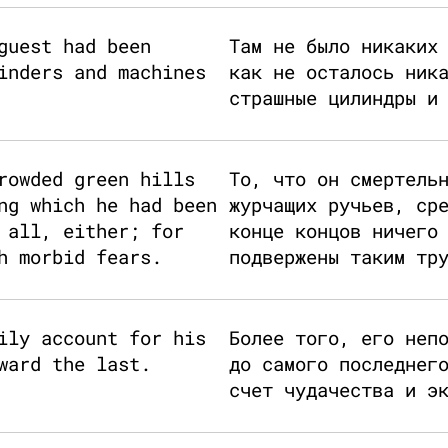
guest had been
Там не было никаких
inders and machines
как не осталось ник
страшные цилиндры и
rowded green hills
То, что он смертель
ng which he had been
журчащих ручьев, ср
 all, either; for
конце концов ничего
h morbid fears.
подвержены таким тр
ily account for his
Более того, его неп
ward the last.
до самого последнег
счет чудачества и э