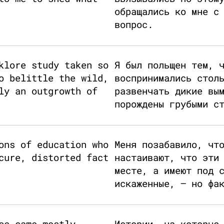
обращались ко мне с
вопрос.
klore study taken so
Я был польщен тем, 
o belittle the wild,
воспринимались стол
ly an outgrowth of
развенчать дикие вы
порождены грубыми с
ons of education who
Меня позабавило, чт
cure, distorted fact
настаивают, что эти
месте, а имеют под 
искаженные, — но фа
ce came mostly
Истории, на которые