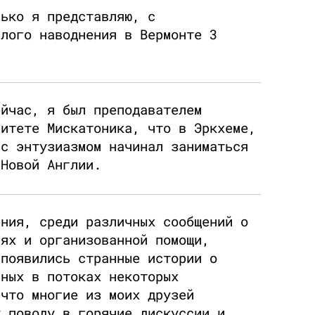
лько я представляю, с
алого наводнения в Вермонте 3
ейчас, я был преподавателем
ситете Мискатоника, что в Эркхеме,
 с энтузиазмом начинал заниматься
 Новой Англии.
ения, среди различных сообщений о
иях и организованной помощи,
 появились странные истории о
нных в потоках некоторых
 что многие из моих друзей
у поводу в горячие дискуссии и