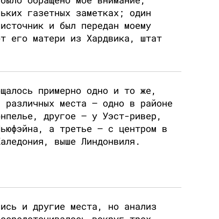
льких газетных заметках; один
 источник и был передан моему
от его матери из Хардвика, штат
бщалось примерно одно и то же,
и различных места — одно в районе
онпелье, другое — у Уэст-ривер,
Ньюфэйна, а третье — с центром в
Каледония, выше Линдонвиля.
лись и другие места, но анализ
сосредоточивалось вокруг трех