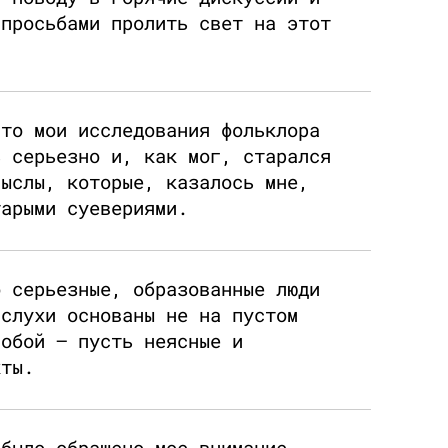
 просьбами пролить свет на этот
что мои исследования фольклора
ь серьезно и, как мог, старался
мыслы, которые, казалось мне,
тарыми суевериями.
о серьезные, образованные люди
 слухи основаны не на пустом
собой — пусть неясные и
кты.
 было обращено мое внимание,