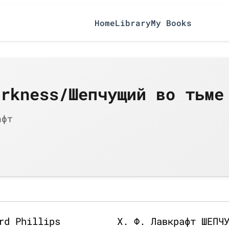
Home
Library
My Books
arkness/Шепчущий во тьме
афт
rd Phillips
X. Ф. Лавкрафт ШЕПЧ