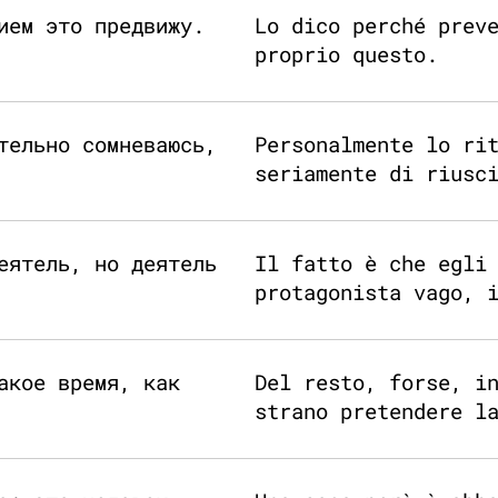
ием это предвижу.
Lo dico perché prev
proprio questo.
тельно сомневаюсь,
Personalmente lo ri
seriamente di riusc
еятель, но деятель
Il fatto è che egli
protagonista vago, 
акое время, как
Del resto, forse, i
strano pretendere l