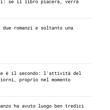
li: se il libro piacerà, verrà
o due romanzi e soltanto una
le è il secondo: l'attività del
giorni, proprio nel momento
manzo ha avuto luogo ben tredici