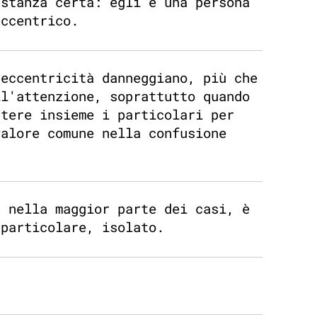
astanza certa: egli è una persona
eccentrico.
'eccentricità danneggiano, più che
ll'attenzione, soprattutto quando
ttere insieme i particolari per
valore comune nella confusione
, nella maggior parte dei casi, è
 particolare, isolato.