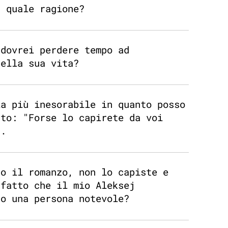
r quale ragione?
 dovrei perdere tempo ad
della sua vita?
la più inesorabile in quanto posso
sto: "Forse lo capirete da voi
".
to il romanzo, non lo capiste e
 fatto che il mio Aleksej
ro una persona notevole?