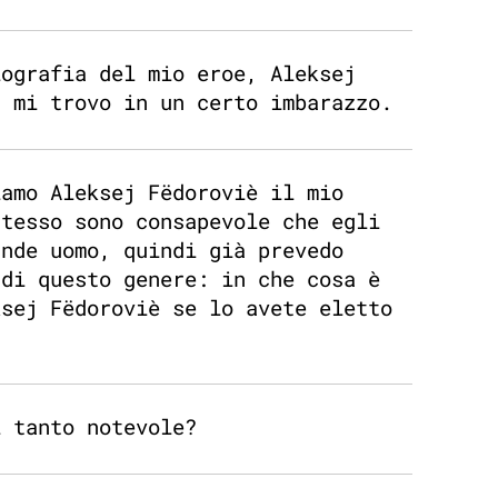
iografia del mio eroe, Aleksej
, mi trovo in un certo imbarazzo.
iamo Aleksej Fëdoroviè il mio
stesso sono consapevole che egli
ande uomo, quindi già prevedo
 di questo genere: in che cosa è
ksej Fëdoroviè se lo avete eletto
i tanto notevole?