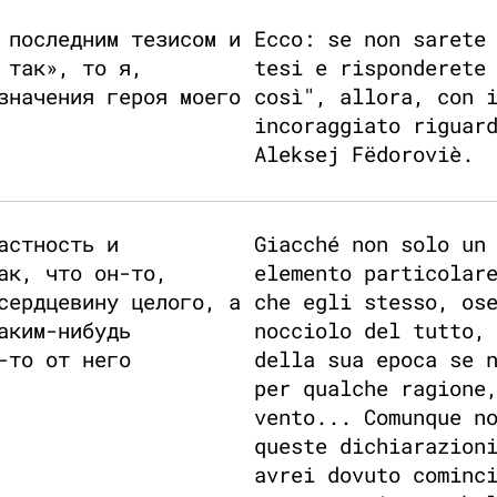
 последним тезисом и
Ecco: se non sarete
 так», то я,
tesi e risponderete
значения героя моего
così", allora, con 
incoraggiato riguar
Aleksej Fëdoroviè.
астность и
Giacché non solo un
ак, что он-то,
elemento particolar
сердцевину целого, а
che egli stesso, os
аким-нибудь
nocciolo del tutto,
-то от него
della sua epoca se 
per qualche ragione
vento... Comunque n
queste dichiarazion
avrei dovuto cominc