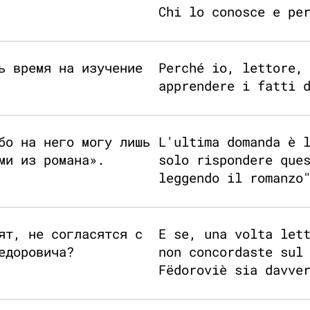
Chi lo conosce e pe
ь время на изучение
Perché io, lettore,
apprendere i fatti 
бо на него могу лишь
L'ultima domanda è 
ми из романа».
solo rispondere que
leggendo il romanzo
ят, не согласятся с
E se, una volta let
едоровича?
non concordaste sul
Fëdoroviè sia davve