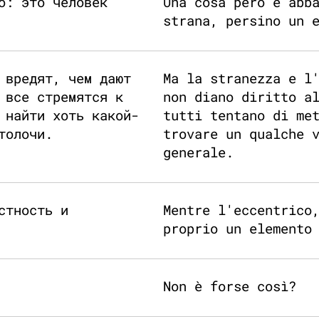
о: это человек
Una cosa però è abb
strana, persino un 
 вредят, чем дают
Ma la stranezza e l
 все стремятся к
non diano diritto a
 найти хоть какой-
tutti tentano di me
толочи.
trovare un qualche 
generale.
стность и
Mentre l'eccentrico
proprio un elemento
Non è forse così?