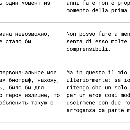
ь один момент из
anni fa e non è pro
momento della prima
мана невозможно,
Non posso fare a me
е стало бы
senza di esso molte
comprensibili.
первоначальное мое
Ma in questo il mio
ам биограф, нахожу,
ulteriormente: se i
ь, было бы для
ritengo che un solo
о героя излишне, то
per un eroe così mo
объяснить такую с
uscirmene con due r
arroganza da parte 