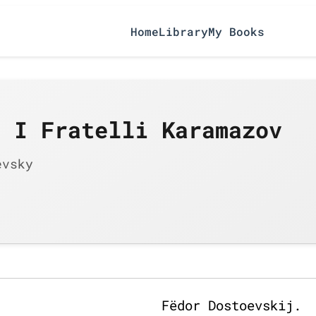
Home
Library
My Books
/ I Fratelli Karamazov
evsky
Fëdor Dostoevskij.