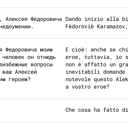
, Алексея Федоровича
Dando inizio alla b
недоумении.
Fëdoroviè Karamazov
я Федоровича моим
E cioè: anche se ch
 человек он отнюдь
eroe, tuttavia, io 
еизбежные вопросы
non è affatto un gr
 ваш Алексей
inevitabili domande
им героем?
notevole questo Ale
a vostro eroe?
Che cosa ha fatto d