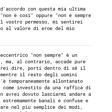
 d'accordo con questa mia ultima
 "non è così" oppure "non è sempre
il vostro permesso, mi sentirei
do al valore di eroe del mio
 eccentrico "non sempre" è un
e, ma, al contrario, accade pure
erei dire, porti dentro di sé il
 mentre il resto degli uomini
n'è temporaneamente allontanato
, come investito da una raffica di
on avrei dovuto lasciarmi andare a
i estremamente banali e confuse e
iare nel più semplice dei modi,