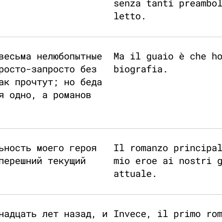
senza tanti preambo
letto.
весьма нелюбопытные
Ma il guaio è che h
росто-запросто без
biografia.
ак прочтут; но беда
я одно, а романов
ьность моего героя
Il romanzo principa
перешний текущий
mio eroe ai nostri 
attuale.
надцать лет назад, и
Invece, il primo ro