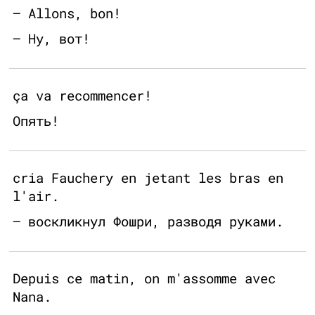
— Allons, bon!
— Ну, вот!
ça va recommencer!
Опять!
cria Fauchery en jetant les bras en
l'air.
— воскликнул Фошри, разводя руками.
Depuis ce matin, on m'assomme avec
Nana.