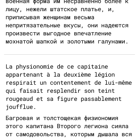
военная форма им несравненно более к
лицу, нежели штатское платье, и,
приписывая женщинам весьма
непритязательные вкусы, они надеются
произвести выгодное впечатление
мохнатой шапкой и золотыми галунами.
La physionomie de ce capitaine
appartenant à la deuxième légion
respirait un contentement de lui-même
qui faisait resplendir son teint
rougeaud et sa figure passablement
joufflue.
Багровая и толстощекая физиономия
этого капитана Второго легиона сияла
от самодовольства, которым дышала вся