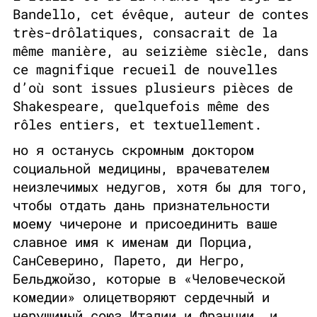
Bandello, cet évêque, auteur de contes
très-drôlatiques, consacrait de la
même manière, au seizième siècle, dans
ce magnifique recueil de nouvelles
d’où sont issues plusieurs pièces de
Shakespeare, quelquefois même des
rôles entiers, et textuellement.
но я останусь скромным доктором
социальной медицины, врачевателем
неизлечимых недугов, хотя бы для того,
чтобы отдать дань признательности
моему чичероне и присоединить ваше
славное имя к именам ди Порциа,
СанСеверино, Парето, ди Негро,
Бельджойзо, которые в «Человеческой
комедии» олицетворяют сердечный и
нерушимый союз Италии и Франции. и