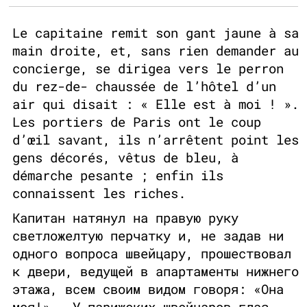
Le capitaine remit son gant jaune à sa
main droite, et, sans rien demander au
concierge, se dirigea vers le perron
du rez-de- chaussée de l’hôtel d’un
air qui disait : « Elle est à moi ! ».
Les portiers de Paris ont le coup
d’œil savant, ils n’arrêtent point les
gens décorés, vêtus de bleu, à
démarche pesante ; enfin ils
connaissent les riches.
Капитан натянул на правую руку
светложелтую перчатку и, не задав ни
одного вопроса швейцару, прошествовал
к двери, ведущей в апартаменты нижнего
этажа, всем своим видом говоря: «Она
моя!».. У парижских швейцаров глаз