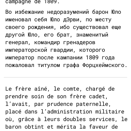
campagne de 1809.
Во избежание недоразумений барон Юло
именовал себя Юло дЭрви, по месту
своего рождения, ибо существовал еще
другой Юло, его брат, знаменитый
генерал, командир гренадеров
императорской гвардии, которого
император после кампании 1809 года
пожаловал титулом графа Форцхеймского.
Le frère aîné, le comte, chargé de
prendre soin de son frère cadet,
l’avait, par prudence paternelle,
placé dans l’administration militaire
où, grâce à leurs doubles services, le
baron obtint et mérita la faveur de