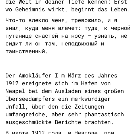
die Welt in deiner Tiefe kennen: Erst
wo Geheimnis wirkt, beginnt das Leben.
Что-то влекло меня, тревожило, и я
знал, куда меня влечет: туда, к черной
путанице снастей на носу — узнать, не
сидит ли он там, неподвижный и
таинственный.
Der Amokläufer I m März des Jahres
1912 ereignete sich im Hafen von
Neapel bei dem Ausladen eines großen
Überseedampfers ein merkwürdiger
Unfall, über den die Zeitungen
umfangreiche, aber sehr phantastisch
ausgeschmückte Berichte brachten.
В марте 1912 года, в Неаполе, при