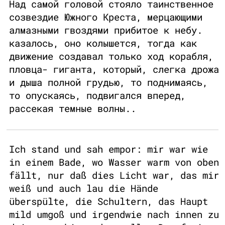
Над самой головой стояло таинственное
созвездие Южного Креста, мерцающими
алмазными гвоздями прибитое к небу.
казалось, оно колышется, тогда как
движение создавал только ход корабля,
пловца- гиганта, который, слегка дрожа
и дыша полной грудью, то поднимаясь,
то опускаясь, подвигался вперед,
рассекая темные волны..
Ich stand und sah empor: mir war wie
in einem Bade, wo Wasser warm von oben
fällt, nur daß dies Licht war, das mir
weiß und auch lau die Hände
überspülte, die Schultern, das Haupt
mild umgoß und irgendwie nach innen zu