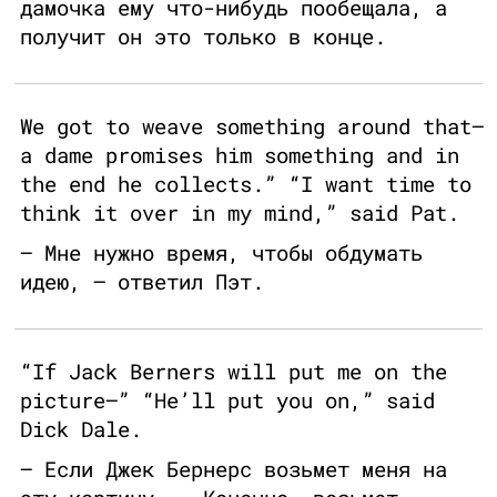
дамочка ему что-нибудь пообещала, а
получит он это только в конце.
We got to weave something around that—
a dame promises him something and in
the end he collects.” “I want time to
think it over in my mind,” said Pat.
— Мне нужно время, чтобы обдумать
идею, — ответил Пэт.
“If Jack Berners will put me on the
picture—” “He’ll put you on,” said
Dick Dale.
— Если Джек Бернерс возьмет меня на