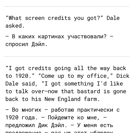
“What screen credits you got?” Dale
asked.
— В каких картинах участвовали? —
спросил Дэйл.
“I got credits going all the way back
to 1920.” “Come up to my office,” Dick
Dale said, “I got something I’d like
to talk over—now that bastard is gone
back to his New England farm.
— Во многих — работаю практически с
1920 года. — Пойдемте ко мне, —
предложил Дик Дэйл. — У меня есть
предложение — раз уж этот ублюдок,