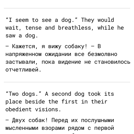
“I seem to see a dog.” They would
wait, tense and breathless, while he
saw a dog.
— Кажется, я вижу собаку! — В
напряженном ожидании все безмолвно
застывали, пока видение не становилось
отчетливей.
“Two dogs.” A second dog took its
place beside the first in their
obedient visions.
— Двух собак! Перед их послушными
мысленными взорами рядом с первой