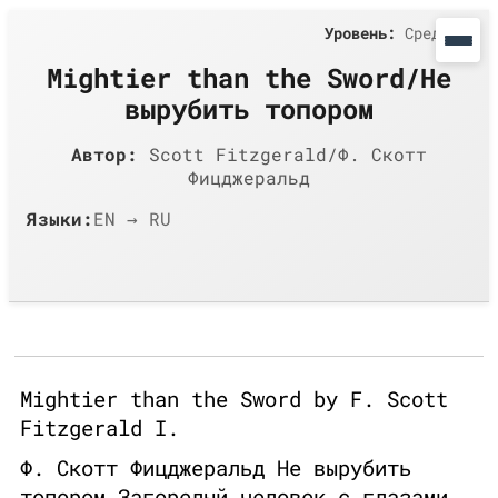
Уровень:
Средний
Mightier than the Sword/Не
вырубить топором
Автор:
Scott Fitzgerald/Ф. Скотт
Фицджеральд
Языки:
EN → RU
Mightier than the Sword by F. Scott
Fitzgerald I.
Ф. Скотт Фицджеральд Не вырубить
топором Загорелый человек с глазами,