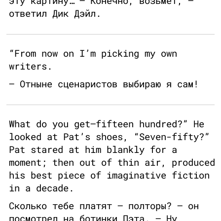
эту картину… — Конечно, возьмет, —
ответил Дик Дэйл.
“From now on I’m picking my own
writers.
— Отныне сценаристов выбираю я сам!
What do you get—fifteen hundred?” He
looked at Pat’s shoes, “Seven-fifty?”
Pat stared at him blankly for a
moment; then out of thin air, produced
his best piece of imaginative fiction
in a decade.
Сколько тебе платят — полторы? — он
посмотрел на ботинки Пэта. — Ну,