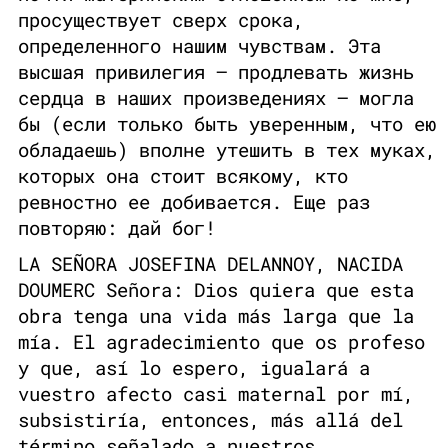
просуществует сверх срока,
определенного нашим чувствам. Эта
высшая привилегия — продлевать жизнь
сердца в наших произведениях — могла
бы (если только быть уверенным, что ею
обладаешь) вполне утешить в тех муках,
которых она стоит всякому, кто
ревностно ее добивается. Еще раз
повторяю: дай бог!
LA SEÑORA JOSEFINA DELANNOY, NACIDA
DOUMERC Señora: Dios quiera que esta
obra tenga una vida más larga que la
mía. El agradecimiento que os profeso
y que, así lo espero, igualará a
vuestro afecto casi maternal por mí,
subsistiría, entonces, más allá del
término señalado a nuestros