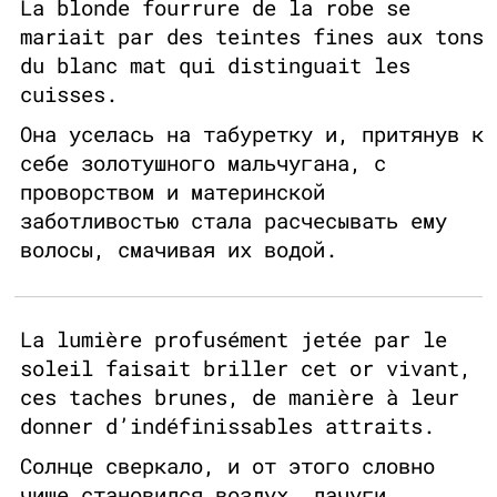
La blonde fourrure de la robe se
mariait par des teintes fines aux tons
du blanc mat qui distinguait les
cuisses.
Она уселась на табуретку и, притянув к
себе золотушного мальчугана, с
проворством и материнской
заботливостью стала расчесывать ему
волосы, смачивая их водой.
La lumière profusément jetée par le
soleil faisait briller cet or vivant,
ces taches brunes, de manière à leur
donner d’indéfinissables attraits.
Солнце сверкало, и от этого словно
чище становился воздух, лачуги,