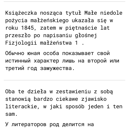
Książeczka nosząca tytuł Małe niedole
pożycia małżeńskiego ukazała się w
roku 1845, zatem w piętnaście lat
przeszło po napisaniu głośnej
Fizjologii małżeństwa 1 .
Обычно юная особа показывает свой
истинный характер лишь на второй или
третий год замужества.
Oba te dzieła w zestawieniu z sobą
stanowią bardzo ciekawe zjawisko
literackie, w jaki sposób jeden i ten
sam.
У литераторов род делится на