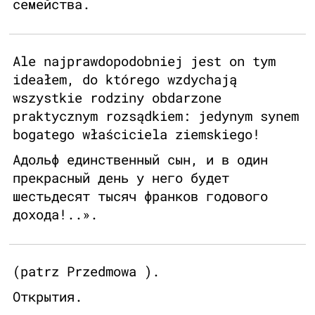
семейства.
Ale najprawdopodobniej jest on tym
ideałem, do którego wzdychają
wszystkie rodziny obdarzone
praktycznym rozsądkiem: jedynym synem
bogatego właściciela ziemskiego!
Адольф единственный сын, и в один
прекрасный день у него будет
шестьдесят тысяч франков годового
дохода!..».
(patrz Przedmowa ).
Открытия.