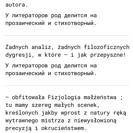
autora.
У литераторов род делится на
прозаический и стихотворный.
Żadnych analiz, żadnych filozoficznych
dygresji, w które — i jak przepyszne!
У литераторов род делится на
прозаический и стихотворный.
— obfitowała Fizjologia małżeństwa ;
tu mamy szereg małych scenek,
kreślonych jakby wprost z natury ręką
wytrawnego mistrza z niewysłowioną
precyzją i okrucieństwem.