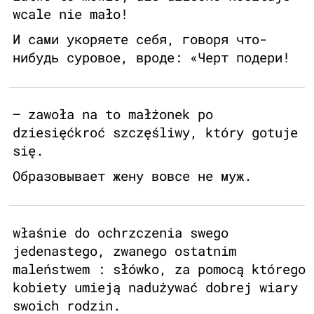
wcale nie mało!
И сами укоряете себя, говоря что-
нибудь суровое, вроде: «Черт подери!
— zawoła na to małżonek po
dziesięćkroć szczęśliwy, który gotuje
się.
Образовывает жену вовсе не муж.
właśnie do ochrzczenia swego
jedenastego, zwanego ostatnim
maleństwem : słówko, za pomocą którego
kobiety umieją nadużywać dobrej wiary
swoich rodzin.