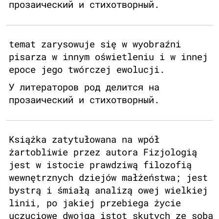
прозаический и стихотворный.
temat zarysowuje się w wyobraźni
pisarza w innym oświetleniu i w innej
epoce jego twórczej ewolucji.
У литераторов род делится на
прозаический и стихотворный.
Książka zatytułowana na wpół
żartobliwie przez autora Fizjologią
jest w istocie prawdziwą filozofią
wewnętrznych dziejów małżeństwa; jest
bystrą i śmiałą analizą owej wielkiej
linii, po jakiej przebiega życie
uczuciowe dwojga istot skutych ze sobą