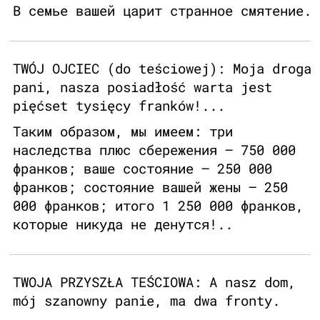
В семье вашей царит странное смятение.
TWÓJ OJCIEC (do teściowej): Moja droga
pani, nasza posiadłość warta jest
pięćset tysięcy franków!...
Таким образом, мы имеем: три
наследства плюс сбережения – 750 000
франков; ваше состояние – 250 000
франков; состояние вашей жены – 250
000 франков; итого 1 250 000 франков,
которые никуда не денутся!..
TWOJA PRZYSZŁA TEŚCIOWA: A nasz dom,
mój szanowny panie, ma dwa fronty.