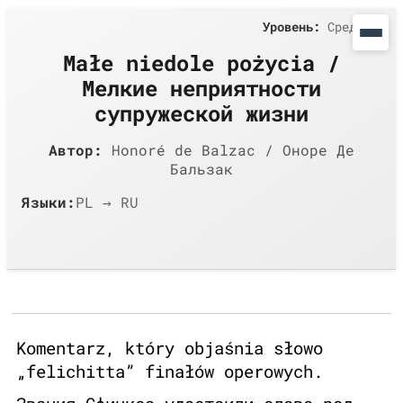
Уровень:
Средний
Małe niedole pożycia /
Мелкие неприятности
супружеской жизни
Автор:
Honoré de Balzac / Оноре Де
Бальзак
Языки:
PL → RU
Komentarz, który objaśnia słowo
„felichitta” finałów operowych.