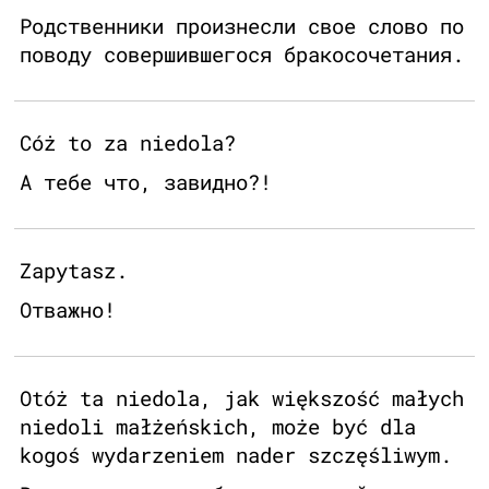
Родственники произнесли свое слово по
поводу совершившегося бракосочетания.
Cóż to za niedola?
А тебе что, завидно?!
Zapytasz.
Отважно!
Otóż ta niedola, jak większość małych
niedoli małżeńskich, może być dla
kogoś wydarzeniem nader szczęśliwym.