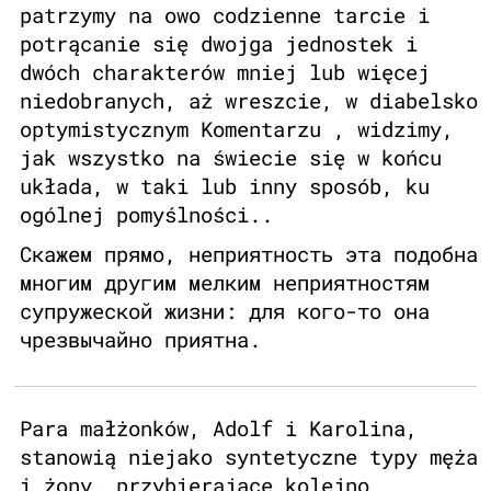
patrzymy na owo codzienne tarcie i
potrącanie się dwojga jednostek i
dwóch charakterów mniej lub więcej
niedobranych, aż wreszcie, w diabelsko
optymistycznym Komentarzu , widzimy,
jak wszystko na świecie się w końcu
układa, w taki lub inny sposób, ku
ogólnej pomyślności..
Скажем прямо, неприятность эта подобна
многим другим мелким неприятностям
супружеской жизни: для кого-то она
чрезвычайно приятна.
Para małżonków, Adolf i Karolina,
stanowią niejako syntetyczne typy męża
i żony, przybierające kolejno,