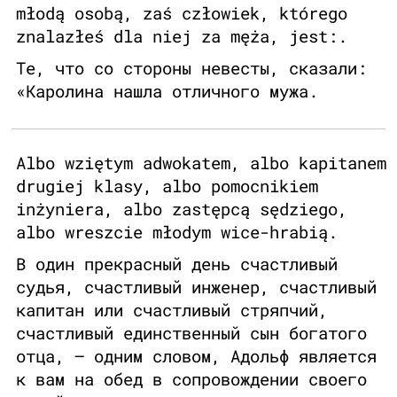
młodą osobą, zaś człowiek, którego
znalazłeś dla niej za męża, jest:.
Те, что со стороны невесты, сказали:
«Каролина нашла отличного мужа.
Albo wziętym adwokatem, albo kapitanem
drugiej klasy, albo pomocnikiem
inżyniera, albo zastępcą sędziego,
albo wreszcie młodym wice-hrabią.
В один прекрасный день счастливый
судья, счастливый инженер, счастливый
капитан или счастливый стряпчий,
счастливый единственный сын богатого
отца, – одним словом, Адольф является
к вам на обед в сопровождении своего