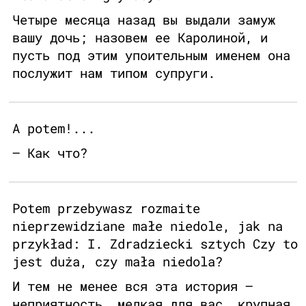
Четыре месяца назад вы выдали замуж
вашу дочь; назовем ее Каролиной, и
пусть под этим упоительным именем она
послужит нам типом супруги.
A potem!...
– Как что?
Potem przebywasz rozmaite
nieprzewidziane małe niedole, jak na
przykład: I. Zdradziecki sztych Czy to
jest duża, czy mała niedola?
И тем не менее вся эта история –
неприятность, мелкая для вас, крупная