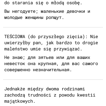
do starania się o młodą osobę.
Вы негодуете; маленькие девочки и
молодые женщины ропщут.
TEŚCIOWA (do przyszłego zięcia): Nie
uwierzyłby pan, jak bardzo to drogie
maleństwo umie się przywiązać.
Не знаю; для зятьев или для ваших
невесток она крупная, для вас самого
совершенно незначительная.
Jednakże między dwoma rodzinami
zachodzą trudności z powodu kwestii
majątkowych.