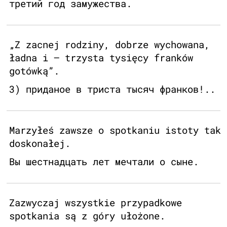
третий год замужества.
„Z zacnej rodziny, dobrze wychowana,
ładna i — trzysta tysięcy franków
gotówką”.
3) приданое в триста тысяч франков!..
Marzyłeś zawsze o spotkaniu istoty tak
doskonałej.
Вы шестнадцать лет мечтали о сыне.
Zazwyczaj wszystkie przypadkowe
spotkania są z góry ułożone.