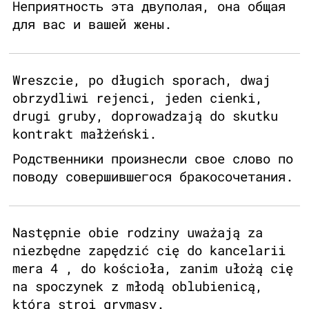
Неприятность эта двуполая, она общая
для вас и вашей жены.
Wreszcie, po długich sporach, dwaj
obrzydliwi rejenci, jeden cienki,
drugi gruby, doprowadzają do skutku
kontrakt małżeński.
Родственники произнесли свое слово по
поводу совершившегося бракосочетания.
Następnie obie rodziny uważają za
niezbędne zapędzić cię do kancelarii
mera 4 , do kościoła, zanim ułożą cię
na spoczynek z młodą oblubienicą,
która stroi grymasy.