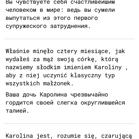
Вы чувствуете себя счастливейшим
человеком в мире: ведь вы сумели
выпутаться из этого первого
супружеского затруднения.
Właśnie minęło cztery miesiące, jak
wydałeś za mąż swoją córkę, którą
nazwiemy słodkim imieniem Karoliny ,
aby z niej uczynić klasyczny typ
wszystkich małżonek.
Ваша дочь Каролина чрезвычайно
гордится своей слегка округлившейся
талией.
Karolina jest, rozumie się, czarującą