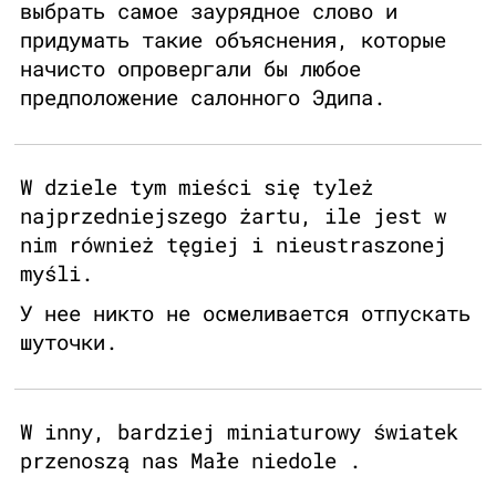
выбрать самое заурядное слово и
придумать такие объяснения, которые
начисто опровергали бы любое
предположение салонного Эдипа.
W dziele tym mieści się tyleż
najprzedniejszego żartu, ile jest w
nim również tęgiej i nieustraszonej
myśli.
У нее никто не осмеливается отпускать
шуточки.
W inny, bardziej miniaturowy światek
przenoszą nas Małe niedole .