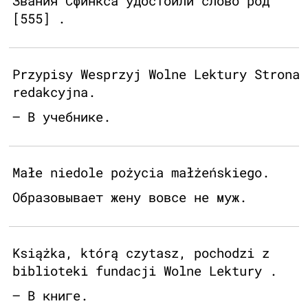
Звания Сфинкса удостоили слово род
[555] .
Przypisy Wesprzyj Wolne Lektury Strona
redakcyjna.
– В учебнике.
Małe niedole pożycia małżeńskiego.
Образовывает жену вовсе не муж.
Książka, którą czytasz, pochodzi z
biblioteki fundacji Wolne Lektury .
– В книге.