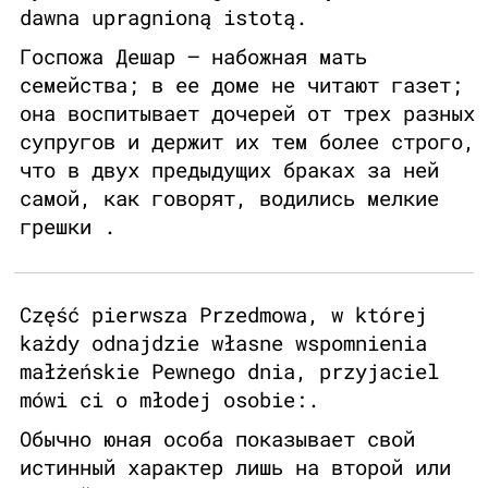
dawna upragnioną istotą.
Госпожа Дешар – набожная мать
семейства; в ее доме не читают газет;
она воспитывает дочерей от трех разных
супругов и держит их тем более строго,
что в двух предыдущих браках за ней
самой, как говорят, водились мелкие
грешки .
Część pierwsza Przedmowa, w której
każdy odnajdzie własne wspomnienia
małżeńskie Pewnego dnia, przyjaciel
mówi ci o młodej osobie:.
Обычно юная особа показывает свой
истинный характер лишь на второй или