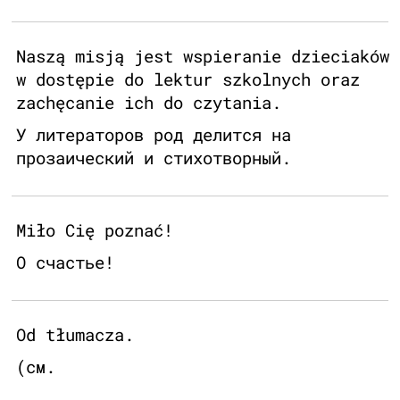
Naszą misją jest wspieranie dzieciaków
w dostępie do lektur szkolnych oraz
zachęcanie ich do czytania.
У литераторов род делится на
прозаический и стихотворный.
Miło Cię poznać!
О счастье!
Od tłumacza.
(см.