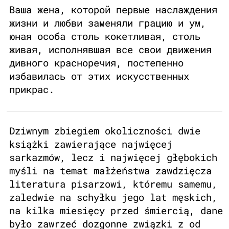
Ваша жена, которой первые наслаждения
жизни и любви заменяли грацию и ум,
юная особа столь кокетливая, столь
живая, исполнявшая все свои движения
дивного красноречия, постепенно
избавилась от этих искусственных
прикрас.
Dziwnym zbiegiem okoliczności dwie
książki zawierające najwięcej
sarkazmów, lecz i najwięcej głębokich
myśli na temat małżeństwa zawdzięcza
literatura pisarzowi, któremu samemu,
zaledwie na schyłku jego lat męskich,
na kilka miesięcy przed śmiercią, dane
było zawrzeć dozgonne związki z od