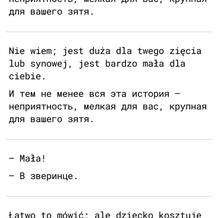
для вашего зятя.
Nie wiem; jest duża dla twego zięcia
lub synowej, jest bardzo mała dla
ciebie.
И тем не менее вся эта история –
неприятность, мелкая для вас, крупная
для вашего зятя.
— Mała!
– В зверинце.
Łatwo to mówić; ale dziecko kosztuje