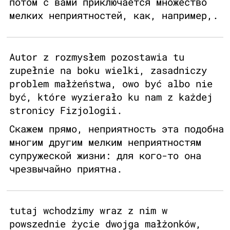
потом с вами приключается множество
мелких неприятностей, как, например,.
Autor z rozmysłem pozostawia tu
zupełnie na boku wielki, zasadniczy
problem małżeństwa, owo być albo nie
być, które wyzierało ku nam z każdej
stronicy Fizjologii.
Скажем прямо, неприятность эта подобна
многим другим мелким неприятностям
супружеской жизни: для кого-то она
чрезвычайно приятна.
tutaj wchodzimy wraz z nim w
powszednie życie dwojga małżonków,