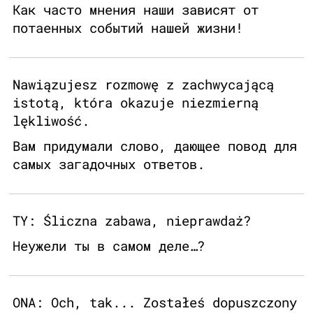
Как часто мнения наши зависят от
потаенных событий нашей жизни!
Nawiązujesz rozmowę z zachwycającą
istotą, która okazuje niezmierną
lękliwość.
Вам придумали слово, дающее повод для
самых загадочных ответов.
TY: Śliczna zabawa, nieprawdaż?
Неужели ты в самом деле…?
ONA: Och, tak... Zostałeś dopuszczony