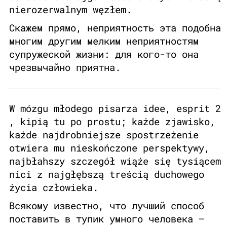
nierozerwalnym węzłem.
Скажем прямо, неприятность эта подобна
многим другим мелким неприятностям
супружеской жизни: для кого-то она
чрезвычайно приятна.
W mózgu młodego pisarza idee, esprit 2
, kipią tu po prostu; każde zjawisko,
każde najdrobniejsze spostrzeżenie
otwiera mu nieskończone perspektywy,
najbłahszy szczegół wiąże się tysiącem
nici z najgłębszą treścią duchowego
życia człowieka.
Всякому известно, что лучший способ
поставить в тупик умного человека –