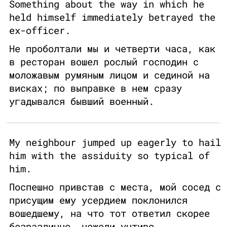
Something about the way in which he
held himself immediately betrayed the
ex-officer.
Не проболтали мы и четверти часа, как
в ресторан вошел рослый господин с
моложавым румяным лицом и сединой на
висках; по выправке в нем сразу
угадывался бывший военный.
My neighbour jumped up eagerly to hail
him with the assiduity so typical of
him.
Поспешно привстав с места, мой сосед с
присущим ему усердием поклонился
вошедшему, на что тот ответил скорее
безразлично, нежели учтиво.