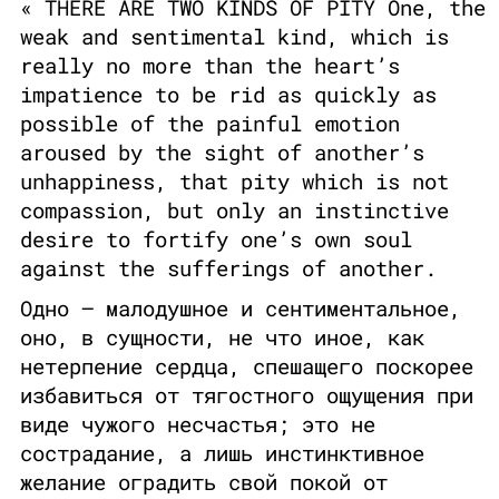
« THERE ARE TWO KINDS OF PITY One, the
weak and sentimental kind, which is
really no more than the heart’s
impatience to be rid as quickly as
possible of the painful emotion
aroused by the sight of another’s
unhappiness, that pity which is not
compassion, but only an instinctive
desire to fortify one’s own soul
against the sufferings of another.
Одно — малодушное и сентиментальное,
оно, в сущности, не что иное, как
нетерпение сердца, спешащего поскорее
избавиться от тягостного ощущения при
виде чужого несчастья; это не
сострадание, а лишь инстинктивное
желание оградить свой покой от