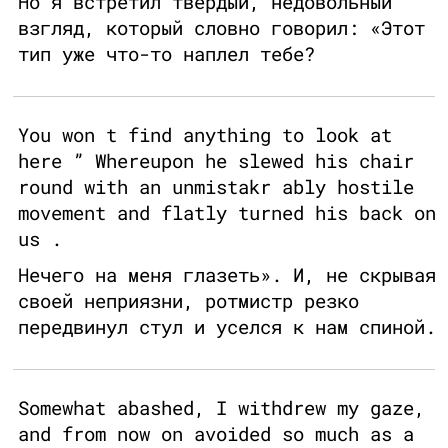
Но я встретил твердый, недовольный
взгляд, который словно говорил: «Этот
тип уже что-то наплел тебе?
You won t find anything to look at
here ” Whereupon he slewed his chair
round with an unmistakr ably hostile
movement and flatly turned his back on
us .
Нечего на меня глазеть». И, не скрывая
своей неприязни, ротмистр резко
передвинул стул и уселся к нам спиной.
Somewhat abashed, I withdrew my gaze,
and from now on avoided so much as a