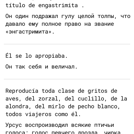
título de engastrimita .
Он один подражал гулу целой толпы, что
давало ему полное право на звание
«энгастримита».
Él se lo apropiaba.
Он так себя и величал.
Reproducía toda clase de gritos de
aves, del zorzal, del cuclillo, de la
alondra, del mirlo de pecho blanco,
todos viajeros como él.
Урсус воспроизводил всякие птичьи
голоса: голос певчего дрозда, чирка,