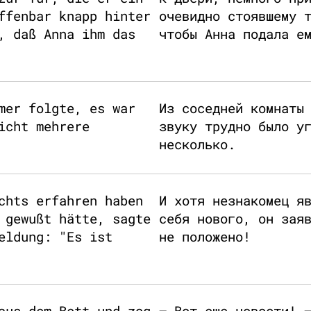
ffenbar knapp hinter
очевидно стоявшему 
, daß Anna ihm das
чтобы Анна подала е
mer folgte, es war
Из соседней комнаты
icht mehrere
звуку трудно было у
несколько.
chts erfahren haben
И хотя незнакомец я
 gewußt hätte, sagte
себя нового, он зая
eldung: "Es ist
не положено!
aus dem Bett und zog
– Вот еще новости! 