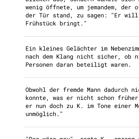
wenig öffnete, um jemandem, der o
der Tür stand, zu sagen: "Er will
Frühstück bringt."
Ein kleines Gelächter im Nebenzim
nach dem Klang nicht sicher, ob n
Personen daran beteiligt waren.
Obwohl der fremde Mann dadurch ni
konnte, was er nicht schon früher
er nun doch zu K. im Tone einer M
unmöglich."
"Das wäre neu", sagte K., sprang 