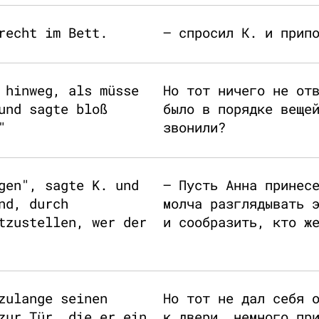
recht im Bett.
– спросил К. и прип
 hinweg, als müsse
Но тот ничего не от
und sagte bloß
было в порядке веще
"
звонили?
gen", sagte K. und
– Пусть Анна принес
nd, durch
молча разглядывать 
tzustellen, wer der
и сообразить, кто ж
zulange seinen
Но тот не дал себя 
zur Tür, die er ein
к двери, немного пр