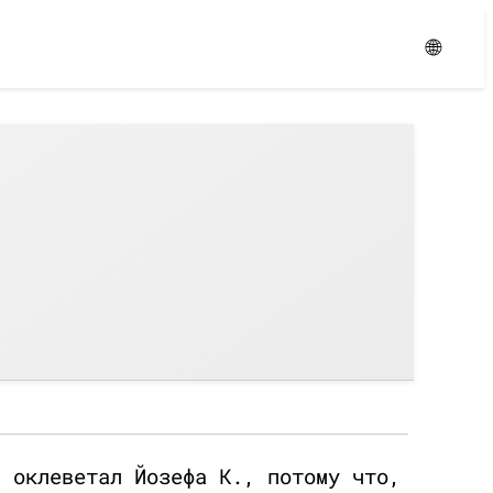
Уровень:
Средний
🌐
, оклеветал Йозефа К., потому что,