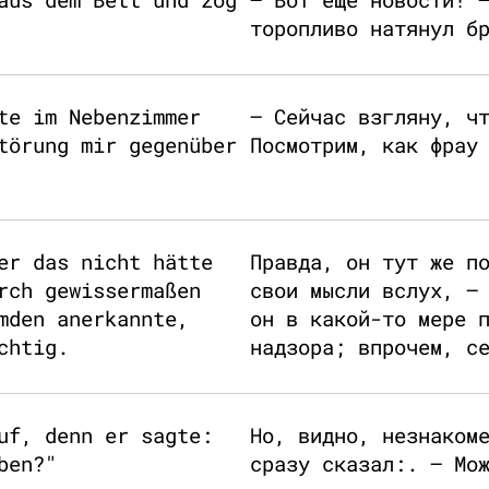
торопливо натянул б
te im Nebenzimmer
– Сейчас взгляну, ч
törung mir gegenüber
Посмотрим, как фрау
er das nicht hätte
Правда, он тут же п
rch gewissermaßen
свои мысли вслух, –
mden anerkannte,
он в какой-то мере 
chtig.
надзора; впрочем, с
uf, denn er sagte:
Но, видно, незнаком
ben?"
сразу сказал:. – Мо