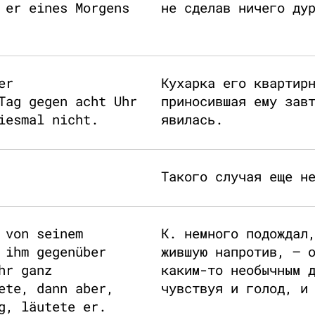
 er eines Morgens
не сделав ничего ду
er
Кухарка его квартир
Tag gegen acht Uhr
приносившая ему зав
iesmal nicht.
явилась.
Такого случая еще н
 von seinem
К. немного подождал
 ihm gegenüber
жившую напротив, – 
hr ganz
каким-то необычным 
ete, dann aber,
чувствуя и голод, и
g, läutete er.