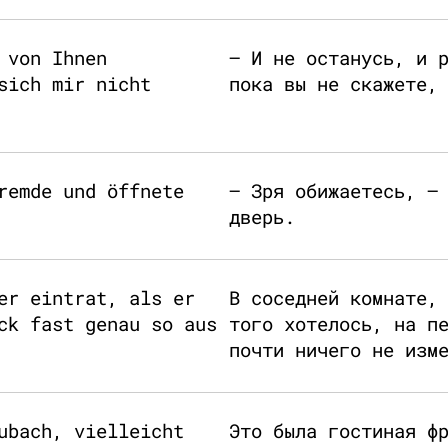
 von Ihnen
– И не останусь, и 
sich mir nicht
пока вы не скажете,
remde und öffnete
– Зря обижаетесь, –
дверь.
er eintrat, als er
В соседней комнате,
ck fast genau so aus
того хотелось, на п
почти ничего не изм
ubach, vielleicht
Это была гостиная ф