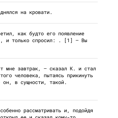
однялся на кровати.
ветил, как будто его появление
й, и только спросил: . [1] – Вы
ет мне завтрак, – сказал К. и стал
этого человека, пытаясь прикинуть
е он, в сущности, такой.
особенно рассматривать и, подойдя
иоткрыл ее и сказал кому-то,