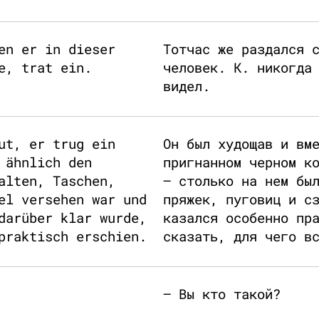
en er in dieser
Тотчас же раздался 
e, trat ein.
человек. К. никогда
видел.
ut, er trug ein
Он был худощав и вм
 ähnlich den
пригнанном черном к
alten, Taschen,
– столько на нем бы
el versehen war und
пряжек, пуговиц и с
darüber klar wurde,
казался особенно пр
praktisch erschien.
сказать, для чего в
– Вы кто такой?