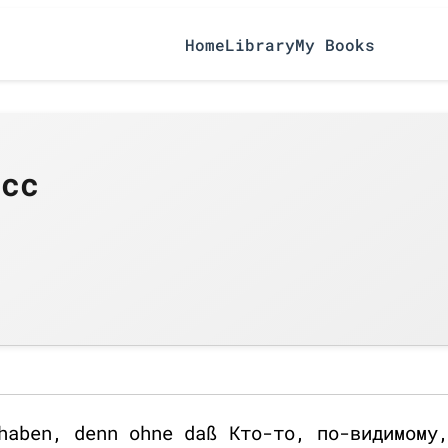
Home
Library
My Books
есс
haben, denn ohne daß
Кто-то, по-видимому