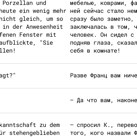
 Porzellan und
мебелью, коврами, ф
heute ein wenig mehr
ней сейчас стало не
nicht gleich, um so
сразу было заметно,
 in der Anwesenheit
заключалась в том, 
fenen Fenster mit
человек. Он сидел с
aufblickte, "Sie
подняв глаза, сказа
llen!
себя в комнате!
agt?"
Разве Франц вам нич
– Да что вам, након
kanntschaft zu dem
– спросил К., перев
ür stehengeblieben
того, кого назвали 