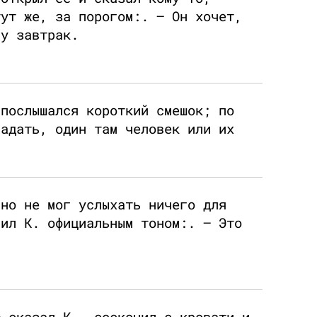
тут же, за порогом:. – Он хочет,
му завтрак.
 послышался короткий смешок; по
гадать, один там человек или их
вно не мог услыхать ничего для
вил К. официальным тоном:. – Это
– сказал К., соскочил с кровати и