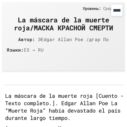
Уровень:
Средний
La máscara de la muerte
roja/МАСКА КРАСНОЙ СМЕРТИ
Автор:
ЭEdgar Allan Poe /дгар По
Языки:
ES → RU
La máscara de la muerte roja [Cuento -
Texto completo.]. Edgar Allan Poe La
“Muerte Roja” había devastado el país
durante largo tiempo.