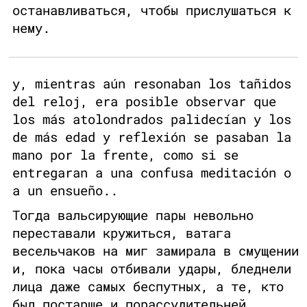
останавливаться, чтобы прислушаться к
нему.
y, mientras aún resonaban los tañidos
del reloj, era posible observar que
los más atolondrados palidecían y los
de más edad y reflexión se pasaban la
mano por la frente, como si se
entregaran a una confusa meditación o
a un ensueño..
Тогда вальсирующие пары невольно
переставали кружиться, ватага
весельчаков на миг замирала в смущении
и, пока часы отбивали удары, бледнели
лица даже самых беспутных, а те, кто
был постарше и порассудительней,