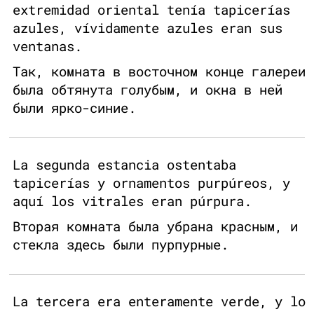
extremidad oriental tenía tapicerías
azules, vívidamente azules eran sus
ventanas.
Так, комната в восточном конце галереи
была обтянута голубым, и окна в ней
были ярко-синие.
La segunda estancia ostentaba
tapicerías y ornamentos purpúreos, y
aquí los vitrales eran púrpura.
Вторая комната была убрана красным, и
стекла здесь были пурпурные.
La tercera era enteramente verde, y lo